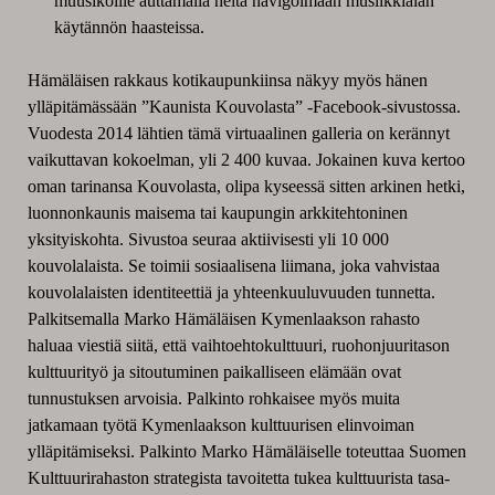
muusikoille auttamalla heitä navigoimaan musiikkialan
käytännön haasteissa.
Hämäläisen rakkaus kotikaupunkiinsa näkyy myös hänen
ylläpitämässään ”Kaunista Kouvolasta” -Facebook-sivustossa.
Vuodesta 2014 lähtien tämä virtuaalinen galleria on kerännyt
vaikuttavan kokoelman, yli 2 400 kuvaa. Jokainen kuva kertoo
oman tarinansa Kouvolasta, olipa kyseessä sitten arkinen hetki,
luonnonkaunis maisema tai kaupungin arkkitehtoninen
yksityiskohta. Sivustoa seuraa aktiivisesti yli 10 000
kouvolalaista. Se toimii sosiaalisena liimana, joka vahvistaa
kouvolalaisten identiteettiä ja yhteenkuuluvuuden tunnetta.
Palkitsemalla Marko Hämäläisen Kymenlaakson rahasto
haluaa viestiä siitä, että vaihtoehtokulttuuri, ruohonjuuritason
kulttuurityö ja sitoutuminen paikalliseen elämään ovat
tunnustuksen arvoisia. Palkinto rohkaisee myös muita
jatkamaan työtä Kymenlaakson kulttuurisen elinvoiman
ylläpitämiseksi. Palkinto Marko Hämäläiselle toteuttaa Suomen
Kulttuurirahaston strategista tavoitetta tukea kulttuurista tasa-