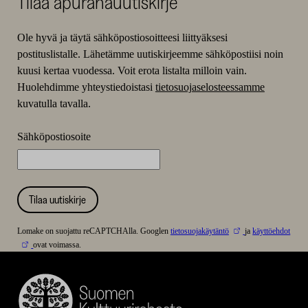
Tilaa apurahauutiskirje
Ole hyvä ja täytä sähköpostiosoitteesi liittyäksesi
postituslistalle. Lähetämme uutiskirjeemme sähköpostiisi noin
kuusi kertaa vuodessa. Voit erota listalta milloin vain.
Huolehdimme yhteystiedoistasi
tietosuojaselosteessamme
kuvatulla tavalla.
Sähköpostiosoite
Tilaa uutiskirje
Lomake on suojattu reCAPTCHAlla. Googlen
tietosuojakäytäntö
ja
käyttöehdot
ovat voimassa.
Suomen