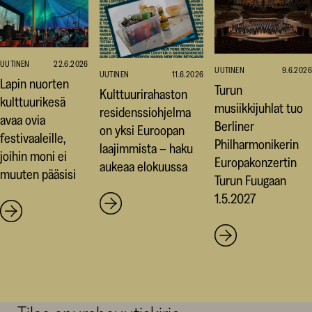
UUTINEN
22.6.2026
UUTINEN
9.6.2026
UUTINEN
11.6.2026
Lapin nuorten
Turun
Kulttuurirahaston
kulttuurikesä
musiikkijuhlat tuo
residenssiohjelma
avaa ovia
Berliner
on yksi Euroopan
festivaaleille,
Philharmonikerin
laajimmista – haku
joihin moni ei
Europakonzertin
aukeaa elokuussa
muuten pääsisi
Turun Fuugaan
1.5.2027