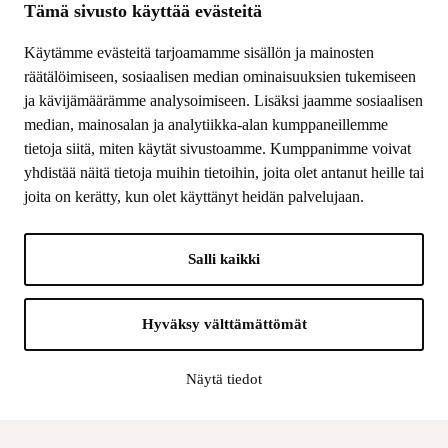
Ajankohtaista
Tämä sivusto käyttää evästeitä
Tiede & Taide
Käytämme evästeitä tarjoamamme sisällön ja mainosten
Yhteystiedot
räätälöimiseen, sosiaalisen median ominaisuuksien tukemiseen
ja kävijämäärämme analysoimiseen. Lisäksi jaamme sosiaalisen
median, mainosalan ja analytiikka-alan kumppaneillemme
SEURAA MEITÄ
tietoja siitä, miten käytät sivustoamme. Kumppanimme voivat
Facebook
yhdistää näitä tietoja muihin tietoihin, joita olet antanut heille tai
Instagram
joita on kerätty, kun olet käyttänyt heidän palvelujaan.
Youtube
LinkedIn
Salli kaikki
INFO
Hyväksy välttämättömät
Suomen Kulttuurirahasto:
Laskutusosoite
Näytä tiedot
Tietosuoja
Kannatusyhdistys: