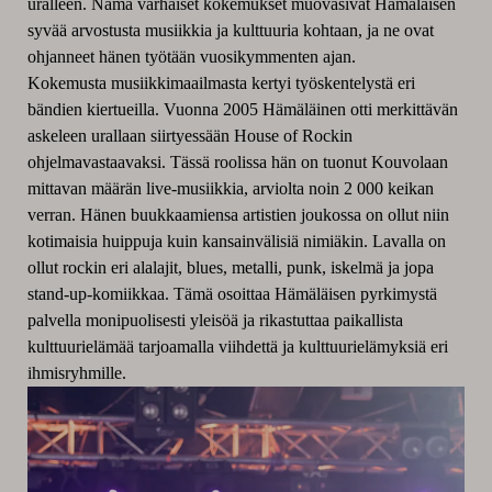
uralleen. Nämä varhaiset kokemukset muovasivat Hämäläisen
syvää arvostusta musiikkia ja kulttuuria kohtaan, ja ne ovat
ohjanneet hänen työtään vuosikymmenten ajan.
Kokemusta musiikkimaailmasta kertyi työskentelystä eri
bändien kiertueilla. Vuonna 2005 Hämäläinen otti merkittävän
askeleen urallaan siirtyessään House of Rockin
ohjelmavastaavaksi. Tässä roolissa hän on tuonut Kouvolaan
mittavan määrän live-musiikkia, arviolta noin 2 000 keikan
verran. Hänen buukkaamiensa artistien joukossa on ollut niin
kotimaisia huippuja kuin kansainvälisiä nimiäkin. Lavalla on
ollut rockin eri alalajit, blues, metalli, punk, iskelmä ja jopa
stand-up-komiikkaa. Tämä osoittaa Hämäläisen pyrkimystä
palvella monipuolisesti yleisöä ja rikastuttaa paikallista
kulttuurielämää tarjoamalla viihdettä ja kulttuurielämyksiä eri
ihmisryhmille.