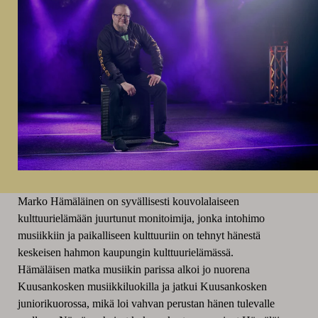
Marko Hämäläinen on syvällisesti kouvolalaiseen
kulttuurielämään juurtunut monitoimija, jonka intohimo
musiikkiin ja paikalliseen kulttuuriin on tehnyt hänestä
keskeisen hahmon kaupungin kulttuurielämässä.
Hämäläisen matka musiikin parissa alkoi jo nuorena
Kuusankosken musiikkiluokilla ja jatkui Kuusankosken
juniorikuorossa, mikä loi vahvan perustan hänen tulevalle