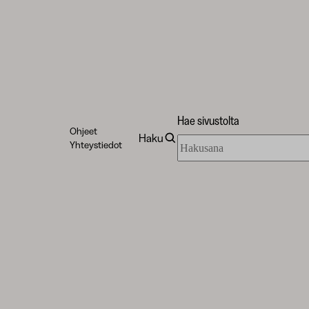
Hae sivustolta
Ohjeet
Haku
Hae
Yhteystiedot
sivustolta