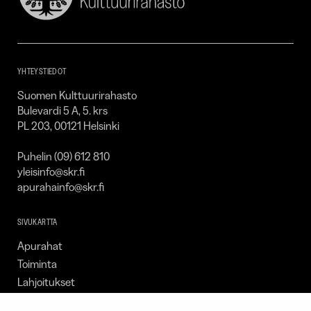
Kulttuurirahasto
–
SKR
YHTEYSTIEDOT
Suomen Kulttuurirahasto
Bulevardi 5 A, 5. krs
PL 203, 00121 Helsinki
Puhelin (09) 612 810
yleisinfo@skr.fi
apurahainfo@skr.fi
SIVUKARTTA
Apurahat
Toiminta
Lahjoitukset
Tietoa meistä