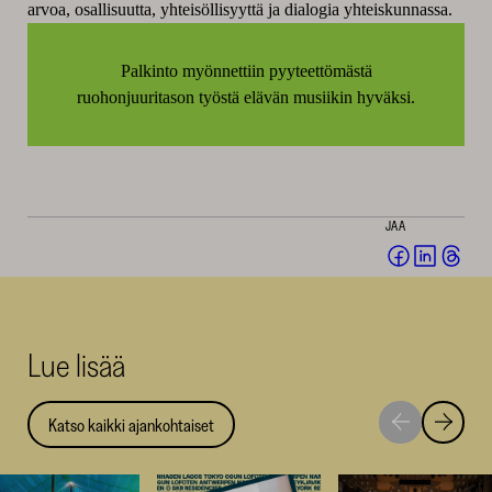
arvoa, osallisuutta, yhteisöllisyyttä ja dialogia yhteiskunnassa.
Palkinto myönnettiin pyyteettömästä
ruohonjuuritason työstä elävän musiikin hyväksi.
JAA
Jaa
Jaa
Jaa
Facebookis
LinkedI
Thr
(avautuu
(avautu
(av
uuteen
uuteen
uut
Lue lisää
ikkunaan)
ikkunaa
ikk
Katso kaikki ajankohtaiset
Siirry
Siirry
seuraavaan
edellise
nostoon
nostoo