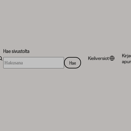
Hae sivustolta
Kirj
Kieliversiot
Hae
apur
Hae
sivustolta