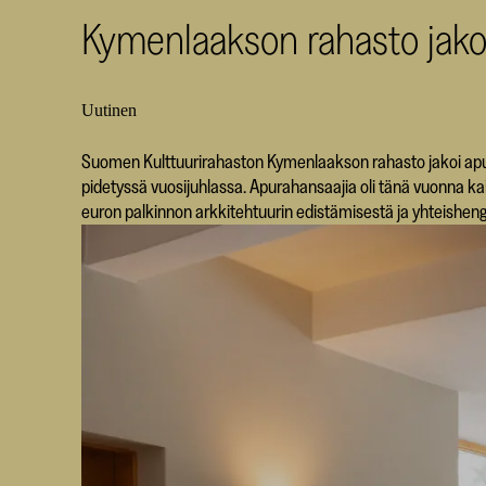
Kymenlaakson rahasto jak
Uutinen
Suomen Kulttuurirahaston Kymenlaakson rahasto jakoi apura
pidetyssä vuosijuhlassa. Apurahansaajia oli tänä vuonna ka
euron palkinnon arkkitehtuurin edistämisestä ja yhteishen