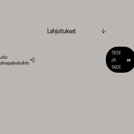
Lahjoitukset
TIEDE
audu
JA
ahapalveluihin
TAIDE