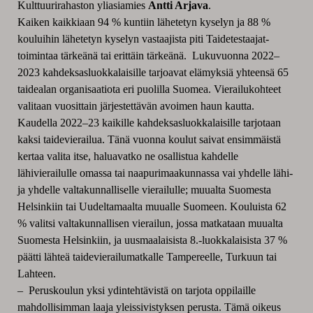
Kulttuurirahaston yliasiamies
Antti Arjava
.
Kaiken kaikkiaan 94 % kuntiin lähetetyn kyselyn ja 88 %
kouluihin lähetetyn kyselyn vastaajista piti Taidetestaajat-
toimintaa tärkeänä tai erittäin tärkeänä. Lukuvuonna 2022–
2023 kahdeksasluokkalaisille tarjoavat elämyksiä yhteensä 65
taidealan organisaatiota eri puolilla Suomea. Vierailukohteet
valitaan vuosittain järjestettävän avoimen haun kautta.
Kaudella 2022–23 kaikille kahdeksasluokkalaisille tarjotaan
kaksi taidevierailua. Tänä vuonna koulut saivat ensimmäistä
kertaa valita itse, haluavatko ne osallistua kahdelle
lähivierailulle omassa tai naapurimaakunnassa vai yhdelle lähi-
ja yhdelle valtakunnalliselle vierailulle; muualta Suomesta
Helsinkiin tai Uudeltamaalta muualle Suomeen. Kouluista 62
% valitsi valtakunnallisen vierailun, jossa matkataan muualta
Suomesta Helsinkiin, ja uusmaalaisista 8.-luokkalaisista 37 %
päätti lähteä taidevierailumatkalle Tampereelle, Turkuun tai
Lahteen.
– Peruskoulun yksi ydintehtävistä on tarjota oppilaille
mahdollisimman laaja yleissivistyksen perusta. Tämä oikeus