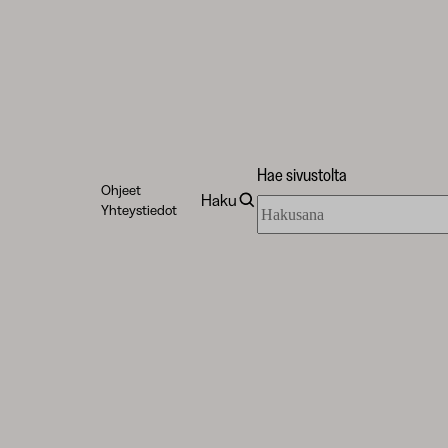
Hae sivustolta
Ohjeet
Haku
Hae
Yhteystiedot
sivustolta