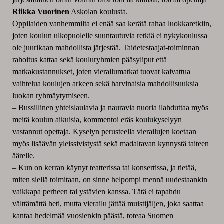
Riikka Vuorinen
Askolan koulusta.
Oppilaiden vanhemmilta ei enää saa kerätä rahaa luokkaretkiin,
joten koulun ulkopuolelle suuntautuvia retkiä ei nykykoulussa
ole juurikaan mahdollista järjestää. Taidetestaajat-toiminnan
rahoitus kattaa sekä kouluryhmien pääsyliput että
matkakustannukset, joten vierailumatkat tuovat kaivattua
vaihtelua koulujen arkeen sekä harvinaisia mahdollisuuksia
luokan ryhmäytymiseen.
– Bussillinen yhteislaulavia ja nauravia nuoria ilahduttaa myös
meitä koulun aikuisia, kommentoi eräs koulukyselyyn
vastannut opettaja. Kyselyn perusteella vierailujen koetaan
myös lisäävän yleissivistystä sekä madaltavan kynnystä taiteen
äärelle.
– Kun on kerran käynyt teatterissa tai konsertissa, ja tietää,
miten siellä toimitaan, on sinne helpompi mennä uudestaankin
vaikkapa perheen tai ystävien kanssa. Tätä ei tapahdu
välttämättä heti, mutta vierailu jättää muistijäljen, joka saattaa
kantaa hedelmää vuosienkin päästä, toteaa Suomen