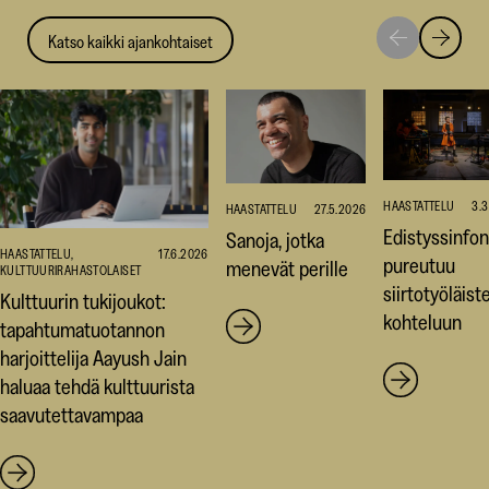
Katso kaikki ajankohtaiset
Siirry
Siirry
seuraavaan
edellise
nostoon
nostoo
HAASTATTELU
3.
HAASTATTELU
27.5.2026
Edistyssinfon
Sanoja, jotka
HAASTATTELU,
17.6.2026
pureutuu
menevät perille
KULTTUURIRAHASTOLAISET
siirtotyöläist
Kulttuurin tukijoukot:
kohteluun
tapahtumatuotannon
harjoittelija Aayush Jain
haluaa tehdä kulttuurista
saavutettavampaa