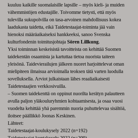
kuuluu kaikille suomalaisille lapsille – myös kieli- ja muiden
vähemmistöjen edustajille. Toivomme tietysti, että myös
tulevilla sukupolvilla on tasa-arvoinen mahdollisuus kokea
laadukasta taidetta, eikä Taidetestaajat-toiminta jää vain
hienoksi määräaikaiseksi hankkeeksi, sanoo Svenska
kulturfondenin toimitusjohtaja
Sören Lillkung
.
Yksi toiminnan keskeisistä tavoitteista on kehittää Suomen
taidekentän osaamista ja kartuttaa tietoa nuorista taiteen
yleisönä. Taidevierailujen jälkeen nuoret harjoittelevat oman
mielipiteen ilmaisua arvioimalla teoksen tätä varten luodulla
sovelluksella. Arviot julkaistaan lähes reaaliaikaisesti
Taidetestaajien verkkosivuilla.
– Suomen taidekenttä on oppinut nuorilta kerätyn palautteen
avulla paljon yläkouluryhmien kohtaamisesta, ja osaa vuosi
vuodelta kehittää yhä paremmin nuoria puhuttelevaa sisältöä,
iloitsee päällikkö Joonas Keskinen.
Lähteet:
Taidetestaajat-koulukysely 2022 (n=192)
Taidetestaajat-kuntakysely 2022 (n=209)