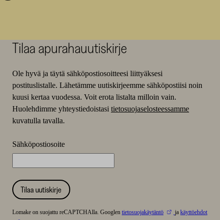
Tilaa apurahauutiskirje
Ole hyvä ja täytä sähköpostiosoitteesi liittyäksesi
postituslistalle. Lähetämme uutiskirjeemme sähköpostiisi noin
kuusi kertaa vuodessa. Voit erota listalta milloin vain.
Huolehdimme yhteystiedoistasi
tietosuojaselosteessamme
kuvatulla tavalla.
Sähköpostiosoite
Tilaa uutiskirje
Lomake on suojattu reCAPTCHAlla. Googlen
tietosuojakäytäntö
ja
käyttöehdot