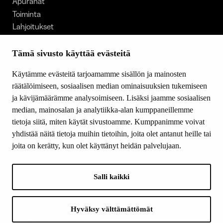
Apurahat
Toiminta
Lahjoitukset
Tietoa meistä
Ajankohtaista
Tämä sivusto käyttää evästeitä
Tiede & Taide
Käytämme evästeitä tarjoamamme sisällön ja mainosten
Yhteystiedot
räätälöimiseen, sosiaalisen median ominaisuuksien tukemiseen
ja kävijämäärämme analysoimiseen. Lisäksi jaamme sosiaalisen
median, mainosalan ja analytiikka-alan kumppaneillemme
SEURAA MEITÄ
tietoja siitä, miten käytät sivustoamme. Kumppanimme voivat
Facebook
yhdistää näitä tietoja muihin tietoihin, joita olet antanut heille tai
Instagram
joita on kerätty, kun olet käyttänyt heidän palvelujaan.
Youtube
LinkedIn
Salli kaikki
INFO
Hyväksy välttämättömät
Suomen Kulttuurirahasto: