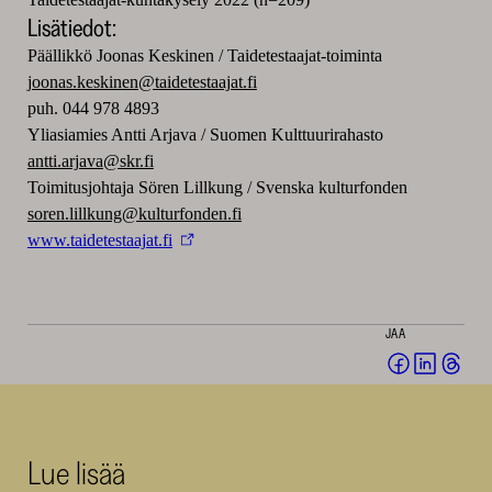
Lisätiedot:
Päällikkö Joonas Keskinen / Taidetestaajat-toiminta
joonas.keskinen@taidetestaajat.fi
puh. 044 978 4893
Yliasiamies Antti Arjava / Suomen Kulttuurirahasto
antti.arjava@skr.fi
Toimitusjohtaja Sören Lillkung / Svenska kulturfonden
soren.lillkung@kulturfonden.fi
www.taidetestaajat.fi
JAA
Jaa
Jaa
Jaa
Facebookis
LinkedI
Thr
(avautuu
(avautu
(av
uuteen
uuteen
uut
Lue lisää
ikkunaan)
ikkunaa
ikk