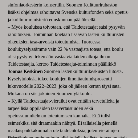
sinfoniaorkesterin konserttiin. Suomen Kulttuurirahaston
lisäksi ohjelmaa rahoittavat Svenska kulturfonden sekä opetus-
ja kulttuuriministeriö eduskunnan päätöksellä.
– Myös kouluissa toivotaan, että Taidetestaajat saisi pysyvän
rahoituksen. Toiminnan koetaan lisäävän lasten kulttuuristen
oikeuksien tasa-arvoista toteutumista. Tuoreessa
koulukyselyssämme vain 22 % vastaajista toteaa, että koulu
olisi pystynyt tekemään vastaavia taidematkoja ilman
Taidetestaajia, kertoo Taidetestaajat-toiminnan päällikkö
Joonas Keskinen
Suomen lastenkulttuurikeskusten liitosta.
Kyselytuloksia tukee koulujen ilmoittautumisprosentti
lukuvuodelle 2022–2023, joka oli jälleen kerran täysi sata.
Mukana on siis jokainen Suomen yläkoulu.
– Kyllä Taidetestaajat-vierailut ovat erittäin tervetulleita ja
tarpeellisia oppilaiden tasavertaisuuden sekä
opetussuunnitelman toteutumisen kannalta. Että tulisi
esimerkiksi sitä draamaakin nähtyä. Ei tällaisella pienellä
maalaispaikkakunnalla ole taidelaitoksia, joten vierailujen
järjestäminen omin voimin olisi todella kallista, toteaa opettaja