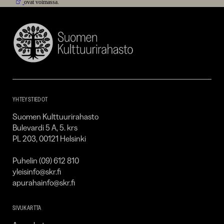
ovat voimassa.
Suomen
Kulttuurirahasto
–
SKR
YHTEYSTIEDOT
Suomen Kulttuurirahasto
Bulevardi 5 A, 5. krs
PL 203, 00121 Helsinki
Puhelin (09) 612 810
yleisinfo@skr.fi
apurahainfo@skr.fi
SIVUKARTTA