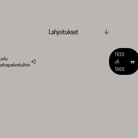
Lahjoitukset
TIEDE
audu
JA
ahapalveluihin
TAIDE