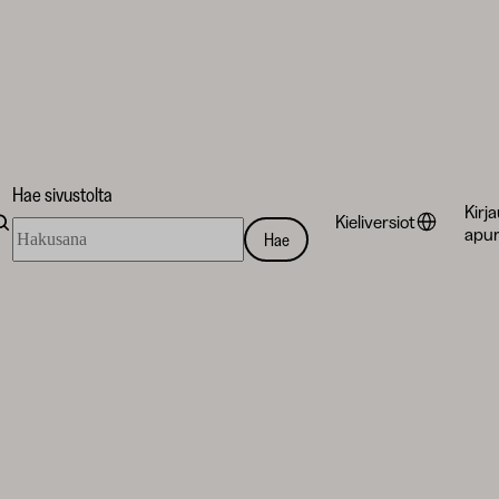
Hae sivustolta
Kirj
Kieliversiot
Hae
apur
Hae
sivustolta