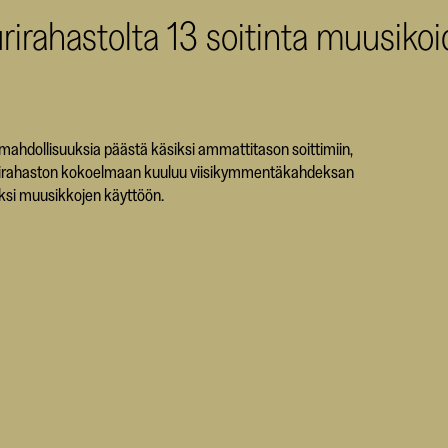
uurirahastolta 13 soitinta muusik
ahdollisuuksia päästä käsiksi ammattitason soittimiin,
ttuurirahaston kokoelmaan kuuluu viisikymmentäkahdeksan
vaksi muusikkojen käyttöön.