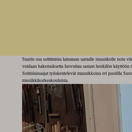
Suurin osa soittimista lainataan samalle muusikolle noin vi
voidaan hakemuksetta luovuttaa saman henkilön käyttöön my
Soitinlainaajat työskentelevät muusikkoina eri puolilla Suo
musiikkikorkeakouluista.