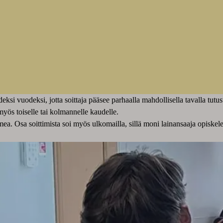
ideksi vuodeksi, jotta soittaja pääsee parhaalla mahdollisella tavalla t
ös toiselle tai kolmannelle kaudelle.
mea. Osa soittimista soi myös ulkomailla, sillä moni lainansaaja opiske