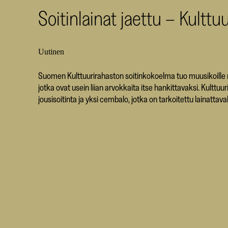
Soitinlainat jaettu – Kultt
Uutinen
Suomen Kulttuurirahaston soitinkokoelma tuo muusikoille m
jotka ovat usein liian arvokkaita itse hankittavaksi. Kul
jousisoitinta ja yksi cembalo, jotka on tarkoitettu lainatta