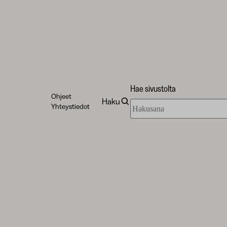
Hae sivustolta
Ohjeet
Haku
Hae
Yhteystiedot
sivustolta