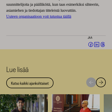
suunnittelijoita ja päälliköitä, kun taas esimerkiksi sihteerin,
asiamiehen ja tiedottajan titteleistä luovuttiin.
Uuteen organisaatioon voit tutustua täällä
JAA
Jaa
Jaa
Jaa
Facebookis
LinkedI
Thr
(avautuu
(avautu
(av
uuteen
uuteen
uut
Lue lisää
ikkunaan)
ikkunaa
ikk
Katso kaikki ajankohtaiset
Siirry
Siirry
seuraavaan
edellise
nostoon
nostoo