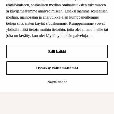
Yhteystiedot
räätälöimiseen, sosiaalisen median ominaisuuksien tukemiseen
ja kävijämäärämme analysoimiseen. Lisäksi jaamme sosiaalisen
median, mainosalan ja analytiikka-alan kumppaneillemme
SEURAA MEITÄ
tietoja siitä, miten käytät sivustoamme. Kumppanimme voivat
Facebook
yhdistää näitä tietoja muihin tietoihin, joita olet antanut heille tai
Instagram
joita on kerätty, kun olet käyttänyt heidän palvelujaan.
Youtube
LinkedIn
Salli kaikki
INFO
Hyväksy välttämättömät
Suomen Kulttuurirahasto:
Laskutusosoite
Näytä tiedot
Tietosuoja
Kannatusyhdistys:
Laskutusosoite
Tietosuojaseloste