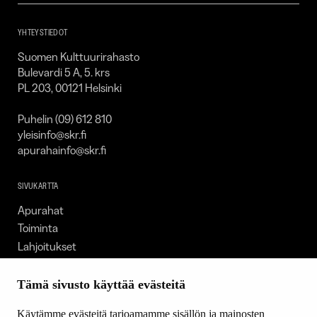
SKR
YHTEYSTIEDOT
Suomen Kulttuurirahasto
Bulevardi 5 A, 5. krs
PL 203, 00121 Helsinki
Puhelin (09) 612 810
yleisinfo@skr.fi
apurahainfo@skr.fi
SIVUKARTTA
Apurahat
Toiminta
Lahjoitukset
Tietoa meistä
Ajankohtaista
Tämä sivusto käyttää evästeitä
Tiede & Taide
Käytämme evästeitä tarjoamamme sisällön ja mainosten