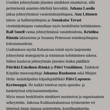
Useiden johtoryhmän jäsenten nimikkeet muuttuivat, sillä
perinteisestä asiamies-tittelistä luovuttiin.
Juhana Lassila
jatkaa johtoryhmässä varatoimitusjohtajana,
Anu Littunen
talous- ja hallintojohtajana ja
Annakaisa Tavast
viestintäjohtajana vastuullaan myös henkilöstön kehittäminen.
Ralf Sunell
vastaa johtoryhmässä varainhoidosta,
Kristiina
Rintala
lakiasioista ja Susanna Pettersson toimitusjohtajana
kokonaisuudesta.
Uudistuksen myötä Rahastossa toimii myös laajennettu
johtoryhmä strategiatyön ja toiminnan kehittämisen tukena.
Siihen kuuluvat johtoryhmän jäsenten lisäksi päälliköt
Päivikki Eskelinen-Rönkä
ja
Päivi Venäläinen
, Taidekoti
Kirpilän museonjohtaja
Johanna Ruohonen
sekä Mirjam
Helin -laulukilpailun kilpailupäällikkö
Päivi Loponen-
Kyrönseppä
. He kaikki toimivat myös apuraha- ja
hanketyössä erityisasiantuntijoina.
Myös muun henkilöstön nimikkeet uusiutuivat ja organisaatiota
selkeytettiin. Jatkossa Kulttuurirahastossa työskentelee eri
tiimeissä muun muassa assistentteja, koordinaattoreita,