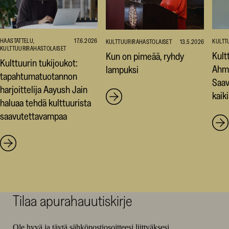
HAASTATTELU,
17.6.2026
KULTT
KULTTUURIRAHASTOLAISET
13.5.2026
KULTTUURIRAHASTOLAISET
Kult
Kun on pimeää, ryhdy
Kulttuurin tukijoukot:
Ahm
lampuksi
tapahtumatuotannon
Saav
harjoittelija Aayush Jain
kaiki
haluaa tehdä kulttuurista
saavutettavampaa
Tilaa apurahauutiskirje
Ole hyvä ja täytä sähköpostiosoitteesi liittyäksesi