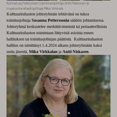
Kannatusyhdistyksen toiminnanjohtaja Antti Niskanen ja
maakuntarahastojohtaja Mika Virkkala.
Kulttuurirahaston johtoryhmän tehtävänä on tukea
toimitusjohtaja
Susanna Petterssonia
säätiön johtamisessa.
Johtoryhmä keskustelee merkittävimmistä tai periaatteellisista
Kulttuurirahaston toimintaan liittyvistä asioista ennen
hallituksen tai toimitusjohtajan päätöstä. Kulttuurirahaston
hallitus on nimittänyt 1.4.2024 alkaen johtoryhmään kaksi
uutta jäsentä,
Mika Virkkalan
ja
Antti Niskasen
.