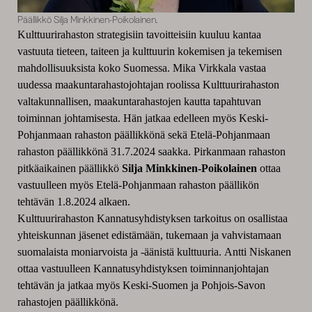
Päällikkö Silja Minkkinen-Poikolainen.
Kulttuurirahaston strategisiin tavoitteisiin kuuluu kantaa
vastuuta tieteen, taiteen ja kulttuurin kokemisen ja tekemisen
mahdollisuuksista koko Suomessa. Mika Virkkala
vastaa
uudessa maakuntarahastojohtajan roolissa Kulttuurirahaston
valtakunnallisen, maakuntarahastojen kautta tapahtuvan
toiminnan johtamisesta. Hän jatkaa edelleen myös Keski-
Pohjanmaan rahaston päällikkönä sekä Etelä-Pohjanmaan
rahaston päällikkönä 31.7.2024 saakka. Pirkanmaan rahaston
pitkäaikainen päällikkö
Silja Minkkinen-Poikolainen
ottaa
vastuulleen myös Etelä-Pohjanmaan rahaston päällikön
tehtävän 1.8.2024 alkaen.
Kulttuurirahaston Kannatusyhdistyksen tarkoitus on osallistaa
yhteiskunnan jäsenet edistämään, tukemaan ja vahvistamaan
suomalaista moniarvoista ja -äänistä kulttuuria.
Antti Niskanen
ottaa vastuulleen Kannatusyhdistyksen toiminnanjohtajan
tehtävän ja jatkaa myös Keski-Suomen ja Pohjois-Savon
rahastojen päällikkönä.