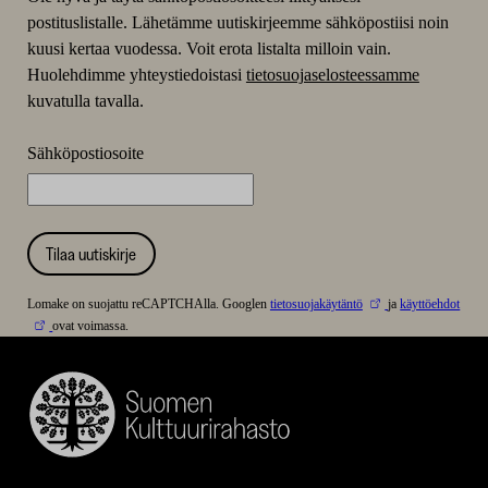
postituslistalle. Lähetämme uutiskirjeemme sähköpostiisi noin
kuusi kertaa vuodessa. Voit erota listalta milloin vain.
Huolehdimme yhteystiedoistasi
tietosuojaselosteessamme
kuvatulla tavalla.
Sähköpostiosoite
Tilaa uutiskirje
Lomake on suojattu reCAPTCHAlla. Googlen
tietosuojakäytäntö
ja
käyttöehdot
ovat voimassa.
Suomen
Kulttuurirahasto
–