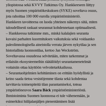
yliopistossa sekä KVVY Tutkimus Oy. Hankkeeseen liittyy
myös Suomen ympäristökeskuksen (SYKE) soveltava osuus,
jota rahoittaa 100 000 eurolla ympäristöministeriö.
Hankkeen tavoitteena on luoda yhteinen näkemys siitä, miten
taloudellisesti raskaat seurannat kohdennetaan optimaalisesti.
– Hankkeessa tutkimme mm., minkä kalalajien seuranta
kuvaisi parhaiten kuormituksen vaikutuksia sekä voidaanko
paleolimnologisella aineistolla verrata järven nykytilaa ja sen
historiallista luonnontilaa, kertoo Jan Weckström.
Soveltavassa osuudessa selvitetään, miten tarkemmat ja
erilaisiin ekosysteemeihin räätälöidyt seurantamenetelmät
voitaisiin ottaa käyttöön velvoitetarkkailussa.
– Seurantaohjelmien kehittäminen on erittäin hyödyllistä ja
keino saada tietoa vesistöjemme tilasta sekä kohdentaa
tarvittavia toimenpiteitä tilan parantamiseksi, toteaa
ympäristöneuvos
Saara Bäck
ympäristöministeriöstä.
Ihmistoiminta Suomen luonnossa ei tule vähenemään, ja
esimerkiksi hiilijalanjäljen pienentäminen lisää