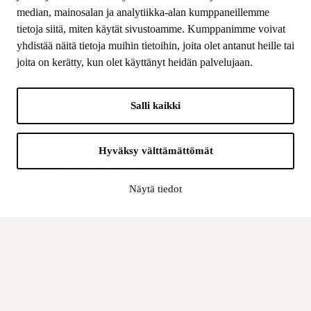
median, mainosalan ja analytiikka-alan kumppaneillemme
SEURAA MEITÄ
tietoja siitä, miten käytät sivustoamme. Kumppanimme voivat
Facebook
yhdistää näitä tietoja muihin tietoihin, joita olet antanut heille tai
Instagram
joita on kerätty, kun olet käyttänyt heidän palvelujaan.
Youtube
LinkedIn
Salli kaikki
INFO
Hyväksy välttämättömät
Suomen Kulttuurirahasto:
Laskutusosoite
Näytä tiedot
Tietosuoja
Kannatusyhdistys:
Laskutusosoite
Tietosuojaseloste
Sisäinen valvonta