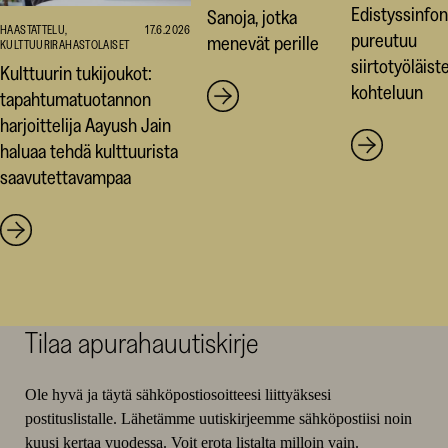
Edistyssinfon
Sanoja, jotka
HAASTATTELU,
17.6.2026
pureutuu
menevät perille
KULTTUURIRAHASTOLAISET
siirtotyöläist
Kulttuurin tukijoukot:
kohteluun
tapahtumatuotannon
harjoittelija Aayush Jain
haluaa tehdä kulttuurista
saavutettavampaa
Tilaa apurahauutiskirje
Ole hyvä ja täytä sähköpostiosoitteesi liittyäksesi
postituslistalle. Lähetämme uutiskirjeemme sähköpostiisi noin
kuusi kertaa vuodessa. Voit erota listalta milloin vain.