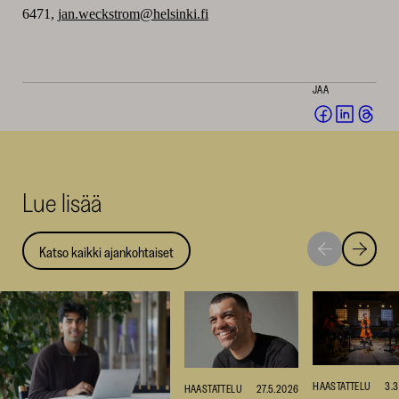
6471,
jan.weckstrom@helsinki.fi
JAA
Jaa
Jaa
Jaa
Facebookis
LinkedI
Thr
(avautuu
(avautu
(av
uuteen
uuteen
uut
Lue lisää
ikkunaan)
ikkunaa
ikk
Katso kaikki ajankohtaiset
Siirry
Siirry
seuraavaan
edellise
nostoon
nostoo
HAASTATTELU
3.
HAASTATTELU
27.5.2026