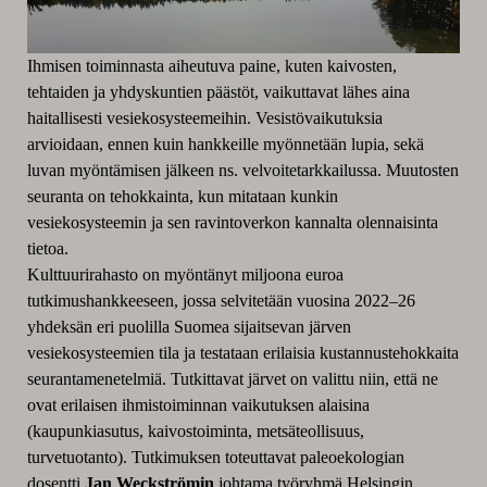
Ihmisen toiminnasta aiheutuva paine, kuten kaivosten,
tehtaiden ja yhdyskuntien päästöt, vaikuttavat lähes aina
haitallisesti vesiekosysteemeihin. Vesistövaikutuksia
arvioidaan, ennen kuin hankkeille myönnetään lupia, sekä
luvan myöntämisen jälkeen ns. velvoitetarkkailussa. Muutosten
seuranta on tehokkainta, kun mitataan kunkin
vesiekosysteemin ja sen ravintoverkon kannalta olennaisinta
tietoa.
Kulttuurirahasto on myöntänyt miljoona euroa
tutkimushankkeeseen, jossa selvitetään vuosina 2022–26
yhdeksän eri puolilla Suomea sijaitsevan järven
vesiekosysteemien tila ja testataan erilaisia kustannustehokkaita
seurantamenetelmiä. Tutkittavat järvet on valittu niin, että ne
ovat erilaisen ihmistoiminnan vaikutuksen alaisina
(kaupunkiasutus, kaivostoiminta, metsäteollisuus,
turvetuotanto). Tutkimuksen toteuttavat paleoekologian
dosentti
Jan Weckströmin
johtama työryhmä Helsingin