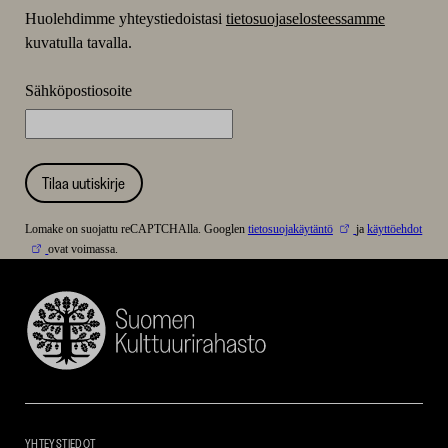
Huolehdimme yhteystiedoistasi
tietosuojaselosteessamme
kuvatulla tavalla.
Sähköpostiosoite
Tilaa uutiskirje
Lomake on suojattu reCAPTCHAlla. Googlen
tietosuojakäytäntö
ja
käyttöehdot
ovat voimassa.
Suomen
Kulttuurirahasto
–
SKR
YHTEYSTIEDOT