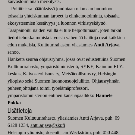
kaivostoiminnan merkitystä.
– Poliittisissa päätöksissä joudutaan ottamaan huomioon
toisaalta yhteiskunnan tarpeet ja elinkeinotoiminta, toisaalta
ekosysteemien kestävyys ja luonnon virkistyskäyttö.
Tasapainoilu näiden välillä ei tule helpottumaan, joten tarkat
tiedot tehokkaimmista tavoista vähentää haittoja ovat kaikkien
edun mukaisia, Kulttuurirahaston yliasiamies
Antti Arjava
sanoo.
Hanketta seuraa ohjausryhmä, jossa ovat edustettuina Suomen
Kulttuurirahasto, ympäristöministeriö, SYKE, Kainuun ELY-
keskus, Kaivosteollisuus ry, Metsäteollisuus ry, Helsingin
yliopisto sekä Suomen luonnonsuojeluliitto. Ohjausryhmän
puheenjohtajana toimii työelämäprofessori,
ympäristöministeriön entinen kansliapäällikkö
Hannele
Pokka
.
Lisätietoja
Suomen Kulttuurirahasto, yliasiamies Antti Arjava, puh. 09
6128 1234,
antti.arjava@skr.fi
Helsingin yliopisto, dosentti Jan Weckström, puh. 050 448