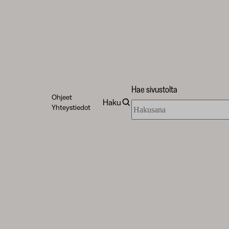
Hae sivustolta
Ohjeet
Haku
Hae
Yhteystiedot
sivustolta