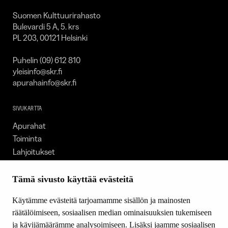
Suomen Kulttuurirahasto
Bulevardi 5 A, 5. krs
PL 203, 00121 Helsinki
Puhelin (09) 612 810
yleisinfo@skr.fi
apurahainfo@skr.fi
SIVUKARTTA
Apurahat
Toiminta
Lahjoitukset
Tietoa meistä
Ajankohtaista
Tämä sivusto käyttää evästeitä
Tiede & Taide
Käytämme evästeitä tarjoamamme sisällön ja mainosten
Yhteystiedot
räätälöimiseen, sosiaalisen median ominaisuuksien tukemiseen
ja kävijämäärämme analysoimiseen. Lisäksi jaamme sosiaalisen