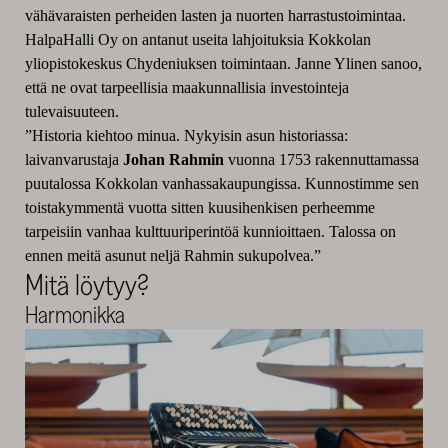
vähävaraisten perheiden lasten ja nuorten harrastustoimintaa.
HalpaHalli Oy on antanut useita lahjoituksia Kokkolan
yliopistokeskus Chydeniuksen toimintaan. Janne Ylinen sanoo,
että ne ovat tarpeellisia maakunnallisia investointeja
tulevaisuuteen.
”Historia kiehtoo minua. Nykyisin asun historiassa:
laivanvarustaja
Johan Rahmin
vuonna 1753 rakennuttamassa
puutalossa Kokkolan vanhassakaupungissa. Kunnostimme sen
toistakymmentä vuotta sitten kuusihenkisen perheemme
tarpeisiin vanhaa kulttuuriperintöä kunnioittaen. Talossa on
ennen meitä asunut neljä Rahmin sukupolvea.”
Mitä löytyy?
Harmonikka