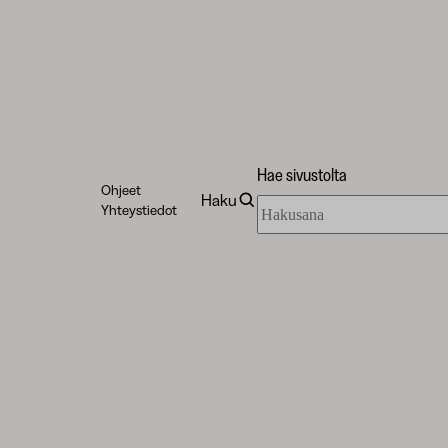
Hae sivustolta
Ohjeet
Haku
Hae
Yhteystiedot
sivustolta