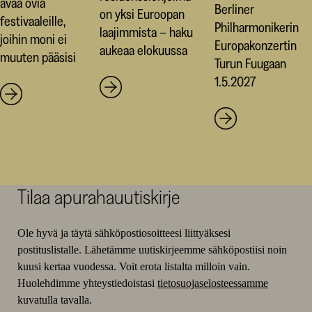
avaa ovia
Berliner
on yksi Euroopan
festivaaleille,
Philharmonikerin
laajimmista – haku
joihin moni ei
Europakonzertin
aukeaa elokuussa
muuten pääsisi
Turun Fuugaan
1.5.2027
Tilaa apurahauutiskirje
Ole hyvä ja täytä sähköpostiosoitteesi liittyäksesi
postituslistalle. Lähetämme uutiskirjeemme sähköpostiisi noin
kuusi kertaa vuodessa. Voit erota listalta milloin vain.
Huolehdimme yhteystiedoistasi
tietosuojaselosteessamme
kuvatulla tavalla.