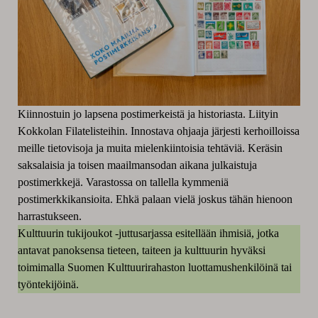
Kiinnostuin jo lapsena postimerkeistä ja historiasta. Liityin
Kokkolan Filatelisteihin. Innostava ohjaaja järjesti kerhoilloissa
meille tietovisoja ja muita mielenkiintoisia tehtäviä. Keräsin
saksalaisia ja toisen maailmansodan aikana julkaistuja
postimerkkejä. Varastossa on tallella kymmeniä
postimerkkikansioita. Ehkä palaan vielä joskus tähän hienoon
harrastukseen.
Kulttuurin tukijoukot -juttusarjassa esitellään ihmisiä, jotka
antavat panoksensa tieteen, taiteen ja kulttuurin hyväksi
toimimalla Suomen Kulttuurirahaston luottamushenkilöinä tai
työntekijöinä.