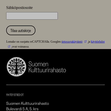
Sähköpostiosoite
Tilaa uutiskirje
Lomake on suojattu reCAPTCHAlla. Googlen
tietosuojakäytäntö
ja
käyttöehdot
ovat voimassa.
Suomen
Kulttuurirahasto
–
SKR
YHTEYSTIEDOT
Suomen Kulttuurirahasto
Bulevardi 5 A, 5. krs