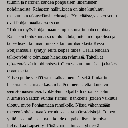
tuumin ja harkiten kahden pohjalaisen liikemiehen
pohdinnoista. Rahaston hallitukseen on aina kuulunut
maakunnan talouselämän edustajia. Yritteliäisyys ja kotiseutu
ovat Pohjanmaalla arvossaan.
”Toimin myös Pohjanmaan kauppakamarin puheenjohtajana.
Rahaston hoitokunnassa on ilo nähdä, miten monipuolisia ja
taiteellisesti kunnianhimoisia kulttuurihankkeita Keski-
Pohjanmaalla syntyy. Niitä kelpaa tukea. Täällä tehdään
talkootyötä ja toimitaan hienoissa ryhmissä. Taiteilijat
työskentelevät intohimoisesti. Olen vaikuttunut tästä ja kaikesta
osaamisesta.”
Ylisen perhe viettää vapaa-aikaa merellä: sekä Tankarin
historiallisella majakkasaarella Perämerellä että Itämeren
saaristomaisemissa. Kokkolan HalpaHalli rahoittaa John
Nurmisen Säätiön Puhdas Itämeri -hankkeita, joiden vaikutus
ulottuu myös Pohjanmaan rannikolle. Niissä vähennetään
mereen kohdistuvaa kuormitusta ja ympäristöriskejä. Toinen
yhtiön säännöllisen avun kohde on paikallisesti toimiva
Pelastakaa Lapset ry. Tänä vuonna tuetaan yhdessä