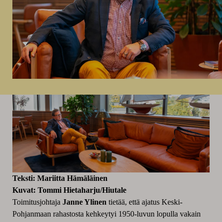
Teksti: Mariitta Hämäläinen
Kuvat: Tommi Hietaharju/Hiutale
Toimitusjohtaja
Janne Ylinen
tietää, että ajatus Keski-
Pohjanmaan rahastosta kehkeytyi 1950-luvun lopulla vakain