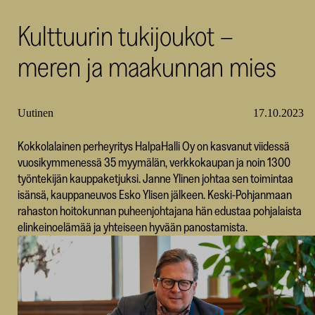
SKR
Kulttuurin tukijoukot –
meren ja maakunnan mies
Uutinen
17.10.2023
Kokkolalainen perheyritys HalpaHalli Oy on kasvanut viidessä
vuosikymmenessä 35 myymälän, verkkokaupan ja noin 1300
työntekijän kauppaketjuksi. Janne Ylinen johtaa sen toimintaa
isänsä, kauppaneuvos Esko Ylisen jälkeen. Keski-Pohjanmaan
rahaston hoitokunnan puheenjohtajana hän edustaa pohjalaista
elinkeinoelämää ja yhteiseen hyvään panostamista.