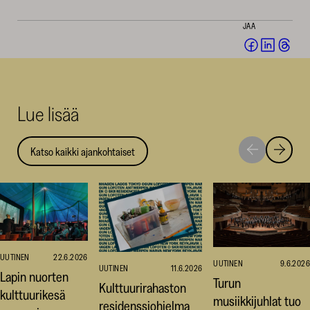
JAA
Jaa
Jaa
Jaa
Facebookis
LinkedI
Thr
(avautuu
(avautu
(av
uuteen
uuteen
uut
Lue lisää
ikkunaan)
ikkunaa
ikk
Katso kaikki ajankohtaiset
Siirry
Siirry
seuraavaan
edellise
nostoon
nostoo
UUTINEN
22.6.2026
UUTINEN
9.6.2026
UUTINEN
11.6.2026
Lapin nuorten
Turun
Kulttuurirahaston
kulttuurikesä
musiikkijuhlat tuo
residenssiohjelma