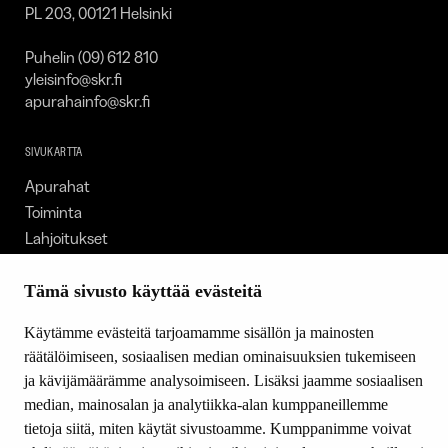
PL 203, 00121 Helsinki
Puhelin (09) 612 810
yleisinfo@skr.fi
apurahainfo@skr.fi
SIVUKARTTA
Apurahat
Toiminta
Lahjoitukset
Tietoa meistä
Ajankohtaista
Tämä sivusto käyttää evästeitä
Tiede & Taide
Käytämme evästeitä tarjoamamme sisällön ja mainosten
Yhteystiedot
räätälöimiseen, sosiaalisen median ominaisuuksien tukemiseen
ja kävijämäärämme analysoimiseen. Lisäksi jaamme sosiaalisen
median, mainosalan ja analytiikka-alan kumppaneillemme
SEURAA MEITÄ
tietoja siitä, miten käytät sivustoamme. Kumppanimme voivat
Facebook