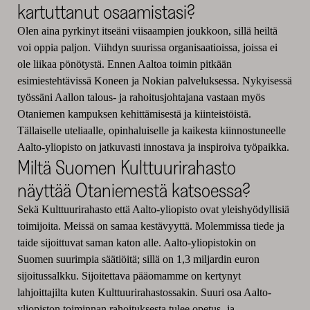
kartuttanut osaamistasi?
Olen aina pyrkinyt itseäni viisaampien joukkoon, sillä heiltä
voi oppia paljon. Viihdyn suurissa organisaatioissa, joissa ei
ole liikaa pönötystä. Ennen Aaltoa toimin pitkään
esimiestehtävissä Koneen ja Nokian palveluksessa. Nykyisessä
työssäni Aallon talous- ja rahoitusjohtajana vastaan myös
Otaniemen kampuksen kehittämisestä ja kiinteistöistä.
Tällaiselle uteliaalle, opinhaluiselle ja kaikesta kiinnostuneelle
Aalto-yliopisto on jatkuvasti innostava ja inspiroiva työpaikka.
Miltä Suomen Kulttuurirahasto
näyttää Otaniemestä katsoessa?
Sekä Kulttuurirahasto että Aalto-yliopisto ovat yleishyödyllisiä
toimijoita. Meissä on samaa kestävyyttä. Molemmissa tiede ja
taide sijoittuvat saman katon alle. Aalto-yliopistokin on
Suomen suurimpia säätiöitä; sillä on 1,3 miljardin euron
sijoitussalkku. Sijoitettava pääomamme on kertynyt
lahjoittajilta kuten Kulttuurirahastossakin. Suuri osa Aalto-
yliopiston toiminnan rahoituksesta tulee opetus- ja