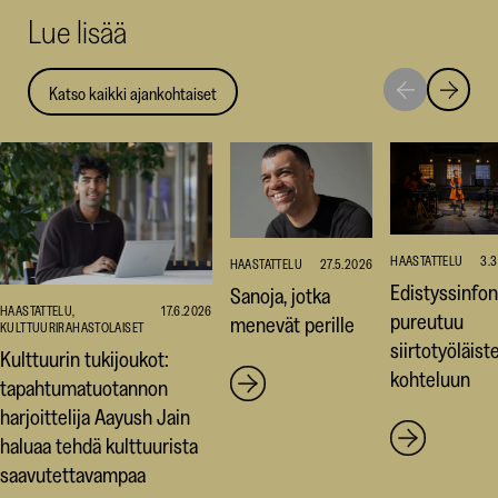
Lue lisää
ikkunaan)
ikkunaa
ikk
Katso kaikki ajankohtaiset
Siirry
Siirry
seuraavaan
edellise
nostoon
nostoo
HAASTATTELU
3.
HAASTATTELU
27.5.2026
Edistyssinfon
Sanoja, jotka
HAASTATTELU,
17.6.2026
pureutuu
menevät perille
KULTTUURIRAHASTOLAISET
siirtotyöläist
Kulttuurin tukijoukot:
kohteluun
tapahtumatuotannon
harjoittelija Aayush Jain
haluaa tehdä kulttuurista
saavutettavampaa