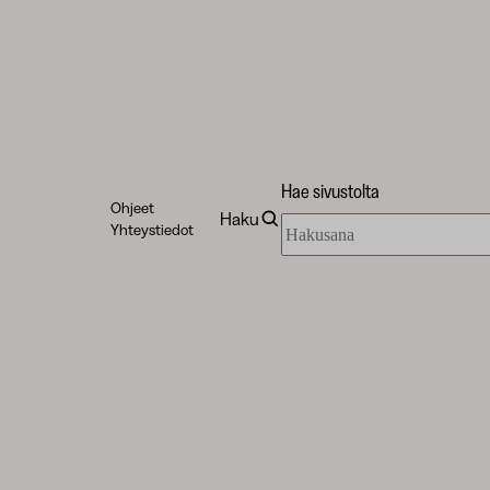
Hae sivustolta
Ohjeet
Haku
Hae
Yhteystiedot
sivustolta