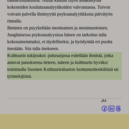
maisterintutkintoa. Niihin kuuluu myös asiakastyötä
kokeneiden koulutusanalyytikoiden valvonnassa. Toivon
voivani palvella ihmisyyttä psykoanalyytikkona päivätyön
rinnalla.
Ihminen on psyykeltään moninainen ja monimuotoinen.
Jungilaisessa psykoanalyysissa hänen on tarkoitus tulla
kokonaisemmaksi, ei täydelliseksi, ja hyödyntää eri puolia
itsestään. Siis tulla itsekseen.
Kulttuurin tukijoukot -juttusarjassa esitellään ihmisiä, jotka
antavat panoksensa tieteen, taiteen ja kulttuurin hyväksi
toimimalla Suomen Kulttuurirahaston luottamushenkilöinä tai
työntekijöinä.
JAA
Jaa
Jaa
Jaa
Facebookis
LinkedI
Thr
(avautuu
(avautu
(av
uuteen
uuteen
uut