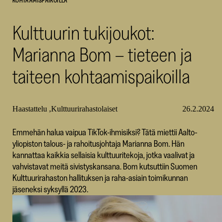
KOHTAAMISPAIKOILLA
SKR
Kulttuurin tukijoukot:
Marianna Bom – tieteen ja
taiteen kohtaamispaikoilla
Haastattelu
Kulttuurirahastolaiset
26.2.2024
Emmehän halua vaipua TikTok-ihmisiksi? Tätä miettii Aalto-
yliopiston talous- ja rahoitusjohtaja Marianna Bom. Hän
kannattaa kaikkia sellaisia kulttuuritekoja, jotka vaalivat ja
vahvistavat meitä sivistyskansana. Bom kutsuttiin Suomen
Kulttuurirahaston hallituksen ja raha-asiain toimikunnan
jäseneksi syksyllä 2023.