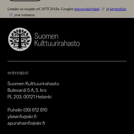
Lomake on suojattu reCAPTCHAlla. Googlen
tietosuojakäytäntö
ja
käyttöehdot
ovat voimassa.
Suomen
Kulttuurirahasto
–
SKR
YHTEYSTIEDOT
Suomen Kulttuurirahasto
Bulevardi 5 A, 5. krs
PL 203, 00121 Helsinki
Puhelin (09) 612 810
yleisinfo@skr.fi
apurahainfo@skr.fi