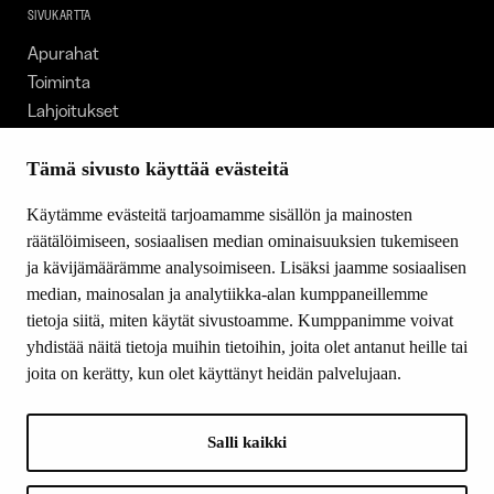
SIVUKARTTA
Apurahat
Toiminta
Lahjoitukset
Tietoa meistä
Ajankohtaista
Tämä sivusto käyttää evästeitä
Tiede & Taide
Käytämme evästeitä tarjoamamme sisällön ja mainosten
Yhteystiedot
räätälöimiseen, sosiaalisen median ominaisuuksien tukemiseen
ja kävijämäärämme analysoimiseen. Lisäksi jaamme sosiaalisen
median, mainosalan ja analytiikka-alan kumppaneillemme
SEURAA MEITÄ
tietoja siitä, miten käytät sivustoamme. Kumppanimme voivat
Facebook
yhdistää näitä tietoja muihin tietoihin, joita olet antanut heille tai
Instagram
joita on kerätty, kun olet käyttänyt heidän palvelujaan.
Youtube
LinkedIn
Salli kaikki