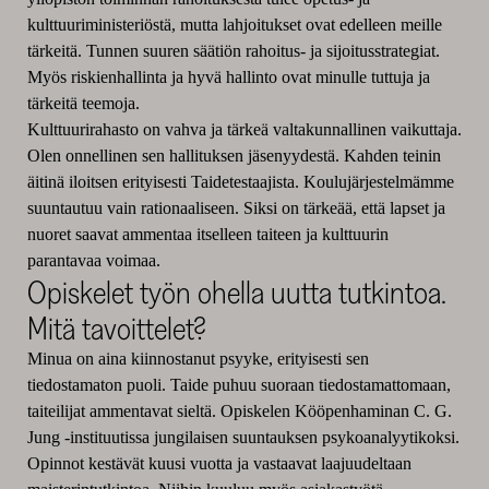
kulttuuriministeriöstä, mutta lahjoitukset ovat edelleen meille
tärkeitä. Tunnen suuren säätiön rahoitus- ja sijoitusstrategiat.
Myös riskienhallinta ja hyvä hallinto ovat minulle tuttuja ja
tärkeitä teemoja.
Kulttuurirahasto on vahva ja tärkeä valtakunnallinen vaikuttaja.
Olen onnellinen sen hallituksen jäsenyydestä. Kahden teinin
äitinä iloitsen erityisesti Taidetestaajista. Koulujärjestelmämme
suuntautuu vain rationaaliseen. Siksi on tärkeää, että lapset ja
nuoret saavat ammentaa itselleen taiteen ja kulttuurin
parantavaa voimaa.
Opiskelet työn ohella uutta tutkintoa.
Mitä tavoittelet?
Minua on aina kiinnostanut psyyke, erityisesti sen
tiedostamaton puoli. Taide puhuu suoraan tiedostamattomaan,
taiteilijat ammentavat sieltä. Opiskelen Kööpenhaminan C. G.
Jung -instituutissa jungilaisen suuntauksen psykoanalyytikoksi.
Opinnot kestävät kuusi vuotta ja vastaavat laajuudeltaan