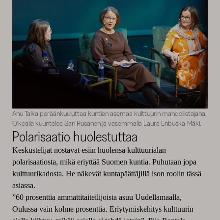
Anu Talka peräänkuuluttaa kuntien asemaa kulttuurin mahdollistajana.
Oikealla kuuntelee Sari Rusanen ja vasemmalla Laura Enbuska-Mäki.
Polarisaatio huolestuttaa
Keskustelijat nostavat esiin huolensa kulttuurialan
polarisaatiosta, mikä eriyttää Suomen kuntia. Puhutaan jopa
kulttuurikadosta. He näkevät kuntapäättäjillä ison roolin tässä
asiassa.
”60 prosenttia ammattitaiteilijoista asuu Uudellamaalla,
Oulussa vain kolme prosenttia. Eriytymiskehitys kulttuurin