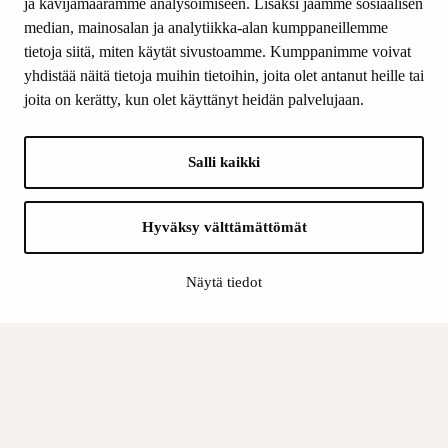
ja kävijämäärämme analysoimiseen. Lisäksi jaamme sosiaalisen
median, mainosalan ja analytiikka-alan kumppaneillemme
SEURAA MEITÄ
tietoja siitä, miten käytät sivustoamme. Kumppanimme voivat
Facebook
yhdistää näitä tietoja muihin tietoihin, joita olet antanut heille tai
Instagram
joita on kerätty, kun olet käyttänyt heidän palvelujaan.
Youtube
LinkedIn
Salli kaikki
INFO
Hyväksy välttämättömät
Suomen Kulttuurirahasto:
Laskutusosoite
Näytä tiedot
Tietosuoja
Kannatusyhdistys:
Laskutusosoite
Tietosuojaseloste
Sisäinen valvonta