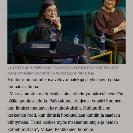
Laura Enbuska-Mäki (vas.) muistuttaa päättäjiä huomioimaan, että
pienemmälläkin budjetilla voi tehdä luovia ratkaisuja.
Kulttuuri on kunnille iso vetovoimatekijä ja yksi keino pitää
kunnat asuttuina.
”Maassamuuton merkitystä ei aina oikein ymmärretä etenkään
pääkaupunkiseudulla. Paikkakuntia tyhjenee ympäri Suomen,
kun ihmiset muuttavat kasvukeskuksiin. Kulttuurilla on
keskeinen rooli, kun ihmisiä houkutellaan kuntiin ja saadaan
viihtymään. Tämä koskee myös maahanmuuttajia ja heidän
kotoutumistaan”, Mikael Pentikäinen huomioi.