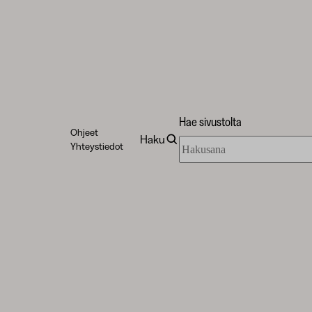
Hae sivustolta
Ohjeet
Haku
Hae
Yhteystiedot
sivustolta