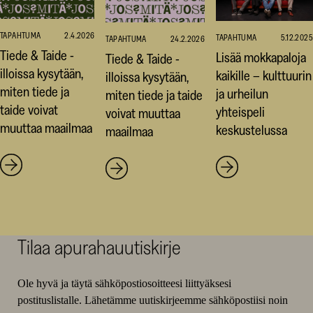
TAPAHTUMA
2.4.2026
TAPAHTUMA
5.12.2025
TAPAHTUMA
24.2.2026
Tiede & Taide -
Lisää mokkapaloja
Tiede & Taide -
illoissa kysytään,
kaikille – kulttuurin
illoissa kysytään,
miten tiede ja
ja urheilun
miten tiede ja taide
taide voivat
yhteispeli
voivat muuttaa
muuttaa maailmaa
keskustelussa
maailmaa
Tilaa apurahauutiskirje
Ole hyvä ja täytä sähköpostiosoitteesi liittyäksesi
postituslistalle. Lähetämme uutiskirjeemme sähköpostiisi noin