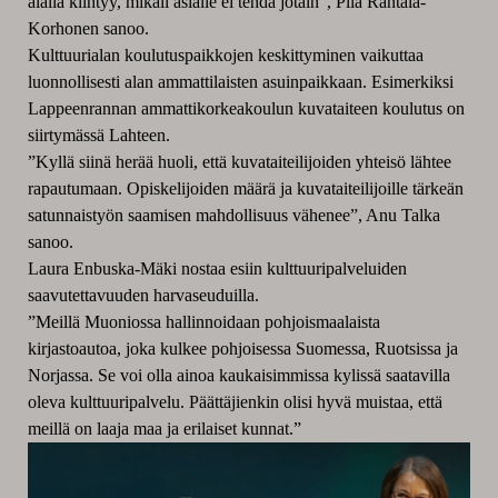
alalla kiihtyy, mikäli asialle ei tehdä jotain”, Piia Rantala-
Korhonen sanoo.
Kulttuurialan koulutuspaikkojen keskittyminen vaikuttaa
luonnollisesti alan ammattilaisten asuinpaikkaan. Esimerkiksi
Lappeenrannan ammattikorkeakoulun kuvataiteen koulutus on
siirtymässä Lahteen.
”Kyllä siinä herää huoli, että kuvataiteilijoiden yhteisö lähtee
rapautumaan. Opiskelijoiden määrä ja kuvataiteilijoille tärkeän
satunnaistyön saamisen mahdollisuus vähenee”, Anu Talka
sanoo.
Laura Enbuska-Mäki nostaa esiin kulttuuripalveluiden
saavutettavuuden harvaseuduilla.
”Meillä Muoniossa hallinnoidaan pohjoismaalaista
kirjastoautoa, joka kulkee pohjoisessa Suomessa, Ruotsissa ja
Norjassa. Se voi olla ainoa kaukaisimmissa kylissä saatavilla
oleva kulttuuripalvelu. Päättäjienkin olisi hyvä muistaa, että
meillä on laaja maa ja erilaiset kunnat.”