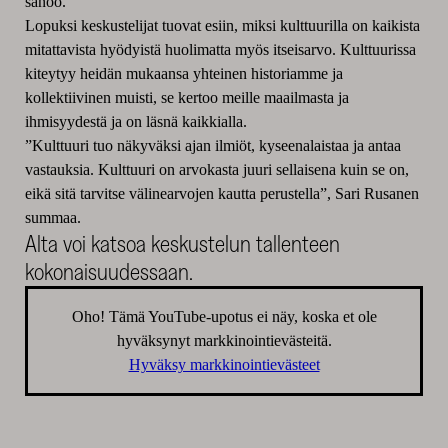
sanoo.
Lopuksi keskustelijat tuovat esiin, miksi kulttuurilla on kaikista
mitattavista hyödyistä huolimatta myös itseisarvo. Kulttuurissa
kiteytyy heidän mukaansa yhteinen historiamme ja
kollektiivinen muisti, se kertoo meille maailmasta ja
ihmisyydestä ja on läsnä kaikkialla.
”Kulttuuri tuo näkyväksi ajan ilmiöt, kyseenalaistaa ja antaa
vastauksia. Kulttuuri on arvokasta juuri sellaisena kuin se on,
eikä sitä tarvitse välinearvojen kautta perustella”, Sari Rusanen
summaa.
Alta voi katsoa keskustelun tallenteen
kokonaisuudessaan.
Oho! Tämä YouTube-upotus ei näy, koska et ole
hyväksynyt markkinointievästeitä.
Hyväksy markkinointievästeet