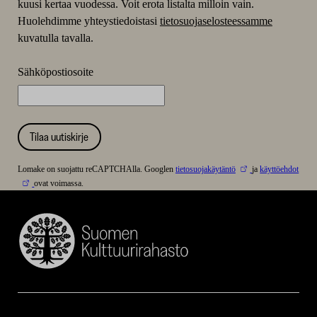
kuusi kertaa vuodessa. Voit erota listalta milloin vain.
Huolehdimme yhteystiedoistasi
tietosuojaselosteessamme
kuvatulla tavalla.
Sähköpostiosoite
Tilaa uutiskirje
Lomake on suojattu reCAPTCHAlla. Googlen
tietosuojakäytäntö
ja
käyttöehdot
ovat voimassa.
Suomen
Kulttuurirahasto
–
SKR