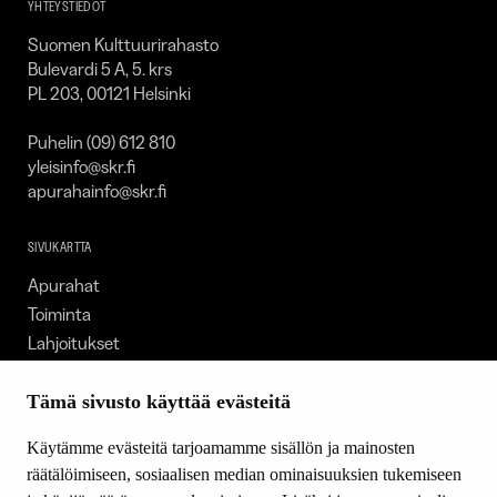
YHTEYSTIEDOT
Suomen Kulttuurirahasto
Bulevardi 5 A, 5. krs
PL 203, 00121 Helsinki
Puhelin (09) 612 810
yleisinfo@skr.fi
apurahainfo@skr.fi
SIVUKARTTA
Apurahat
Toiminta
Lahjoitukset
Tietoa meistä
Ajankohtaista
Tämä sivusto käyttää evästeitä
Tiede & Taide
Käytämme evästeitä tarjoamamme sisällön ja mainosten
Yhteystiedot
räätälöimiseen, sosiaalisen median ominaisuuksien tukemiseen