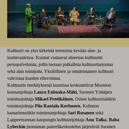
Kulttuuri on yksi tärkeistä teemoista kevään alue- ja
kuntavaaleissa. Kunnat vastaavat alueensa kulttuurin
peruspalveluista, joilla tuetaan paikallista kulttuuritarjontaa
sekä alan toimijoita. Yksilöllinen ja omaleimainen kulttuuri
vahvistaa kuntien elinvoimaa.
Kulttuurin merkityksestä kunnissa keskustelivat Muonion
kunnanjohtaja
Laura Enbuska-Mäki
, Suomen Yrittäjien
toimitusjohtaja
Mikael Pentikäinen
, Oulun kulttuurisäätiön
toimitusjohtaja
Piia Rantala-Korhonen
, Kuhmon
kamarimusiikin toiminnanjohtaja
Sari Rusanen
sekä
Lappeenrannan kaupungin kulttuurijohtaja
Anu Talka
.
Baba
Lybeckin
juontaman paneelikeskustelun järjestivät Suomen