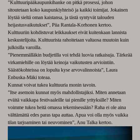
”Kulttuuripääkaupunkihanke on pitkä prosessi, johon
sitoutetaan koko kaupunkiyhteisö ja kaikki toimijat. Jokainen
löytää sieltä oman kaistansa, ja tästä syntyvät talouden
heijastusvaikutukset”, Piia Rantala-Korhonen kertoo.
Kulttuuriin kohdistuvat leikkaukset eivät kuitenkaan lannista
keskustelijoita. Kulttuurista rahoitetaan valtaosa muutoin kuin
julkisilla varoilla.
”Pienemmälläkin budjetilla voi tehdä luovia ratkaisuja. Tärkeää
virkamiehille on löytää keinoja vaikutusten arviointiin.
Säästökohteissa on lopulta kyse arvovalinnoista”, Laura
Enbuska-Mäki toteaa.
Kunnat voivat tukea kulttuuria monin tavoin.
”Itse asemoin kunnat myös mahdollistajiksi. Miten annetaan
eväitä vaikkapa festivaaleille tai pienille yrityksille? Miten
voimme tukea heitä omassa tekemisessään? Raha ei ole aina
välttämättä edes paras tapa auttaa. Apua voi olla myös vaikka
tilan tarjoaminen tai neuvominen”, Anu Talka kertoo.