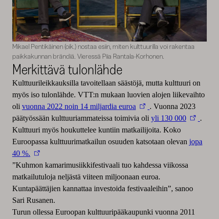
Mikael Pentikäinen (oik.) nostaa esiin, miten kulttuurilla voi rakentaa
paikkakunnan brändiä. Vieressä Piia Rantala-Korhonen.
Merkittävä tulonlähde
Kulttuurileikkauksilla tavoitellaan säästöjä, mutta kulttuuri on
myös iso tulonlähde. VTT:n mukaan luovien alojen liikevaihto
oli
vuonna 2022 noin 14 miljardia euroa
. Vuonna 2023
päätyössään kulttuuriammateissa toimivia oli
yli 130 000
.
Kulttuuri myös houkuttelee kuntiin matkailijoita. Koko
Euroopassa kulttuurimatkailun osuuden katsotaan olevan
jopa
40 %.
”Kuhmon kamarimusiikkifestivaali tuo kahdessa viikossa
matkailutuloja neljästä viiteen miljoonaan euroa.
Kuntapäättäjien kannattaa investoida festivaaleihin”, sanoo
Sari Rusanen.
Turun ollessa Euroopan kulttuuripääkaupunki vuonna 2011