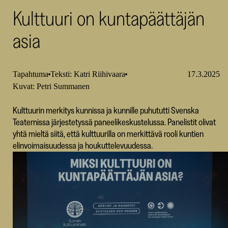
Kulttuuri on kuntapäättäjän
SKR
asia
Tapahtuma
Teksti: Katri Riihivaara
17.3.2025
Kuvat: Petri Summanen
Kulttuurin merkitys kunnissa ja kunnille puhututti Svenska
Teaternissa järjestetyssä paneelikeskustelussa. Panelistit olivat
yhtä mieltä siitä, että kulttuurilla on merkittävä rooli kuntien
elinvoimaisuudessa ja houkuttelevuudessa.