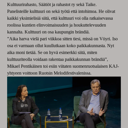
Kulttuurirahasto, Säätiöt ja rahastot ry sekä Taike.
Panelisteille kulttuuri on sekä työtä että intohimoa. He olivat
kaikki yksimielisiä siitä, että kulttuuri voi olla ratkaisevassa
roolissa kuntien elinvoimaisuuden ja houkuttelevuuden
kannalta. Kulttuuri on osa kaupungin brändiä.
”Aika harva vielä pari viikkoa sitten tiesi, missä on Vöyri. Iso
osa ei varmaan ollut kuullutkaan koko paikkakunnasta. Nyt
aika moni tietää. Se on hyvä esimerkki siitä, miten
kulttuuriteolla voidaan rakentaa paikkakunnan brändiä”,
Mikael Pentikäinen toi esiin viitaten suomenruotsalaisen KAJ-
yhtyeen voittoon Ruotsin Melodifestivalenissa.