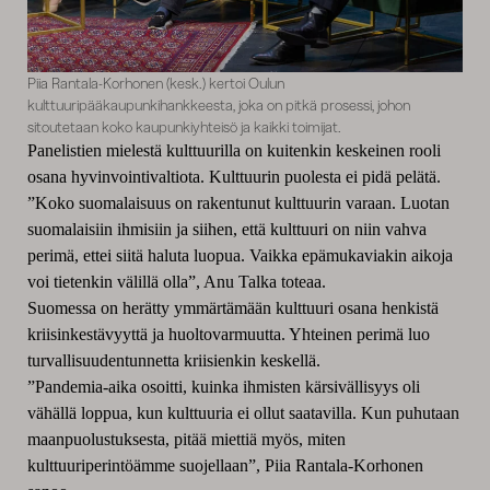
Piia Rantala-Korhonen (kesk.) kertoi Oulun
kulttuuripääkaupunkihankkeesta, joka on pitkä prosessi, johon
sitoutetaan koko kaupunkiyhteisö ja kaikki toimijat.
Panelistien mielestä kulttuurilla on kuitenkin keskeinen rooli
osana hyvinvointivaltiota. Kulttuurin puolesta ei pidä pelätä.
”Koko suomalaisuus on rakentunut kulttuurin varaan. Luotan
suomalaisiin ihmisiin ja siihen, että kulttuuri on niin vahva
perimä, ettei siitä haluta luopua. Vaikka epämukaviakin aikoja
voi tietenkin välillä olla”, Anu Talka toteaa.
Suomessa on herätty ymmärtämään kulttuuri osana henkistä
kriisinkestävyyttä ja huoltovarmuutta. Yhteinen perimä luo
turvallisuudentunnetta kriisienkin keskellä.
”Pandemia-aika osoitti, kuinka ihmisten kärsivällisyys oli
vähällä loppua, kun kulttuuria ei ollut saatavilla. Kun puhutaan
maanpuolustuksesta, pitää miettiä myös, miten
kulttuuriperintöämme suojellaan”, Piia Rantala-Korhonen