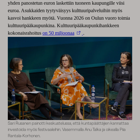
yhden panostetun euron laskettiin tuoneen kaupungille viisi
euroa. Asukkaiden tyytyväisyys kulttuuripalveluihin myös
kasvoi hankkeen myötä. Vuonna 2026 on Oulun vuoro toimia
kulttuuripääkaupunkina. Kulttuuripääkaupunkihankkeen
kokonaisrahoitus
on 50 miljoonaa
.
Sari Rusanen painotti keskustelussa, että kuntapäättäjien kannattaa
investoida myös festivaaleihin. Vasemmalla Anu Talka ja oikealla Piia
Rantala-Korhonen.