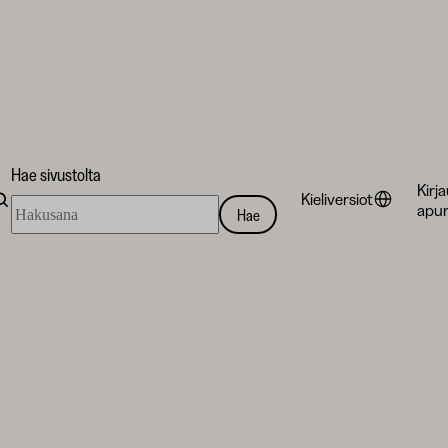
Hae sivustolta
Kirj
Kieliversiot
Hae
apur
Hae
sivustolta