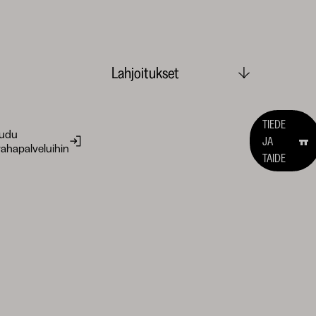
Lahjoitukset
TIEDE
audu
JA
ahapalveluihin
TAIDE