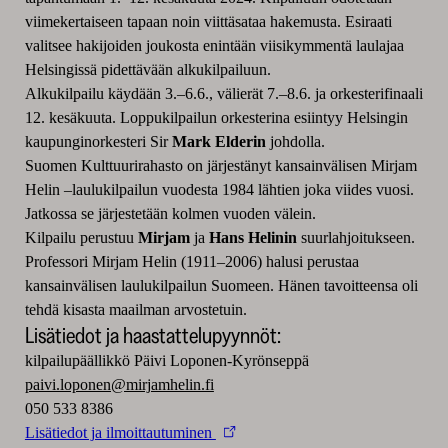
viimekertaiseen tapaan noin
viittäsataa
hakemusta. Esiraati
valitsee hakijoiden joukosta
enintään viisikymmentä laulajaa
Helsingissä pidettävään alkukilpailuun
.
Alkukilpailu
käydään
3.–6.6.
, välierät
7.–8.6.
ja orkesterifinaali
12. kesäkuuta. Loppukilpailun orkesterina esiintyy Helsingin
kaupunginorkesteri
Sir
Mark
Elderin
johdolla.
Suomen
K
ulttuurirahasto on järjestänyt k
ansainvälisen Mirjam
Helin –
lauluki
l
pailun
vuodesta 1984 lähtien joka viides vuosi.
Jatkossa
se järjestetään kolmen vuoden välein.
Ki
lpailu
perustuu
Mirjam
ja
Hans Helinin
suu
rlahjoitukseen.
Professori
Mirjam Helin (
1911–2006
) halusi perustaa
kansainvälisen laulukilpailun Suomeen. Hänen tavoitteensa oli
tehdä kisasta maailman arvostetuin.
Lisätiedot ja haastattelupyynnöt:
kilpailupäällikkö Päivi Loponen-Kyrönseppä
paivi.loponen@mirjamhelin.fi
050 533 8386
Lisätiedot ja ilmoittautuminen