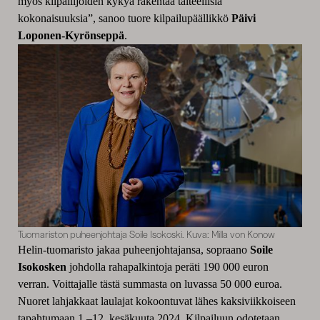
myös
kilpailijoiden kykyä rakentaa taiteellisia
kokonaisuuksia”, sanoo tuore kilpailupäällikkö
Päivi
Loponen-Kyrönseppä
.
Tuomariston puheenjohtaja Soile Isokoski. Kuva: Milla von Konow
Helin-
tuomaristo jakaa puheenjohtajansa, sopraano
Soile
Isokosken
johdolla
rahapalkintoja
peräti 190 000 euron
v
erra
n
.
V
oittajalle
tästä summasta
on luvassa 50 000 euroa.
Nuor
et lahjakkaat laulajat kokoontuvat lähes kaksiviikkoiseen
tapahtumaan
1.–12.
kesäkuuta 2024.
Kilpailuun odotetaan