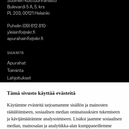
Suomen Kulttuurirahasto
Bulevardi 5 A, 5. krs
PL 203, 00121 Helsinki
Puhelin (09) 612 810
yleisinfo@skr.fi
apurahainfo@skr.fi
SIVUKARTTA
Apurahat
Toiminta
Lahjoitukset
Tietoa meistä
Ajankohtaista
Tämä sivusto käyttää evästeitä
Tiede & Taide
Käytämme evästeitä tarjoamamme sisällön ja mainosten
Yhteystiedot
räätälöimiseen, sosiaalisen median ominaisuuksien tukemiseen
ja kävijämäärämme analysoimiseen. Lisäksi jaamme sosiaalisen
median, mainosalan ja analytiikka-alan kumppaneillemme
SEURAA MEITÄ