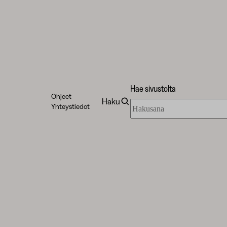
Hae sivustolta
Ohjeet
Haku
Hae
Yhteystiedot
sivustolta