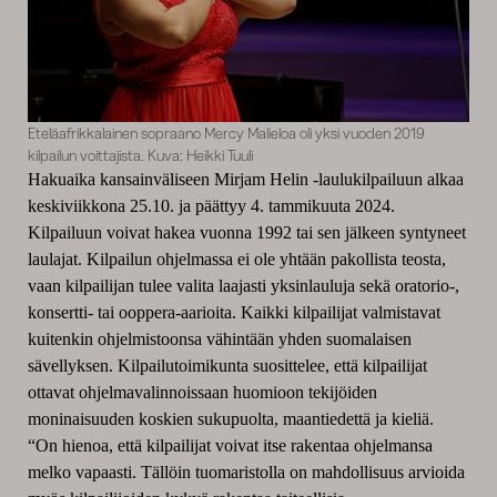
Eteläafrikkalainen sopraano Mercy Malieloa oli yksi vuoden 2019
kilpailun voittajista. Kuva: Heikki Tuuli
Hakuaika kansainväliseen Mirjam Helin -laulukilpailuun alkaa
keskiviikkona 25.10.
ja
päättyy 4. tammikuuta
2024
.
K
ilpailuun voivat
hakea
vuonna 1992 tai sen jälkeen syntyneet
laulajat.
Kilpailun ohjelmassa ei ole yhtään pakollista teosta
,
vaan
kilpailija
n tulee valita
l
aajasti
yksinlauluja
sekä
oratorio
-,
konsertti- tai
ooppera-aarioita.
Kaikki
kilpailijat valmistavat
kuitenkin
ohjelmistoonsa vähintään
yhden suomalaisen
sävellyksen.
Kilpailutoimikunta suosittele
e
, että kilpailijat
ottavat ohjelmavalinnoissaan huomioon tekijöiden
moni
naisuuden koskien sukupuolta, maantiedettä ja kieliä.
“On hienoa, että kilpailijat voivat itse rakentaa ohjelmansa
melko vapaasti. Tällöin tuomaristolla on mahdollisuus
arvioida