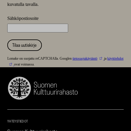
kuvatulla tavalla.
Sähköpostiosoite
Tilaa uutiskirje
Lomake on suojattu reCAPTCHAlla. Googlen
tietosuojakäytäntö
ja
käyttöehdot
ovat voimassa.
Suomen
Kulttuurirahasto
–
SKR
YHTEYSTIEDOT