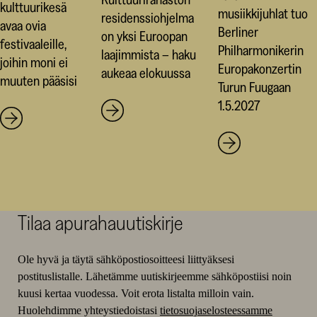
kulttuurikesä
musiikkijuhlat tuo
residenssiohjelma
avaa ovia
Berliner
on yksi Euroopan
festivaaleille,
Philharmonikerin
laajimmista – haku
joihin moni ei
Europakonzertin
aukeaa elokuussa
muuten pääsisi
Turun Fuugaan
1.5.2027
Tilaa apurahauutiskirje
Ole hyvä ja täytä sähköpostiosoitteesi liittyäksesi
postituslistalle. Lähetämme uutiskirjeemme sähköpostiisi noin
kuusi kertaa vuodessa. Voit erota listalta milloin vain.
Huolehdimme yhteystiedoistasi
tietosuojaselosteessamme