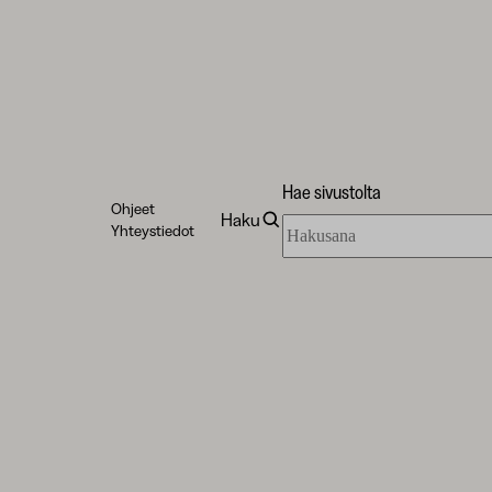
Hae sivustolta
Ohjeet
Haku
Hae
Yhteystiedot
sivustolta