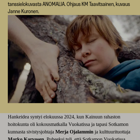
tanssielokuvasta ANOMALIA. Ohjaus KM Taavitsainen, kuvaus
Janne Kuronen.
Hankeidea syntyi elokuussa 2024, kun Kainuun rahaston
hoitokunta oli kokousmatkalla Vuokatissa ja tapasi Sotkamon
kunnasta sivistysjohtaja
Merja Ojalammin
ja kulttuurituottaja
Marko Karvosen
. Puheeksi tuli, että Sotkamon Vuokatissa