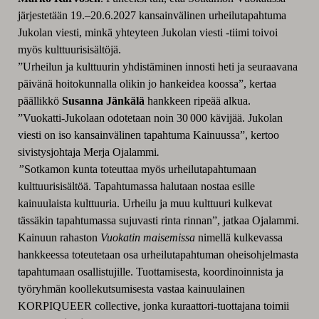
järjestetään 19.–20.6.2027 kansainvälinen urheilutapahtuma
Jukolan viesti, minkä yhteyteen Jukolan viesti -tiimi toivoi
myös kulttuurisisältöjä.
”Urheilun ja kulttuurin yhdistäminen innosti heti ja seuraavana
päivänä hoitokunnalla olikin jo hankeidea koossa”, kertaa
päällikkö
Susanna Jänkälä
hankkeen ripeää alkua.
”Vuokatti-Jukolaan odotetaan noin 30 000 kävijää. Jukolan
viesti on iso kansainvälinen tapahtuma Kainuussa”, kertoo
sivistysjohtaja Merja Ojalammi
.
”
Sotkamon kunta toteuttaa myös urheilutapahtumaan
kulttuurisisältöä. Tapahtumassa halutaan nostaa esille
kainuulaista kulttuuria. Urheilu ja muu kulttuuri kulkevat
tässäkin tapahtumassa sujuvasti rinta rinnan”, jatkaa Ojalammi.
Kainuun rahaston
Vuokatin maisemissa
nimellä kulkevassa
hankkeessa toteutetaan osa urheilutapahtuman oheisohjelmasta
tapahtumaan osallistujille. Tuottamisesta, koordinoinnista ja
työryhmän koollekutsumisesta vastaa kainuulainen
KORPIQUEER collective, jonka kuraattori-tuottajana toimii