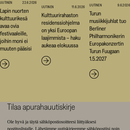
UUTINEN
22.6.2026
UUTINEN
9.6.2026
UUTINEN
11.6.2026
Lapin nuorten
Turun
Kulttuurirahaston
kulttuurikesä
musiikkijuhlat tuo
residenssiohjelma
avaa ovia
Berliner
on yksi Euroopan
festivaaleille,
Philharmonikerin
laajimmista – haku
joihin moni ei
Europakonzertin
aukeaa elokuussa
muuten pääsisi
Turun Fuugaan
1.5.2027
Tilaa apurahauutiskirje
Ole hyvä ja täytä sähköpostiosoitteesi liittyäksesi
postituslistalle. Lähetämme uutiskirjeemme sähköpostiisi noin