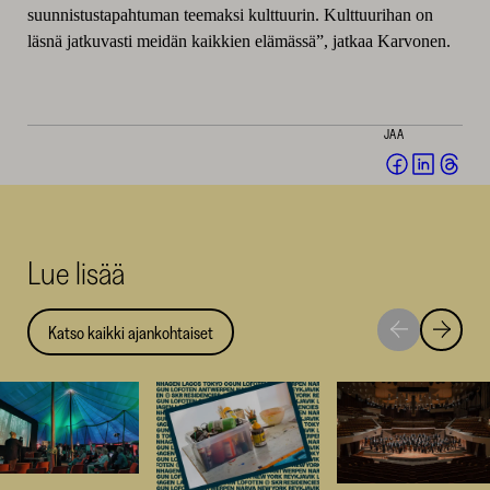
suunnistustapahtuman teemaksi kulttuurin. Kulttuurihan on
läsnä jatkuvasti meidän kaikkien elämässä”, jatkaa Karvonen.
JAA
Jaa
Jaa
Jaa
Facebookis
LinkedI
Thr
(avautuu
(avautu
(av
uuteen
uuteen
uut
Lue lisää
ikkunaan)
ikkunaa
ikk
Katso kaikki ajankohtaiset
Siirry
Siirry
seuraavaan
edellise
nostoon
nostoo