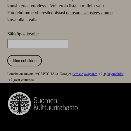
kuusi kertaa vuodessa. Voit erota listalta milloin vain.
Huolehdimme yhteystiedoistasi
tietosuojaselosteessamme
kuvatulla tavalla.
Sähköpostiosoite
Tilaa uutiskirje
Lomake on suojattu reCAPTCHAlla. Googlen
tietosuojakäytäntö
ja
käyttöehdot
ovat voimassa.
Suomen
Kulttuurirahasto
–
SKR