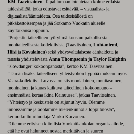
KM Taavitsainen
. Tapahtumaan toteutetaan kolme erilaista
taidesisältöä, jotka edustavat esittävää, – visuaalista- ja
digitaalista/äänitaidetta. Osa taidesisällöstä on
pitkäkestoisempaa ja jää Sotkamo-Vuokatin alueelle
käyttöikänsä loppuun.
”Projektin taiteellinen työryhmä koostuu paikallisesta
monitaiteellisesta kollektiivista (Taavitsainen,
Luhtaniemi
,
Hiisi
ja
Kovalainen
) sekä yhdysvaltalaisesta äänitaidetta ja
tanssia yhdistelevästä
Anna Thompsonin
ja Taylor Knightin
”slowdanger”kokoonpanosta”, kertoo KM Taavitsainen.
”Tämän lisäksi taiteelliseen yhteistyöhön hyppää mukaan myös
Vaara-kollektiivi. Luvassa on siis monialainen, monitasoinen,
moninainen ja kauas kaikuva taiteellinen kokoonpano –
ensimmäistä kertaa ikinä Kainuussa”, jatkaa Taavitsainen.
”Yhteistyö ja keskustelu on sujunut hyvin. Olemme
innoissamme ja odotamme mielenkiinnolla lopputulosta”,
kertoo kulttuurituottaja Marko Karvonen.
”Olemme erityisen kiitollisia Vuokatti-Jukolan organisaatiolle,
että he ovat halunneet nostaa merkittävän ja suuren