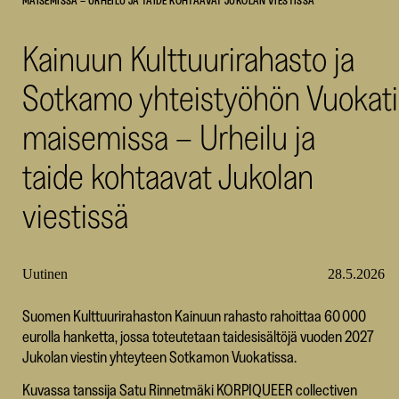
MAISEMISSA – URHEILU JA TAIDE KOHTAAVAT JUKOLAN VIESTISSÄ
SKR
Kainuun Kulttuurirahasto ja
Sotkamo yhteistyöhön Vuokat
maisemissa – Urheilu ja
taide kohtaavat Jukolan
viestissä
Uutinen
28.5.2026
Suomen Kulttuurirahaston Kainuun rahasto rahoittaa 60 000
eurolla hanketta, jossa toteutetaan taidesisältöjä vuoden 2027
Jukolan viestin yhteyteen Sotkamon Vuokatissa.
Kuvassa tanssija Satu Rinnetmäki KORPIQUEER collectiven