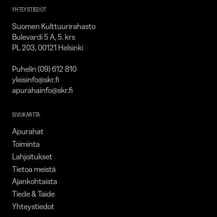
YHTEYSTIEDOT
Suomen Kulttuurirahasto
Bulevardi 5 A, 5. krs
PL 203, 00121 Helsinki
Puhelin (09) 612 810
yleisinfo@skr.fi
apurahainfo@skr.fi
SIVUKARTTA
Apurahat
Toiminta
Lahjoitukset
Tietoa meistä
Ajankohtaista
Tiede & Taide
Yhteystiedot