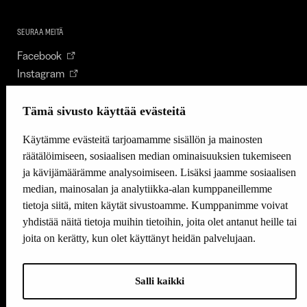
SEURAA MEITÄ
Facebook
Instagram
Youtube
LinkedIn
Tämä sivusto käyttää evästeitä
Käytämme evästeitä tarjoamamme sisällön ja mainosten
räätälöimiseen, sosiaalisen median ominaisuuksien tukemiseen
INFO
ja kävijämäärämme analysoimiseen. Lisäksi jaamme sosiaalisen
Suomen Kulttuurirahasto:
median, mainosalan ja analytiikka-alan kumppaneillemme
Laskutusosoite
tietoja siitä, miten käytät sivustoamme. Kumppanimme voivat
Tietosuoja
yhdistää näitä tietoja muihin tietoihin, joita olet antanut heille tai
joita on kerätty, kun olet käyttänyt heidän palvelujaan.
Kannatusyhdistys:
Laskutusosoite
Tietosuojaseloste
Salli kaikki
Sisäinen valvonta