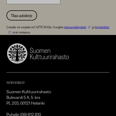
Tilaa uutiskirje
Lomake on suojattu reCAPTCHAlla. Googlen
tietosuojakäytäntö
ja
käyttöehdot
ovat voimassa.
Suomen
Kulttuurirahasto
–
SKR
YHTEYSTIEDOT
Suomen Kulttuurirahasto
Bulevardi 5 A, 5. krs
PL 203, 00121 Helsinki
Puhelin (09) 612 810