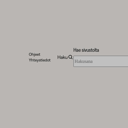
Hae sivustolta
Ohjeet
Haku
Hae
Yhteystiedot
sivustolta