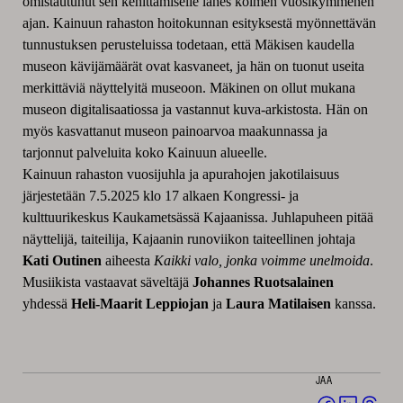
omistautunut sen kehittämiselle lähes kolmen vuosikymmenen
ajan. Kainuun rahaston hoitokunnan esityksestä myönnettävän
tunnustuksen perusteluissa todetaan, että Mäkisen kaudella
museon kävijämäärät ovat kasvaneet, ja hän on tuonut useita
merkittäviä näyttelyitä museoon. Mäkinen on ollut mukana
museon digitalisaatiossa ja vastannut kuva-arkistosta. Hän on
myös kasvattanut museon painoarvoa maakunnassa ja
tarjonnut palveluita koko Kainuun alueelle.
Kainuun rahaston vuosijuhla ja apurahojen jakotilaisuus
järjestetään 7.5.2025 klo 17 alkaen Kongressi- ja
kulttuurikeskus Kaukametsässä Kajaanissa. Juhlapuheen pitää
näyttelijä, taiteilija, Kajaanin runoviikon taiteellinen johtaja
Kati Outinen
aiheesta
Kaikki valo, jonka voimme unelmoida
.
Musiikista vastaavat säveltäjä
Johannes Ruotsalainen
yhdessä
Heli-Maarit Leppiojan
ja
Laura Matilaisen
kanssa.
JAA