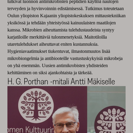
tutkivat luonnon antimikrobisten peptidien käyttöä nautojen
terveyden ja hyvinvoinnin edistämisessä. Tutkimus toteutetaan
Oulun yliopiston Kajaanin yliopistokeskuksen mittaustekniikan
yksikössä ja tehdään yhteistyössä kainuulaisten maatilojen
kanssa. Mikrobien aiheuttamista tulehdustaudeista syntyy
karjatiloille merkittäviä tulonmenetyksiä. Maitotiloilla
utaretulehdukset aiheuttavat eniten kustannuksia.
Hygieniavaatimukset tiukentuvat, ilmastonmuutos lisää
mikrobiongelmia ja antibiooteille vastustuskykyisiä mikrobeja
on yhä enemmän. Uusien antimikrobisten yhdisteiden
kehittäminen on siksi ajankohtaista ja tärkeää.
H. G. Porthan -mitali Antti Mäkiselle