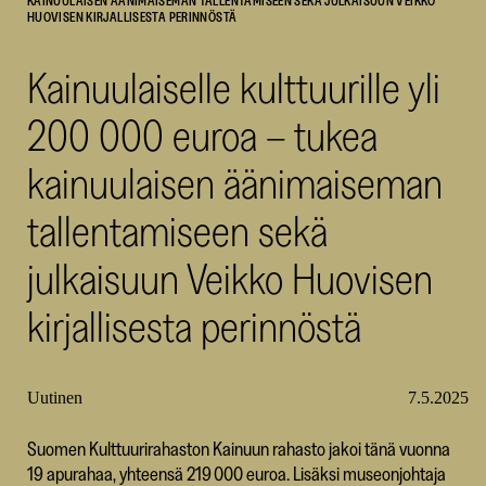
KAINUULAISEN ÄÄNIMAISEMAN TALLENTAMISEEN SEKÄ JULKAISUUN VEIKKO
HUOVISEN KIRJALLISESTA PERINNÖSTÄ
SKR
Kainuulaiselle kulttuurille yli
200 000 euroa – tukea
kainuulaisen äänimaiseman
tallentamiseen sekä
julkaisuun Veikko Huovisen
kirjallisesta perinnöstä
Uutinen
7.5.2025
Suomen Kulttuurirahaston Kainuun rahasto jakoi tänä vuonna
19 apurahaa, yhteensä 219 000 euroa. Lisäksi museonjohtaja