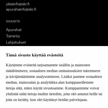
yleisinfo@skr.fi
apurahainfo@skr.fi
SIVUKARTTA
Apurahat
Toiminta
Lahjoitukset
Tietoa meistä
Ajankohtaista
Tämä sivusto käyttää evästeitä
Tiede & Taide
Käytämme evästeitä tarjoamamme sisällön ja mainosten
Yhteystiedot
räätälöimiseen, sosiaalisen median ominaisuuksien tukemiseen
ja kävijämäärämme analysoimiseen. Lisäksi jaamme sosiaalisen
median, mainosalan ja analytiikka-alan kumppaneillemme
SEURAA MEITÄ
tietoja siitä, miten käytät sivustoamme. Kumppanimme voivat
Facebook
yhdistää näitä tietoja muihin tietoihin, joita olet antanut heille tai
Instagram
joita on kerätty, kun olet käyttänyt heidän palvelujaan.
Youtube