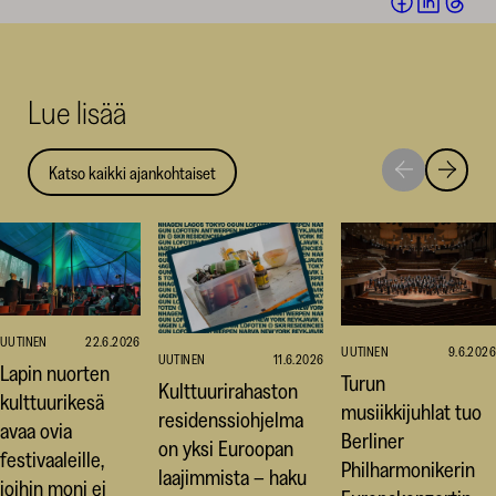
Jaa
Jaa
Jaa
Facebookis
LinkedI
Thr
(avautuu
(avautu
(av
uuteen
uuteen
uut
Lue lisää
ikkunaan)
ikkunaa
ikk
Katso kaikki ajankohtaiset
Siirry
Siirry
seuraavaan
edellise
nostoon
nostoo
UUTINEN
22.6.2026
UUTINEN
9.6.2026
UUTINEN
11.6.2026
Lapin nuorten
Turun
Kulttuurirahaston
kulttuurikesä
musiikkijuhlat tuo
residenssiohjelma
avaa ovia
Berliner
on yksi Euroopan
festivaaleille,
Philharmonikerin
laajimmista – haku
joihin moni ei