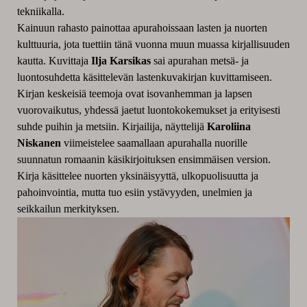
tekniikalla.
Kainuun rahasto painottaa apurahoissaan lasten ja nuorten
kulttuuria, jota tuettiin tänä vuonna muun muassa kirjallisuuden
kautta. Kuvittaja
Ilja Karsikas
sai apurahan metsä- ja
luontosuhdetta käsittelevän lastenkuvakirjan kuvittamiseen.
Kirjan keskeisiä teemoja ovat isovanhemman ja lapsen
vuorovaikutus, yhdessä jaetut luontokokemukset ja erityisesti
suhde puihin ja metsiin. Kirjailija, näyttelijä
Karoliina
Niskanen
viimeistelee saamallaan apurahalla nuorille
suunnatun romaanin käsikirjoituksen ensimmäisen version.
Kirja käsittelee nuorten yksinäisyyttä, ulkopuolisuutta ja
pahoinvointia, mutta tuo esiin ystävyyden, unelmien ja
seikkailun merkityksen.