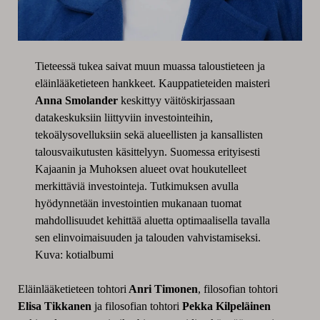
Tieteessä tukea saivat muun muassa taloustieteen ja
eläinlääketieteen hankkeet. Kauppatieteiden maisteri
Anna Smolander
keskittyy väitöskirjassaan
datakeskuksiin liittyviin investointeihin,
tekoälysovelluksiin sekä alueellisten ja kansallisten
talousvaikutusten käsittelyyn. Suomessa erityisesti
Kajaanin ja Muhoksen alueet ovat houkutelleet
merkittäviä investointeja. Tutkimuksen avulla
hyödynnetään investointien mukanaan tuomat
mahdollisuudet kehittää aluetta optimaalisella tavalla
sen elinvoimaisuuden ja talouden vahvistamiseksi.
Kuva: kotialbumi
Eläinlääketieteen tohtori
Anri Timonen
, filosofian tohtori
Elisa Tikkanen
ja filosofian tohtori
Pekka Kilpeläinen