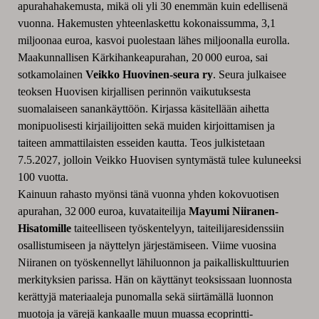
apurahahakemusta, mikä oli yli 30 enemmän kuin edellisenä
vuonna. Hakemusten yhteenlaskettu kokonaissumma, 3,1
miljoonaa euroa, kasvoi puolestaan lähes miljoonalla eurolla.
Maakunnallisen Kärkihankeapurahan, 20 000 euroa, sai
sotkamolainen
Veikko Huovinen-seura ry
. Seura julkaisee
teoksen Huovisen kirjallisen perinnön vaikutuksesta
suomalaiseen sanankäyttöön. Kirjassa käsitellään aihetta
monipuolisesti kirjailijoitten sekä muiden kirjoittamisen ja
taiteen ammattilaisten esseiden kautta. Teos julkistetaan
7.5.2027, jolloin Veikko Huovisen syntymästä tulee kuluneeksi
100 vuotta.
Kainuun rahasto myönsi tänä vuonna yhden kokovuotisen
apurahan, 32 000 euroa, kuvataiteilija
Mayumi Niiranen-
Hisatomille
taiteelliseen työskentelyyn, taiteilijaresidenssiin
osallistumiseen ja näyttelyn järjestämiseen. Viime vuosina
Niiranen on työskennellyt lähiluonnon ja paikalliskulttuurien
merkityksien parissa. Hän on käyttänyt teoksissaan luonnosta
kerättyjä materiaaleja punomalla sekä siirtämällä luonnon
muotoja ja värejä kankaalle muun muassa ecoprintti-