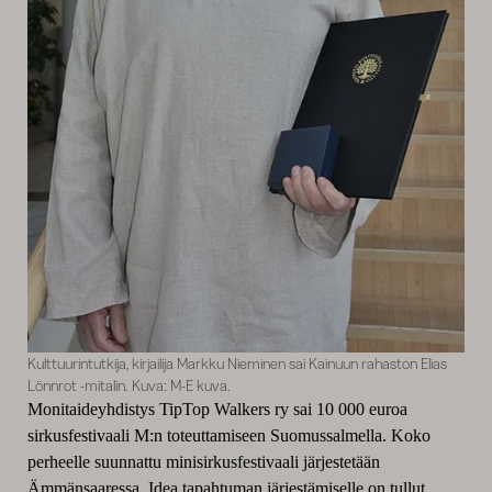
Kulttuurintutkija, kirjailija Markku Nieminen sai Kainuun rahaston Elias
Lönnrot -mitalin. Kuva: M-E kuva.
Monitaideyhdistys TipTop Walkers ry sai 10 000 euroa
sirkusfestivaali M:n toteuttamiseen Suomussalmella. Koko
perheelle suunnattu minisirkusfestivaali järjestetään
Ämmänsaaressa. Idea tapahtuman järjestämiselle on tullut