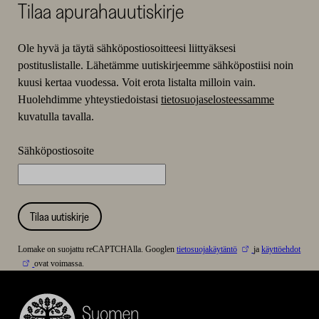
Tilaa apurahauutiskirje
Ole hyvä ja täytä sähköpostiosoitteesi liittyäksesi
postituslistalle. Lähetämme uutiskirjeemme sähköpostiisi noin
kuusi kertaa vuodessa. Voit erota listalta milloin vain.
Huolehdimme yhteystiedoistasi
tietosuojaselosteessamme
kuvatulla tavalla.
Sähköpostiosoite
Tilaa uutiskirje
Lomake on suojattu reCAPTCHAlla. Googlen
tietosuojakäytäntö
ja
käyttöehdot
ovat voimassa.