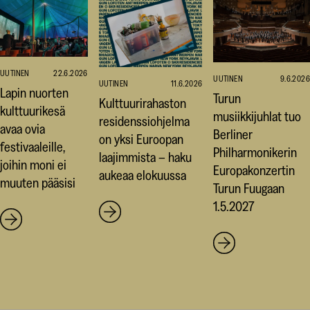
UUTINEN
22.6.2026
UUTINEN
9.6.2026
UUTINEN
11.6.2026
Lapin nuorten
Turun
Kulttuurirahaston
kulttuurikesä
musiikkijuhlat tuo
residenssiohjelma
avaa ovia
Berliner
on yksi Euroopan
festivaaleille,
Philharmonikerin
laajimmista – haku
joihin moni ei
Europakonzertin
aukeaa elokuussa
muuten pääsisi
Turun Fuugaan
1.5.2027