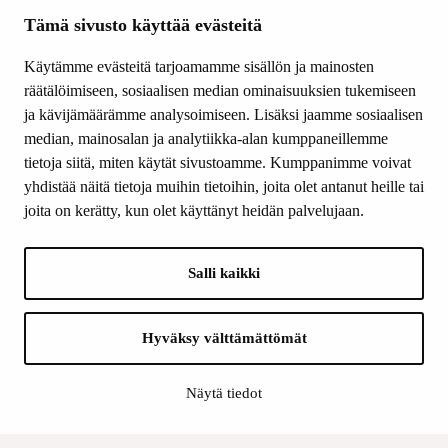
Ajankohtaista
Tämä sivusto käyttää evästeitä
Tiede & Taide
Käytämme evästeitä tarjoamamme sisällön ja mainosten
Yhteystiedot
räätälöimiseen, sosiaalisen median ominaisuuksien tukemiseen
ja kävijämäärämme analysoimiseen. Lisäksi jaamme sosiaalisen
median, mainosalan ja analytiikka-alan kumppaneillemme
SEURAA MEITÄ
tietoja siitä, miten käytät sivustoamme. Kumppanimme voivat
Facebook
yhdistää näitä tietoja muihin tietoihin, joita olet antanut heille tai
Instagram
joita on kerätty, kun olet käyttänyt heidän palvelujaan.
Youtube
LinkedIn
Salli kaikki
INFO
Hyväksy välttämättömät
Suomen Kulttuurirahasto:
Laskutusosoite
Näytä tiedot
Tietosuoja
Kannatusyhdistys: