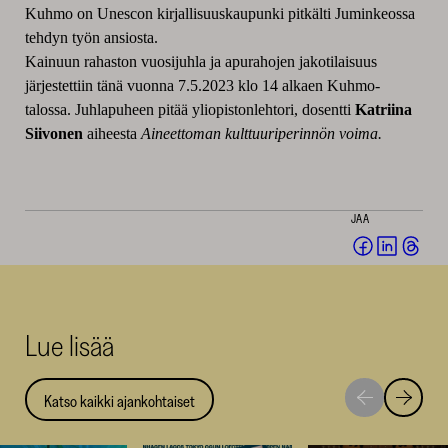
Kuhmo on Unescon kirjallisuuskaupunki pitkälti Juminkeossa
tehdyn työn ansiosta.
Kainuun rahaston vuosijuhla ja apurahojen jakotilaisuus
järjestettiin tänä vuonna 7.5.2023 klo 14 alkaen Kuhmo-
talossa. Juhlapuheen pitää yliopistonlehtori, dosentti
Katriina
Siivonen
aiheesta
Aineettoman kulttuuriperinnön voima.
JAA
Jaa
Jaa
Jaa
Facebookis
LinkedI
Thr
(avautuu
(avautu
(av
uuteen
uuteen
uut
Lue lisää
ikkunaan)
ikkunaa
ikk
Katso kaikki ajankohtaiset
Siirry
Siirry
seuraavaan
edellise
nostoon
nostoo