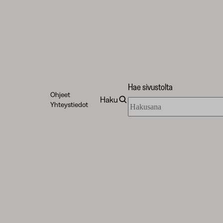
Hae sivustolta
Ohjeet
Haku
Hae
Yhteystiedot
sivustolta