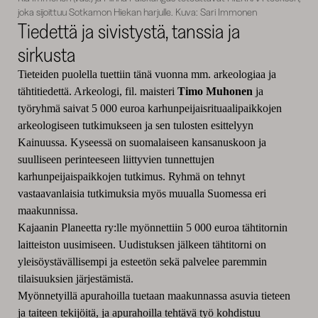
joka sijoittuu Sotkamon Hiekan harjulle. Kuva: Sari Immonen
Tiedettä ja sivistystä, tanssia ja
sirkusta
Tieteiden puolella tuettiin tänä vuonna mm. arkeologiaa ja
tähtitiedettä. Arkeologi, fil. maisteri
Timo Muhonen
ja
työryhmä saivat 5 000 euroa karhunpeijaisrituaalipaikkojen
arkeologiseen tutkimukseen ja sen tulosten esittelyyn
Kainuussa. Kyseessä on suomalaiseen kansanuskoon ja
suulliseen perinteeseen liittyvien tunnettujen
karhunpeijaispaikkojen tutkimus. Ryhmä on tehnyt
vastaavanlaisia tutkimuksia myös muualla Suomessa eri
maakunnissa.
Kajaanin Planeetta ry:lle myönnettiin 5 000 euroa tähtitornin
laitteiston uusimiseen. Uudistuksen jälkeen tähtitorni on
yleisöystävällisempi ja esteetön sekä palvelee paremmin
tilaisuuksien järjestämistä.
Myönnetyillä apurahoilla tuetaan maakunnassa asuvia tieteen
ja taiteen tekijöitä, ja apurahoilla tehtävä työ kohdistuu