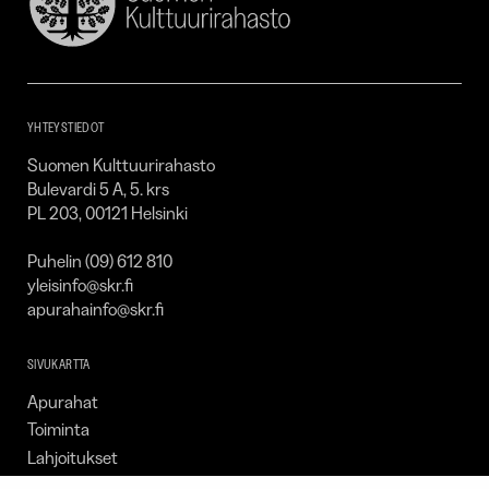
Suomen
Kulttuurirahasto
–
SKR
YHTEYSTIEDOT
Suomen Kulttuurirahasto
Bulevardi 5 A, 5. krs
PL 203, 00121 Helsinki
Puhelin (09) 612 810
yleisinfo@skr.fi
apurahainfo@skr.fi
SIVUKARTTA
Apurahat
Toiminta
Lahjoitukset
Tietoa meistä