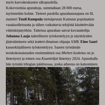
myös kasvukeskusten ulkopuolella.
Kokovuotisia apurahoja, summaltaan 28 000 euroa,
myönnettiin kolme. Tieteen puolella apurahansaajana on fil.
maisteri
Tuuli Kumpula
metsäpeuran Kainuun populaation
vasakuolleisuutta ja siihen vaikuttavia tekijöitä käsittelevään
väitöskirjatyöhön. Taiteissa apurahan saivat kuvataiteilija
Johanna Laaja
taiteelliseen työskentelyyn ja näyttelyiden
järjestämiseen sekä teatteri-ilmaisun ohjaaja AMK
Eino Saari
kaunokirjalliseen työskentelyyn. Saaren työstämän
teoskokonaisuuden ensimmäinen osa
Miehen kosketus
on jo
ilmestynyt ja toinen osa
Kuuntelijat
ilmestyy 2024. Apurahalla
hän työstää trilogian päätösosaa, jonka aiheena on katsominen.