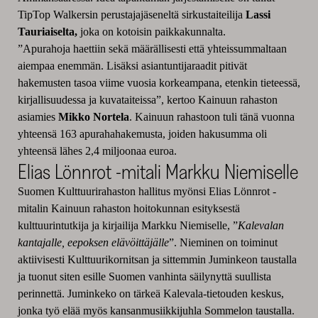
TipTop Walkersin perustajajäseneltä sirkustaiteilija
Lassi
Tauriaiselta,
joka on kotoisin paikkakunnalta.
”Apurahoja haettiin sekä määrällisesti että yhteissummaltaan
aiempaa enemmän. Lisäksi asiantuntijaraadit pitivät
hakemusten tasoa viime vuosia korkeampana, etenkin tieteessä,
kirjallisuudessa ja kuvataiteissa”, kertoo Kainuun rahaston
asiamies
Mikko Nortela
. Kainuun rahastoon tuli tänä vuonna
yhteensä 163 apurahahakemusta, joiden hakusumma oli
yhteensä lähes 2,4 miljoonaa euroa.
Elias Lönnrot -mitali Markku Niemiselle
Suomen Kulttuurirahaston hallitus myönsi Elias Lönnrot -
mitalin Kainuun rahaston hoitokunnan esityksestä
kulttuurintutkija ja kirjailija Markku Niemiselle, ”
Kalevalan
kantajalle, eepoksen elävöittäjälle
”. Nieminen on toiminut
aktiivisesti Kulttuurikornitsan ja sittemmin Juminkeon taustalla
ja tuonut siten esille Suomen vanhinta säilynyttä suullista
perinnettä. Juminkeko on tärkeä Kalevala-tietouden keskus,
jonka työ elää myös kansanmusiikkijuhla Sommelon taustalla.