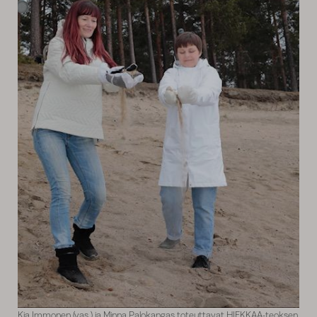
Kia Immonen (vas.) ja Minna Palokangas toteuttavat HIEKKAA-teoksen,