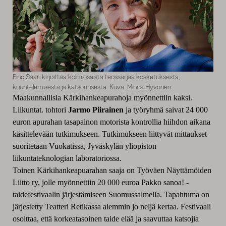
Eino Saari kirjoittaa kolmiosaista teossarjaa kosketuksesta,
kuuntelemisesta ja katsomisesta. Kuva: Minna Hyvönen
Maakunnallisia Kärkihankeapurahoja myönnettiin kaksi.
Liikuntat. tohtori
Jarmo Piirainen
ja työryhmä saivat 24 000
euron apurahan tasapainon motorista kontrollia hiihdon aikana
käsittelevään tutkimukseen. Tutkimukseen liittyvät mittaukset
suoritetaan Vuokatissa, Jyväskylän yliopiston
liikuntateknologian laboratoriossa.
Toinen Kärkihankeapuarahan saaja on Työväen Näyttämöiden
Liitto ry, jolle myönnettiin 20 000 euroa Pakko sanoa! -
taidefestivaalin järjestämiseen Suomussalmella. Tapahtuma on
järjestetty Teatteri Retikassa aiemmin jo neljä kertaa. Festivaali
osoittaa, että korkeatasoinen taide elää ja saavuttaa katsojia