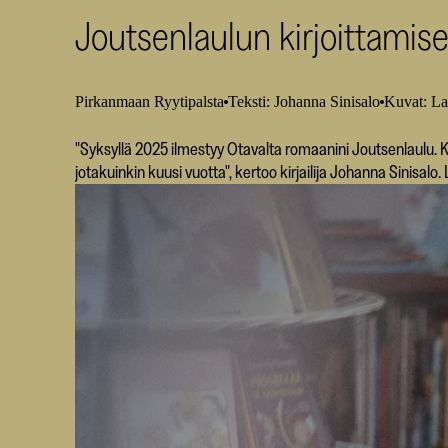
Joutsenlaulun kirjoittamis
Pirkanmaan Ryytipalsta
Teksti: Johanna Sinisalo
Kuvat: L
"Syksyllä 2025 ilmestyy Otavalta romaanini Joutsenlaulu. K
jotakuinkin kuusi vuotta", kertoo kirjailija Johanna Sinisalo. 