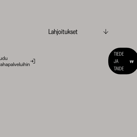
Lahjoitukset
TIEDE
audu
JA
ahapalveluihin
TAIDE