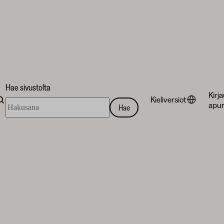
Hae sivustolta
Kirj
Kieliversiot
Hae
apur
Hae
sivustolta