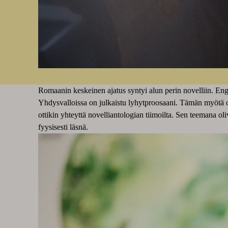
Romaanin keskeinen ajatus syntyi alun perin novelliin. Engla
Yhdysvalloissa on julkaistu lyhytproosaani. Tämän myötä ol
ottikin yhteyttä novelliantologian tiimoilta. Sen teemana oli
fyysisesti läsnä.