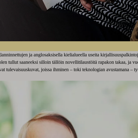
nninnettujen ja anglosaksisella kielialueella useita kirjallisuuspalkinto
en tullut saaneeksi silloin tällöin novellitilaustöitä rapakon takaa, j
vat tulevaisuuskuvat, joissa ihminen – toki teknologian avustamana – työsk