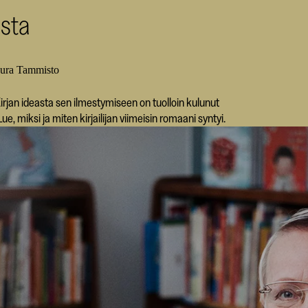
esta
aura Tammisto
irjan ideasta sen ilmestymiseen on tuolloin kulunut
Lue, miksi ja miten kirjailijan viimeisin romaani syntyi.