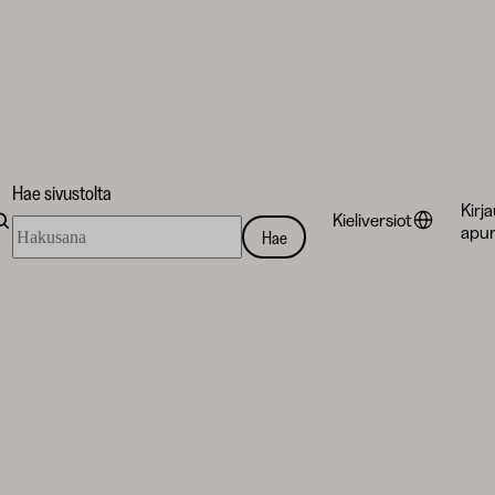
Hae sivustolta
Kirj
Kieliversiot
Hae
apur
Hae
sivustolta