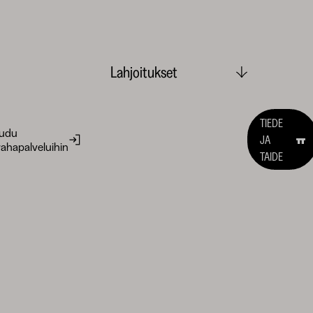
Lahjoitukset
TIEDE
audu
JA
ahapalveluihin
TAIDE