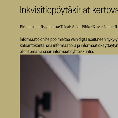
Inkvisitiopöytäkirjat kerto
Pirkanmaan Ryytipalsta
Teksti: Saku Pihko
Kuva: Jonne Re
Informaatio on helppo mieltää vain digitalisoituneen nyky-y
katsantokanta, sillä informaatiolla ja informaatiokäyttäyty
olleet omanlaisiaan informaatioyhteiskuntia.