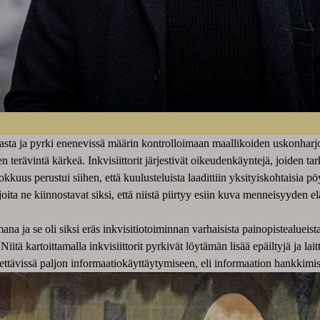
nnasta ja pyrki enenevissä määrin kontrolloimaan maallikoiden uskonharj
n terävintä kärkeä. Inkvisiittorit järjestivät oikeudenkäyntejä, joiden ta
hokkuus perustui siihen, että kuulusteluista laadittiin yksityiskohtaisia 
oita ne kiinnostavat siksi, että niistä piirtyy esiin kuva menneisyyden e
ja se oli siksi eräs inkvisitiotoiminnan varhaisista painopistealueista.
itä kartoittamalla inkvisiittorit pyrkivät löytämän lisää epäiltyjä ja l
öydettävissä paljon informaatiokäyttäytymiseen, eli informaation hankkimis