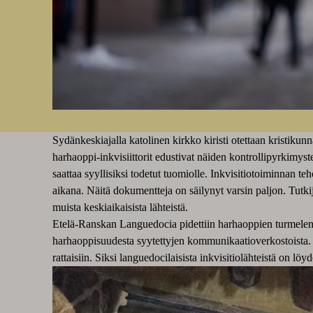
Sydänkeskiajalla katolinen kirkko kiristi otettaan kristiku
harhaoppi-inkvisiittorit edustivat näiden kontrollipyrkimyste
saattaa syyllisiksi todetut tuomiolle. Inkvisitiotoiminnan te
aikana. Näitä dokumentteja on säilynyt varsin paljon. Tutkij
muista keskiaikaisista lähteistä.
Etelä-Ranskan Languedocia pidettiin harhaoppien turmelemana 
harhaoppisuudesta syytettyjen kommunikaatioverkostoista. Ni
rattaisiin. Siksi languedocilaisista inkvisitiolähteistä on l