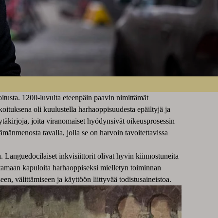
oitusta. 1200-luvulta eteenpäin paavin nimittämät
rkoituksena oli kuulustella harhaoppisuudesta epäiltyjä ja
pöytäkirjoja, joita viranomaiset hyödynsivät oikeusprosessin
lämänmenosta tavalla, jolla se on harvoin tavoitettavissa
 Languedocilaiset inkvisiittorit olivat hyvin kiinnostuneita
aittamaan kapuloita harhaoppiseksi mielletyn toiminnan
een, välittämiseen ja käyttöön liittyvää todistusaineistoa.