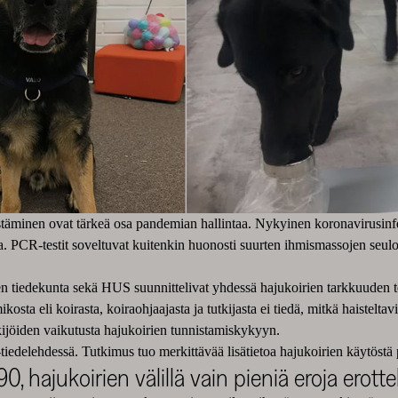
stäminen ovat tärkeä osa pandemian hallintaa. Nykyinen koronavirusinfe
ista. PCR-testit soveltuvat kuitenkin huonosti suurten ihmismassojen se
linen tiedekunta sekä HUS suunnittelivat yhdessä hajukoirien tarkkuuden
sta eli koirasta, koiraohjaajasta ja tutkijasta ei tiedä, mitkä haisteltav
ekijöiden vaikutusta hajukoirien tunnistamiskykyyn.
tiedelehdessä. Tutkimus tuo merkittävää lisätietoa hajukoirien käytöst
0, hajukoirien välillä vain pieniä eroja erott