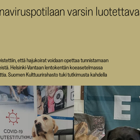
naviruspotilaan varsin luotettava
istettiin, että hajukoirat voidaan opettaa tunnistamaan
teistä. Helsinki-Vantaan lentokentän koeasetelmassa
nttia. Suomen Kulttuurirahasto tuki tutkimusta kahdella