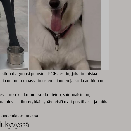
ktion diagnoosi perustuu PCR-testiin, joka tunnistaa
ulontaan muun muassa tulosten hitauden ja korkean hinnan
 testaamiseksi kolmoissokkoutetun, satunnaistetun,
ina olevista ihopyyhkäisynäytteistä ovat positiivisia ja mitkä
ä pandemiatorjunnassa.
elukyvyssä