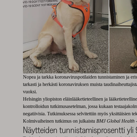
Nopea ja tarkka koronaviruspotilaiden tunnistaminen ja eri
tarkasti ja herkästi koronaviruksen muista taudinaiheuttaj
vuoksi.
Helsingin yliopiston eläinlääketieteellinen ja lääketieteel
kontrolloidun tutkimusasetelman, jossa kukaan testaajakolmiko
negatiivisia. Tutkimuksessa selvitettiin myös yksittäisien t
Kolmivaiheinen tutkimus on julkaistu
BMJ Global Health
-
Näytteiden tunnistamisprosentti yli 9