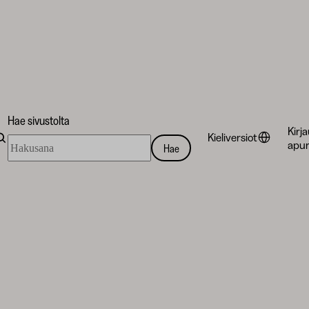
Hae sivustolta
Kirj
Kieliversiot
Hae
apur
Hae
sivustolta