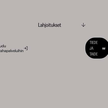
Lahjoitukset
TIEDE
audu
JA
ahapalveluihin
TAIDE