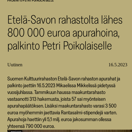
PALKINTO PETRI POIKOLAISELLE
SKR
Etelä-Savon rahastolta lähes
800 000 euroa apurahoina,
palkinto Petri Poikolaiselle
Uutinen
16.5.2023
Suomen Kulttuurirahaston Etelä-Savon rahaston apurahat ja
palkinto jaettiin 16.5.2023 Mikaelissa Mikkelissä pidetyssä
vuosijuhlassa. Tammikuun haussa maakuntarahasto
vastaanotti 313 hakemusta, joista 57 sai myönteisen
apurahapäätöksen. Lisäksi maakuntarahasto varasi 3 500
euroa myöhemmin jaettavia Rantasalmi-stipendejä varten.
Apurahoja haettiin yli 5,1 milj. euroa jakosumman ollessa
yhteensä 790 000 euroa.