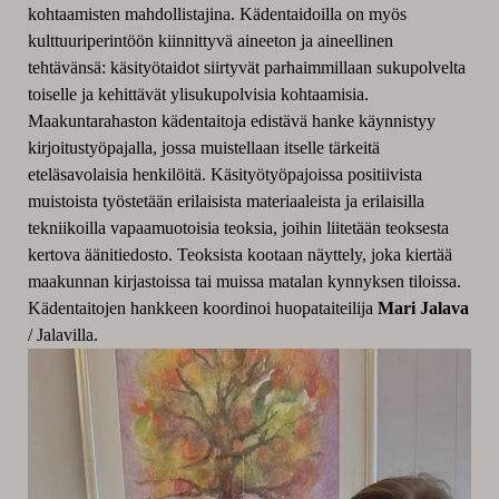
kohtaamisten mahdollistajina. Kädentaidoilla on myös
kulttuuriperintöön kiinnittyvä aineeton ja aineellinen
tehtävänsä: käsityötaidot siirtyvät parhaimmillaan sukupolvelta
toiselle ja kehittävät ylisukupolvisia kohtaamisia.
Maakuntarahaston kädentaitoja edistävä hanke käynnistyy
kirjoitustyöpajalla, jossa muistellaan itselle tärkeitä
eteläsavolaisia henkilöitä. Käsityötyöpajoissa positiivista
muistoista työstetään erilaisista materiaaleista ja erilaisilla
tekniikoilla vapaamuotoisia teoksia, joihin liitetään teoksesta
kertova äänitiedosto. Teoksista kootaan näyttely, joka kiertää
maakunnan kirjastoissa tai muissa matalan kynnyksen tiloissa.
Kädentaitojen hankkeen koordinoi huopataiteilija
Mari Jalava
/ Jalavilla.