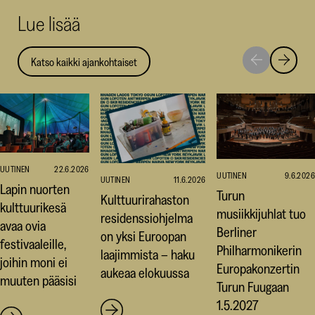
uuteen
uuteen
uut
Lue lisää
ikkunaan)
ikkunaa
ikk
Katso kaikki ajankohtaiset
Siirry
Siirry
seuraavaan
edellise
nostoon
nostoo
UUTINEN
22.6.2026
UUTINEN
9.6.2026
UUTINEN
11.6.2026
Lapin nuorten
Turun
Kulttuurirahaston
kulttuurikesä
musiikkijuhlat tuo
residenssiohjelma
avaa ovia
Berliner
on yksi Euroopan
festivaaleille,
Philharmonikerin
laajimmista – haku
joihin moni ei
Europakonzertin
aukeaa elokuussa
muuten pääsisi
Turun Fuugaan
1.5.2027