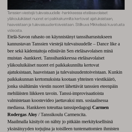
Tanssien viestejä tulevaisuudelle -hankkeessa eteläsavolaiset
yläkouluikäiset nuoret eri paikkakunnilta kertovat ajatuksistaan,
haaveistaan ja tulevaisuudentoiveistaan. Stillkuva Mikkelissä kuvatusta
videosta.
Etelä-Savon rahasto on käynnistänyt tanssiharrastukseen
kannustavan Tanssien viestejä tulevaisuudelle – Dance like a
bee sekä kädentaitoja edistävän Sen eteläsavolaisen minä
muistan -hankkeet. Tanssihankkeessa
eteläsavolaiset
yläkouluikäiset nuoret eri paikkakunnilta kertovat
ajatuksistaan, haaveistaan ja tulevaisuudentoiveistaan. Kunkin
paikkakunnan kertomuksista kootaan yhteinen viestikäärö,
jonka sisältämän viestin nuoret lähettävät tanssien eteenpäin
mehiläisten liikkeen tavoin. Tanssi-improvisaatioista
valmistetaan koostevideo jaettavaksi mm. sosiaalisessa
mediassa. Hankkeen toteuttaa tanssipedagogi
Carmen
Rodergas
Aloy
/ Tanssikoulu Carmencita.
Maailmalla käsityöt on nähty jo pitkään merkityksellisinä
yksinäisyyden torjujina ja toisilleen tuntemattomien ihmisten