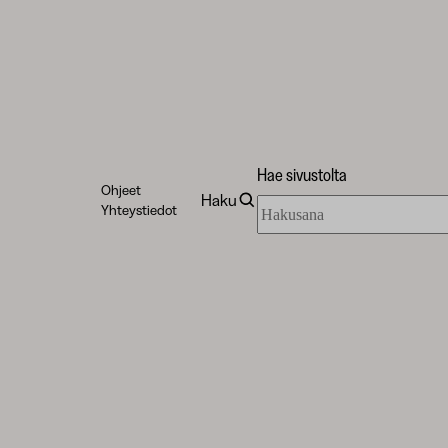
Hae sivustolta
Ohjeet
Haku
Hae
Yhteystiedot
sivustolta