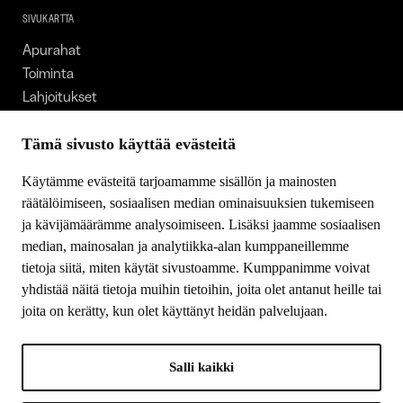
SIVUKARTTA
Apurahat
Toiminta
Lahjoitukset
Tietoa meistä
Ajankohtaista
Tämä sivusto käyttää evästeitä
Tiede & Taide
Käytämme evästeitä tarjoamamme sisällön ja mainosten
Yhteystiedot
räätälöimiseen, sosiaalisen median ominaisuuksien tukemiseen
ja kävijämäärämme analysoimiseen. Lisäksi jaamme sosiaalisen
median, mainosalan ja analytiikka-alan kumppaneillemme
SEURAA MEITÄ
tietoja siitä, miten käytät sivustoamme. Kumppanimme voivat
Facebook
yhdistää näitä tietoja muihin tietoihin, joita olet antanut heille tai
Instagram
joita on kerätty, kun olet käyttänyt heidän palvelujaan.
Youtube
LinkedIn
Salli kaikki