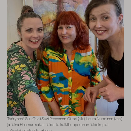
Työryhmä SuLaTa eli Suvi Pennonen-Oikari (oik.), Laura Nurminen (vas.)
ja Taina Huoman saivat Taidetta kaikille -apurahan Taidekuplat-
työpajojen toteuttamiseen.