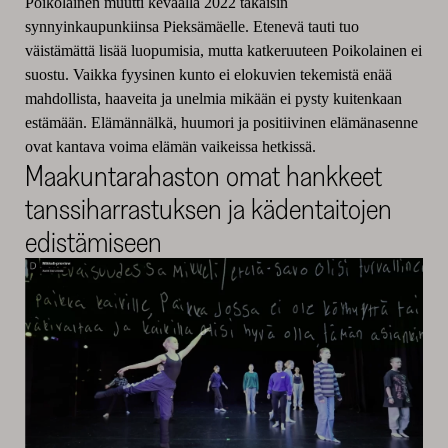
Poikolainen muutti keväällä 2022 takaisin
synnyinkaupunkiinsa Pieksämäelle. Etenevä tauti tuo
väistämättä lisää luopumisia, mutta katkeruuteen Poikolainen ei
suostu. Vaikka fyysinen kunto ei elokuvien tekemistä enää
mahdollista, haaveita ja unelmia mikään ei pysty kuitenkaan
estämään. Elämännälkä, huumori ja positiivinen elämänasenne
ovat kantava voima elämän vaikeissa hetkissä.
Maakuntarahaston omat hankkeet
tanssiharrastuksen ja kädentaitojen
edistämiseen