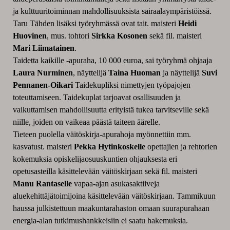
ja kulttuuritoiminnan mahdollisuuksista sairaalaympäristöissä.
Taru Tähden lisäksi työryhmässä ovat tait. maisteri
Heidi
Huovinen
, mus. tohtori
Sirkka Kosonen
sekä fil. maisteri
Mari Liimatainen
.
Taidetta kaikille -apuraha, 10 000 euroa, sai työryhmä ohjaaja
Laura Nurminen
, näyttelijä
Taina Huoman
ja näyttelijä
Suvi
Pennanen-Oikari
Taidekupliksi nimettyjen työpajojen
toteuttamiseen. Taidekuplat tarjoavat osallisuuden ja
vaikuttamisen mahdollisuutta erityistä tukea tarvitseville sekä
niille, joiden on vaikeaa päästä taiteen äärelle.
Tieteen puolella väitöskirja-apurahoja myönnettiin mm.
kasvatust. maisteri
Pekka Hytinkoskelle
opettajien ja rehtorien
kokemuksia opiskelijaosuuskuntien ohjauksesta eri
opetusasteilla käsittelevään väitöskirjaan sekä fil. maisteri
Manu Rantaselle
vapaa-ajan asukasaktiiveja
aluekehittäjätoimijoina käsittelevään väitöskirjaan. Tammikuun
haussa julkistettuun maakuntarahaston omaan suurapurahaan
energia-alan tutkimushankkeisiin ei saatu hakemuksia.