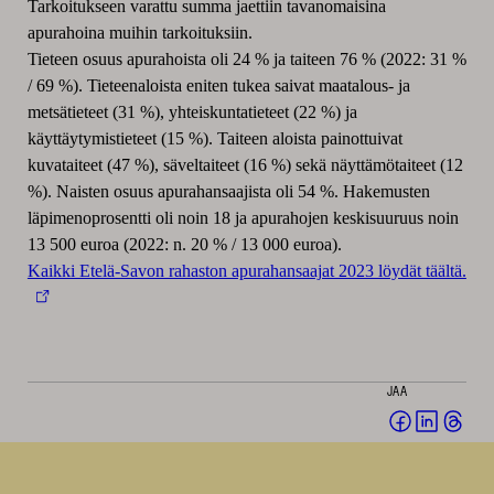
Tarkoitukseen varattu summa jaettiin tavanomaisina
apurahoina muihin tarkoituksiin.
Tieteen osuus apurahoista oli 24 % ja taiteen 76 % (2022: 31 %
/ 69 %). Tieteenaloista eniten tukea saivat maatalous- ja
metsätieteet (31 %), yhteiskuntatieteet (22 %) ja
käyttäytymistieteet (15 %). Taiteen aloista painottuivat
kuvataiteet (47 %), säveltaiteet (16 %) sekä näyttämötaiteet (12
%). Naisten osuus apurahansaajista oli 54 %. Hakemusten
läpimenoprosentti oli noin 18 ja apurahojen keskisuuruus noin
13 500 euroa (2022: n. 20 % / 13 000 euroa).
Kaikki Etelä-Savon rahaston apurahansaajat 2023 löydät täältä.
JAA
Jaa
Jaa
Jaa
Facebookis
LinkedI
Thr
(avautuu
(avautu
(av