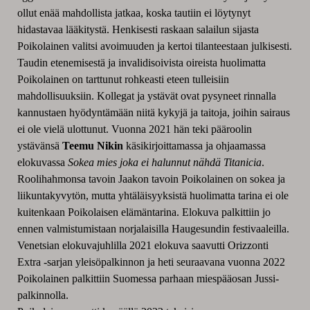
ollut enää mahdollista jatkaa, koska tautiin ei löytynyt
hidastavaa lääkitystä. Henkisesti raskaan salailun sijasta
Poikolainen valitsi avoimuuden ja kertoi tilanteestaan julkisesti.
Taudin etenemisestä ja invalidisoivista oireista huolimatta
Poikolainen on tarttunut rohkeasti eteen tulleisiin
mahdollisuuksiin. Kollegat ja ystävät ovat pysyneet rinnalla
kannustaen hyödyntämään niitä kykyjä ja taitoja, joihin sairaus
ei ole vielä ulottunut. Vuonna 2021 hän teki pääroolin
ystävänsä
Teemu Nikin
käsikirjoittamassa ja ohjaamassa
elokuvassa
Sokea mies joka ei halunnut nähdä Titanicia
.
Roolihahmonsa tavoin Jaakon tavoin Poikolainen on sokea ja
liikuntakyvytön, mutta yhtäläisyyksistä huolimatta tarina ei ole
kuitenkaan Poikolaisen elämäntarina. Elokuva palkittiin jo
ennen valmistumistaan norjalaisilla Haugesundin festivaaleilla.
Venetsian elokuvajuhlilla 2021 elokuva saavutti Orizzonti
Extra -sarjan yleisöpalkinnon ja heti seuraavana vuonna 2022
Poikolainen palkittiin Suomessa parhaan miespääosan Jussi-
palkinnolla.