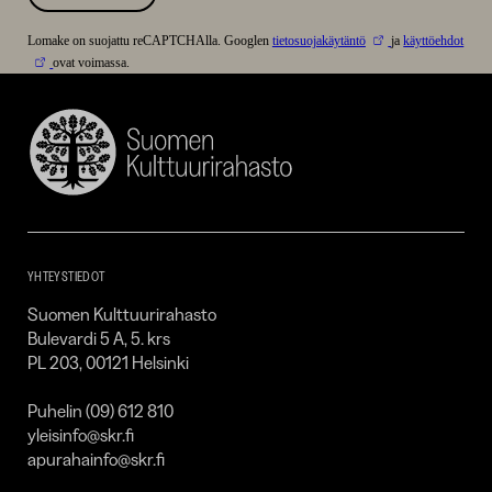
Lomake on suojattu reCAPTCHAlla. Googlen
tietosuojakäytäntö
ja
käyttöehdot
ovat voimassa.
Suomen
Kulttuurirahasto
–
SKR
YHTEYSTIEDOT
Suomen Kulttuurirahasto
Bulevardi 5 A, 5. krs
PL 203, 00121 Helsinki
Puhelin (09) 612 810
yleisinfo@skr.fi
apurahainfo@skr.fi