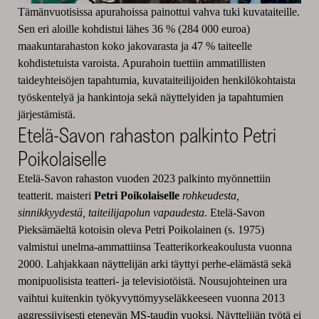
Tämänvuotisissa apurahoissa painottui vahva tuki kuvataiteille.
Sen eri aloille kohdistui lähes 36 % (284 000 euroa)
maakuntarahaston koko jakovarasta ja 47 % taiteelle
kohdistetuista varoista. Apurahoin tuettiin ammatillisten
taideyhteisöjen tapahtumia, kuvataiteilijoiden henkilökohtaista
työskentelyä ja hankintoja sekä näyttelyiden ja tapahtumien
järjestämistä.
Etelä-Savon rahaston palkinto Petri
Poikolaiselle
Etelä-Savon rahaston vuoden 2023 palkinto myönnettiin
teatterit. maisteri
Petri Poikolaiselle
rohkeudesta,
sinnikkyydestä, taiteilijapolun vapaudesta
. Etelä-Savon
Pieksämäeltä kotoisin oleva Petri Poikolainen (s. 1975)
valmistui unelma-ammattiinsa Teatterikorkeakoulusta vuonna
2000. Lahjakkaan näyttelijän arki täyttyi perhe-elämästä sekä
monipuolisista teatteri- ja televisiotöistä. Nousujohteinen ura
vaihtui kuitenkin työkyvyttömyyseläkkeeseen vuonna 2013
aggressiivisesti etenevän MS-taudin vuoksi. Näyttelijän työtä ei