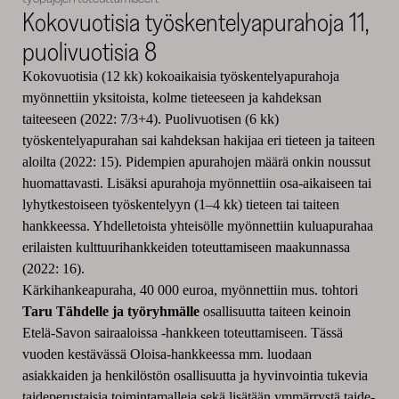
Kokovuotisia työskentelyapurahoja 11,
puolivuotisia 8
Kokovuotisia (12 kk) kokoaikaisia työskentelyapurahoja
myönnettiin yksitoista, kolme tieteeseen ja kahdeksan
taiteeseen (2022: 7/3+4). Puolivuotisen (6 kk)
työskentelyapurahan sai kahdeksan hakijaa eri tieteen ja taiteen
aloilta (2022: 15). Pidempien apurahojen määrä onkin noussut
huomattavasti. Lisäksi apurahoja myönnettiin osa-aikaiseen tai
lyhytkestoiseen työskentelyyn (1–4 kk) tieteen tai taiteen
hankkeessa. Yhdelletoista yhteisölle myönnettiin kuluapurahaa
erilaisten kulttuurihankkeiden toteuttamiseen maakunnassa
(2022: 16).
Kärkihankeapuraha, 40 000 euroa, myönnettiin mus. tohtori
Taru Tähdelle ja työryhmälle
osallisuutta taiteen keinoin
Etelä-Savon sairaaloissa -hankkeen toteuttamiseen. Tässä
vuoden kestävässä Oloisa-hankkeessa mm. luodaan
asiakkaiden ja henkilöstön osallisuutta ja hyvinvointia tukevia
taideperustaisia toimintamalleja sekä lisätään ymmärrystä taide-