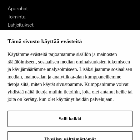
Apurahat
Toiminta
Lahjoitukset
Tietoa meistä
Ajankohtaista
Tämä sivusto käyttää evästeitä
Tiede & Taide
Käytämme evästeitä tarjoamamme sisällön ja mainosten
Yhteystiedot
räätälöimiseen, sosiaalisen median ominaisuuksien tukemiseen
ja kävijämäärämme analysoimiseen. Lisäksi jaamme sosiaalisen
median, mainosalan ja analytiikka-alan kumppaneillemme
SEURAA MEITÄ
tietoja siitä, miten käytät sivustoamme. Kumppanimme voivat
Facebook
yhdistää näitä tietoja muihin tietoihin, joita olet antanut heille tai
Instagram
joita on kerätty, kun olet käyttänyt heidän palvelujaan.
Youtube
LinkedIn
Salli kaikki
INFO
Hyväksy välttämättömät