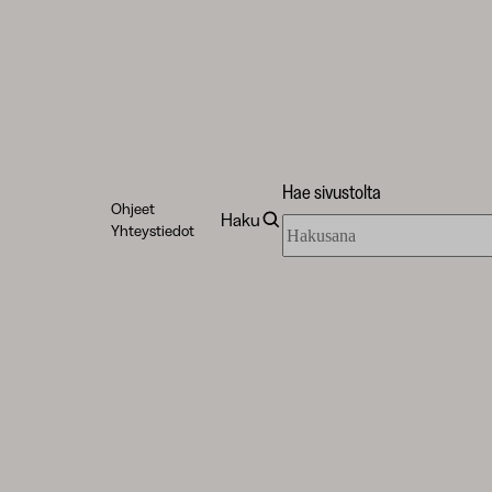
Hae sivustolta
Ohjeet
Haku
Hae
Yhteystiedot
sivustolta