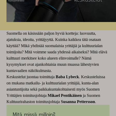
Suomella on käsissään paljon hyviä kortteja: luovuutta,
ajatuksia, ideoita, yrittäjyyttä. Kuinka kaikkea tätä osataan
käyttää? Mikä yhdistää suomalaisia yrittäjiä ja kulttuurialan
toimijoita? Mitä voimme saada yhdessä aikaiseksi? Mitä elävä
kulttuuri merkitsee koko alueen elinvoimalle? Nämä
kysymykset ovat ajankohtaisia muun muassa lähestyvien
kuntavaalien näkökulmasta.
Keskustelut juontaa toimittaja
Baba Lybeck
. Keskusteluissa
on mukana matkailu- ja kulttuurialan yrittäjiä, kunta-alan
asiantuntijoita sekä paikkakuntakohtaisesti myös Suomen
Yrittäjien toimitusjohtaja
Mikael Pentikäinen
ja Suomen
Kulttuurirahaston toimitusjohtaja
Susanna Pettersson
.
Mitä, missä, milloin?