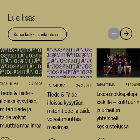
(avautuu
(avautu
(av
uuteen
uuteen
uut
Lue lisää
ikkunaan)
ikkunaa
ikk
Katso kaikki ajankohtaiset
Siirry
Siirry
seuraavaan
edellise
nostoon
nostoo
TAPAHTUMA
2.4.2026
TAPAHTUMA
5.12.2025
TAPAHTUMA
24.2.2026
Tiede & Taide -
Lisää mokkapaloja
Tiede & Taide -
illoissa kysytään,
kaikille – kulttuurin
illoissa kysytään,
miten tiede ja
ja urheilun
miten tiede ja taide
taide voivat
yhteispeli
voivat muuttaa
muuttaa maailmaa
keskustelussa
maailmaa