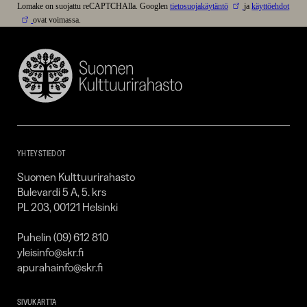
Lomake on suojattu reCAPTCHAlla. Googlen
tietosuojakäytäntö
ja
käyttöehdot
ovat voimassa.
Suomen
Kulttuurirahasto
–
SKR
YHTEYSTIEDOT
Suomen Kulttuurirahasto
Bulevardi 5 A, 5. krs
PL 203, 00121 Helsinki
Puhelin (09) 612 810
yleisinfo@skr.fi
apurahainfo@skr.fi
SIVUKARTTA