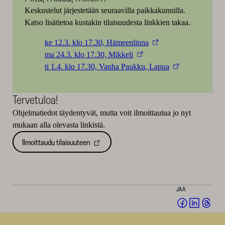
Keskustelut järjestetään seuraavilla paikkakunnilla.
Katso lisätietoa kustakin tilaisuudesta linkkien takaa.
ke 12.3. klo 17.30, Hämeenlinna
ma 24.3. klo 17.30, Mikkeli
ti 1.4. klo 17.30, Vanha Paukku, Lapua
Tervetuloa!
Ohjelmatiedot täydentyvät, mutta voit ilmoittautua jo nyt
mukaan alla olevasta linkistä.
Ilmoittaudu tilaisuuteen
JAA
Jaa
Jaa
Jaa
Facebookis
LinkedI
Thr