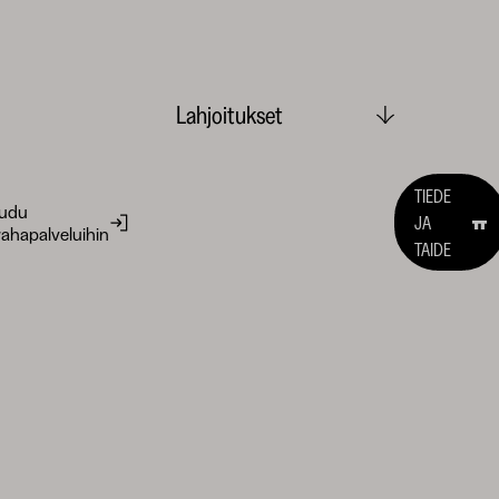
Lahjoitukset
TIEDE
audu
JA
ahapalveluihin
TAIDE