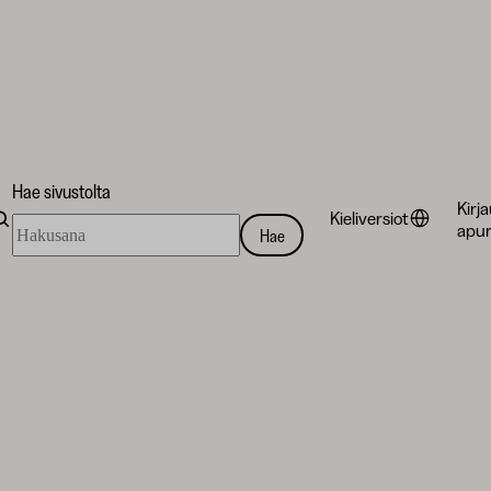
Hae sivustolta
Kirj
Kieliversiot
Hae
apur
Hae
sivustolta