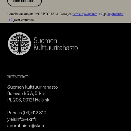
Tilaa uutiskirje
Lomake on suojattu reCAPTCHAlla. Googlen
tietosuojakäytäntö
ja
käyttöehdot
ovat voimassa.
Suomen
Kulttuurirahasto
–
SKR
YHTEYSTIEDOT
Suomen Kulttuurirahasto
Bulevardi 5 A, 5. krs
PL 203, 00121 Helsinki
Puhelin (09) 612 810
yleisinfo@skr.fi
apurahainfo@skr.fi