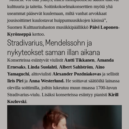
kulttuuria ja taiteita. Soitinkokoelmakonserttien myötä yhä
useammat pääsevät kuulemaan, miltä vanhat arvokkaat
jousisoittimet kuulostavat huippumuusikkojen käsissä”,
Suomen Kulttuurirahaston musiikkipäällikkö
Päivi Loponen-
Kyrönseppä
kertoo.
Stradivarius, Mendelssohn ja
nykyteokset saman illan aikana
Konserteissa esiintyvät viulistit
Antti Tikkanen
,
Amanda
Ernesaks
,
Linda Suolahti
,
Albert Sahlström
,
Aino
Yamaguchi
, alttoviulisti
Alexander Pozdniakovas
ja sellistit
Iiris Piri
ja
Anna Westerlund.
He soittavat säätiöiltä lainassa
olevilla soittimilla, joihin lukeutuu muun muassa 1700-luvun
Stradivarius-viulu. Lisäksi konserteissa esiintyy pianisti
Kirill
Kozlovski
.