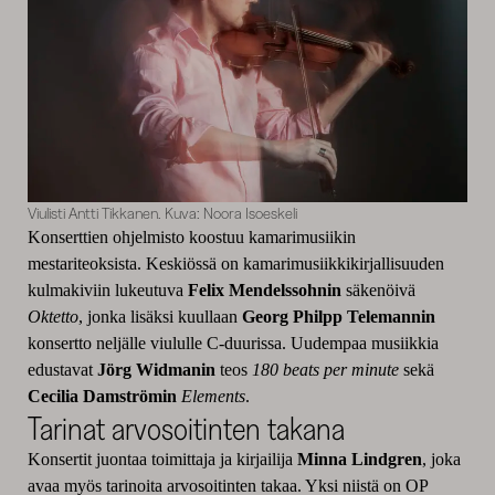
Viulisti Antti Tikkanen. Kuva: Noora Isoeskeli
Konserttien ohjelmisto koostuu kamarimusiikin
mestariteoksista. Keskiössä on kamarimusiikkikirjallisuuden
kulmakiviin lukeutuva
Felix Mendelssohnin
säkenöivä
Oktetto
, jonka lisäksi kuullaan
Georg Philpp Telemannin
konsertto neljälle viululle C-duurissa. Uudempaa musiikkia
edustavat
Jörg Widmanin
teos
180 beats per minute
sekä
Cecilia Damströmin
Elements
.
Tarinat arvosoitinten takana
Konsertit juontaa toimittaja ja kirjailija
Minna Lindgren
, joka
avaa myös tarinoita arvosoitinten takaa. Yksi niistä on OP