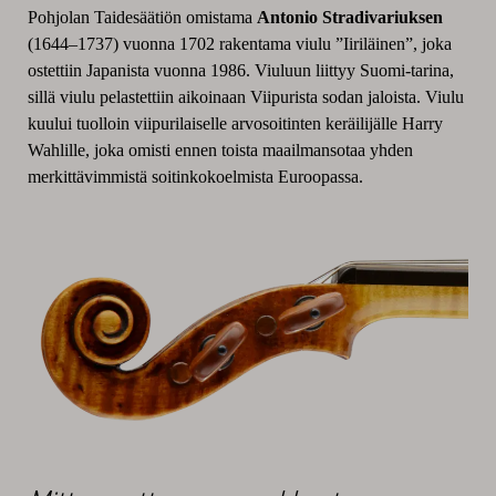
Pohjolan Taidesäätiön omistama
Antonio Stradivariuksen
(1644–1737) vuonna 1702 rakentama viulu ”Iiriläinen”, joka
ostettiin Japanista vuonna 1986. Viuluun liittyy Suomi-tarina,
sillä viulu pelastettiin aikoinaan Viipurista sodan jaloista. Viulu
kuului tuolloin viipurilaiselle arvosoitinten keräilijälle Harry
Wahlille, joka omisti ennen toista maailmansotaa yhden
merkittävimmistä soitinkokoelmista Euroopassa.