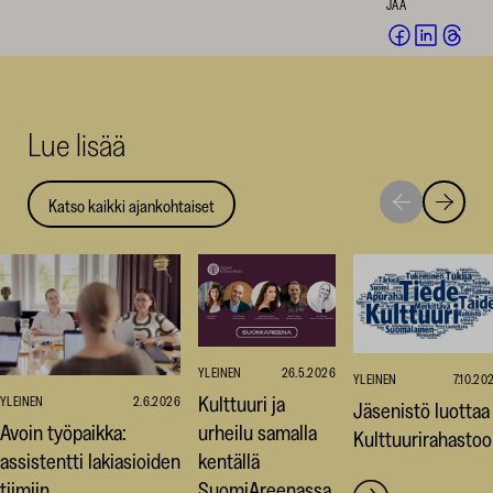
JAA
Jaa
Jaa
Jaa
Facebookis
LinkedI
Thr
(avautuu
(avautu
(av
uuteen
uuteen
uut
Lue lisää
ikkunaan)
ikkunaa
ikk
Katso kaikki ajankohtaiset
Siirry
Siirry
seuraavaan
edellise
nostoon
nostoo
YLEINEN
26.5.2026
YLEINEN
7.10.20
Kulttuuri ja
YLEINEN
2.6.2026
Jäsenistö luottaa
Avoin työpaikka:
urheilu samalla
Kulttuurirahasto
assistentti lakiasioiden
kentällä
tiimiin
SuomiAreenassa