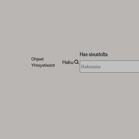
Hae sivustolta
Ohjeet
Haku
Hae
Yhteystiedot
sivustolta