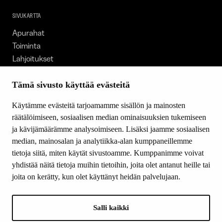
SIVUKARTTA
Apurahat
Toiminta
Lahjoitukset
Tietoa meistä
Ajankohtaista
Tämä sivusto käyttää evästeitä
Tiede & Taide
Käytämme evästeitä tarjoamamme sisällön ja mainosten
Yhteystiedot
räätälöimiseen, sosiaalisen median ominaisuuksien tukemiseen
ja kävijämäärämme analysoimiseen. Lisäksi jaamme sosiaalisen
median, mainosalan ja analytiikka-alan kumppaneillemme
SEURAA MEITÄ
tietoja siitä, miten käytät sivustoamme. Kumppanimme voivat
Facebook
yhdistää näitä tietoja muihin tietoihin, joita olet antanut heille tai
Instagram
joita on kerätty, kun olet käyttänyt heidän palvelujaan.
Youtube
LinkedIn
Salli kaikki