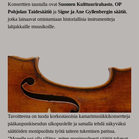
Konserttien taustalla ovat
Suomen Kulttuurirahasto
,
OP
Pohjolan Taidesäätiö
ja
Signe ja Ane Gyllenbergin säätiö
,
jotka lainaavat omistamiaan historiallisia instrumentteja
lahjakkaille muusikoille.
Tavoitteena on tuoda korkeatasoisia kamarimusiikkikonsertteja
pääkaupunkiseudun ulkopuolelle ja samalla tehdä näkyväksi
säätiöiden monipuolista työtä taiteen tukemisen parissa.
”Monelle voi olla yllätys, miten monipuolisesti säätiöt tukevat