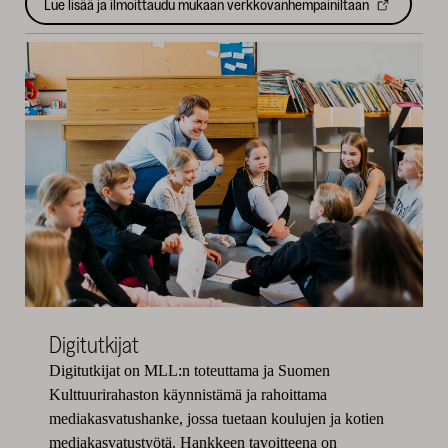
Lue lisää ja ilmoittaudu mukaan verkkovanhempainiltaan
Digitutkijat
Digitutkijat on MLL:n toteuttama ja Suomen
Kulttuurirahaston käynnistämä ja rahoittama
mediakasvatushanke, jossa tuetaan koulujen ja kotien
mediakasvatustyötä. Hankkeen tavoitteena on