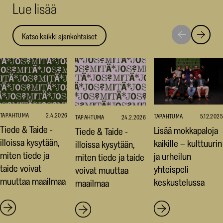
Lue lisää
ikkunaan)
ikkunaa
ikk
Katso kaikki ajankohtaiset
Siirry
Siirry
seuraavaan
edellise
nostoon
nostoo
TAPAHTUMA
2.4.2026
TAPAHTUMA
5.12.2025
TAPAHTUMA
24.2.2026
Tiede & Taide -
Lisää mokkapaloja
Tiede & Taide -
illoissa kysytään,
kaikille – kulttuurin
illoissa kysytään,
miten tiede ja
ja urheilun
miten tiede ja taide
taide voivat
yhteispeli
voivat muuttaa
muuttaa maailmaa
keskustelussa
maailmaa