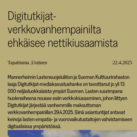
SKR
Digitutkijat-
verkkovanhempainilta
ehkäisee nettikiusaamista
Tapahtuma
Uutinen
22.4.2025
Mannerheimin Lastensuojeluliiton ja Suomen Kulttuurirahaston
laaja Digitutkijat-mediakasvatushanke on tavoittanut jo yli 13
000 neljäsluokkalaista ympäri Suomen. Lasten suurimpana
huolenaiheena nousee esiin verkkokiusaaminen, johon liittyen
Digitutkijat järjestää vanhemmille maksuttoman
verkkovanhempainillan 29.4.2025. Siinä asiantuntijat antavat
keinoja lasten empatia- ja vuorovaikutustaitojen vahvistamiseen
digitaalisissa ympäristöissä.