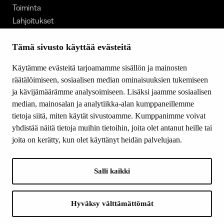
Toiminta
Lahjoitukset
Tietoa meistä
Ajankohtaista
Tämä sivusto käyttää evästeitä
Tiede & Taide
Käytämme evästeitä tarjoamamme sisällön ja mainosten
Yhteystiedot
räätälöimiseen, sosiaalisen median ominaisuuksien tukemiseen
ja kävijämäärämme analysoimiseen. Lisäksi jaamme sosiaalisen
median, mainosalan ja analytiikka-alan kumppaneillemme
SEURAA MEITÄ
tietoja siitä, miten käytät sivustoamme. Kumppanimme voivat
Facebook
yhdistää näitä tietoja muihin tietoihin, joita olet antanut heille tai
Instagram
joita on kerätty, kun olet käyttänyt heidän palvelujaan.
Youtube
LinkedIn
Salli kaikki
INFO
Hyväksy välttämättömät
Suomen Kulttuurirahasto: