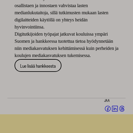
osallistaen ja innostaen vahvistaa lasten
medianlukutaitoja, sillä tutkimusten mukaan lasten
digilaitteiden käytöllä on yhteys heidän
hyvinvointiinsa.
Digitutkijoiden työpajat jatkuvat kouluissa ympäri
Suomen ja hankkeessa tuotettua tietoa hyödynnetään
niin mediakasvatuksen kehittämisessä kuin perheiden ja
koulujen mediakasvatuksen tukemisessa.
Lue lisää hankkeesta
JAA
Jaa
Jaa
Jaa
Facebookis
LinkedI
Thr
(avautuu
(avautu
(av
uuteen
uuteen
uut