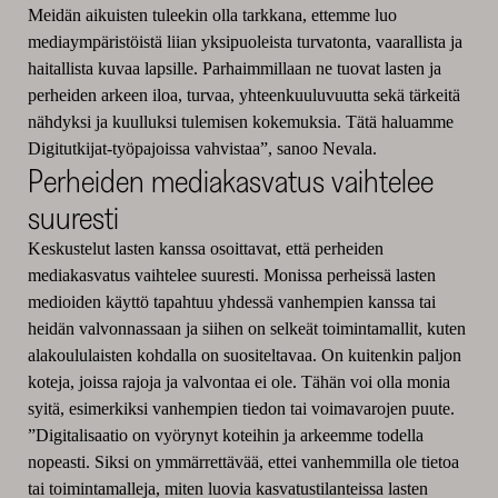
Meidän aikuisten tuleekin olla tarkkana, ettemme luo
mediaympäristöistä liian yksipuoleista turvatonta, vaarallista ja
haitallista kuvaa lapsille. Parhaimmillaan ne tuovat lasten ja
perheiden arkeen iloa, turvaa, yhteenkuuluvuutta sekä tärkeitä
nähdyksi ja kuulluksi tulemisen kokemuksia. Tätä haluamme
Digitutkijat-työpajoissa vahvistaa”, sanoo Nevala.
Perheiden mediakasvatus vaihtelee
suuresti
Keskustelut lasten kanssa osoittavat, että perheiden
mediakasvatus vaihtelee suuresti. Monissa perheissä lasten
medioiden käyttö tapahtuu yhdessä vanhempien kanssa tai
heidän valvonnassaan ja siihen on selkeät toimintamallit, kuten
alakoululaisten kohdalla on suositeltavaa. On kuitenkin paljon
koteja, joissa rajoja ja valvontaa ei ole. Tähän voi olla monia
syitä, esimerkiksi vanhempien tiedon tai voimavarojen puute.
”Digitalisaatio on vyörynyt koteihin ja arkeemme todella
nopeasti. Siksi on ymmärrettävää, ettei vanhemmilla ole tietoa
tai toimintamalleja, miten luovia kasvatustilanteissa lasten