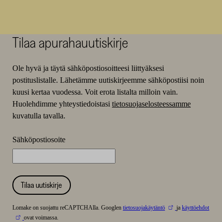
Tilaa apurahauutiskirje
Ole hyvä ja täytä sähköpostiosoitteesi liittyäksesi
postituslistalle. Lähetämme uutiskirjeemme sähköpostiisi noin
kuusi kertaa vuodessa. Voit erota listalta milloin vain.
Huolehdimme yhteystiedoistasi
tietosuojaselosteessamme
kuvatulla tavalla.
Sähköpostiosoite
Tilaa uutiskirje
Lomake on suojattu reCAPTCHAlla. Googlen
tietosuojakäytäntö
ja
käyttöehdot
ovat voimassa.