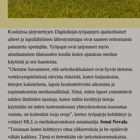
Kouluissa järjestettyjen Digitutkijat-työpajojen ajankohtaiset
aiheet ja lapsilähtöinen lähestymistapa ovat saaneet erinomaista
palautetta opettajilta. Työpajat ovat tarjonneet myös
ainutlaatuisen tilaisuuden kuulla lasten ajatuksia median
käytöstä ja sen haasteista.
”Olemme havainneet, että nelosluokkalaiset ovat hyvin tietoisia
verkkoympäristössä olevista riskeistä, kuten huijauksista,
tietojen kalastelusta, lapsia houkuttelevista aikuisista ja
sopimattomista mediasisällöistä. Siinä, miten lapset ymmärtävät
näiden ilmiöiden taustoja, kuten mihin kerättyjä tietoja
käytetään tai miten tuntemattoman yhteydenottoon kannattaa
vastata, on kuitenkin isoja eroja”, kertoo työpajoja kehittänyt ja
vetänyt MLL:n mediakasvatuksen asiantuntija
Jenni Nevala
.
”Toisinaan lasten kriittisyys ottaa ylikierroksia ja he epäilevät
vähän kaikkea. Tämä ei tietenkään ole tarkoituksenmukaista.