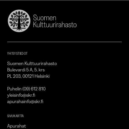
Suomen
Kulttuurirahasto
–
SKR
YHTEYSTIEDOT
Suomen Kulttuurirahasto
Bulevardi 5 A, 5. krs
PL 203, 00121 Helsinki
Puhelin (09) 612 810
yleisinfo@skr.fi
apurahainfo@skr.fi
SIVUKARTTA
Apurahat