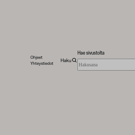
Hae sivustolta
Ohjeet
Haku
Hae
Yhteystiedot
sivustolta