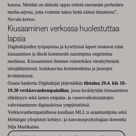
kanssa. Meidän on tärkeää oppia entistä enemmän perheiden
media-arjesta, jotta voimme tukea heitä näissä tilanteissa”,
Nevala kertoo.
Kiusaaminen verkossa huolestuttaa
lapsia
Digitutkijoiden työpajoissa ja kyselyissä lapset nostavat esiin
kiusaamisen ja ilkeät kommentit suurimpina ongelmina
mediassa. Kiusaaminen ilmenee esimerkiksi viestiryhmistä
ulosjättämisenä, loukkaavina kommentteina ja juorujen
levittämisenä.
Osana hanketta Digitutkijat järjestääkin
tiistaina 29.4. klo 18–
19.30 verkkovanhempainillan
, jossa keskitytään kiusaamisen
ehkäisyyn sekä lasten empatia- ja vuorovaikutustaitojen
vahvistamiseen digitaalisissa ympäristöissä.
Verkkovanhempainillassa kuullaan MLL:n asiantuntijoita sekä
Helsingin yliopiston kehitys- ja kasvatuspsykologian dosenttia
Silja Martikaista.