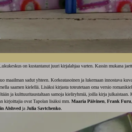
ka Lukukeskus on kustantanut juuri kirjalahjaa varten. Kassin mukana jae
 tuo maailman sadut yhteen. Korkeatasoinen ja lukemaan innostava kuva
lmella saamen kielellä. Lisäksi kirjasta toteutetaan oma versio romanikie
ltään ja kulttuuritaustaltaan samoja kieliryhmiä, joilla kirja julkaistaan
an kirjoittajia ovat Tapolan lisäksi mm.
Maaria Päivinen
,
Frank Furu
in Alshved
ja
Julia Savtchenko
.