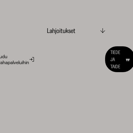
Lahjoitukset
TIEDE
audu
JA
ahapalveluihin
TAIDE