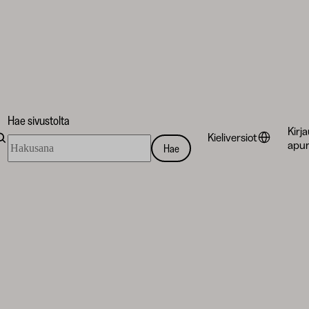
Hae sivustolta
Kirj
Kieliversiot
Hae
apur
Hae
sivustolta