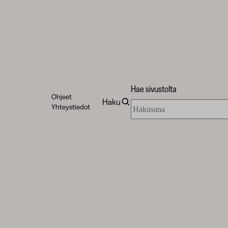
Hae sivustolta
Ohjeet
Haku
Hae
Yhteystiedot
sivustolta