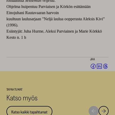
romaanista
Seitsemän veljestä
.
Ohjelma huipentuu Parviaisen ja Körkön esittämään
Einojuhani Rautavaaran harvoin
kuultuun laulusarjaan ”Neljä laulua oopperasta Aleksis Kivi”
(1996).
Esiintyjät: Juha Hurme, Aleksi Parviainen ja Marie Körkkö
Kesto n. 1 h
JAA
Jaa
Jaa
Jaa
Facebookis
LinkedI
Thr
(avautuu
(avautu
(av
uuteen
uuteen
uut
TAPAHTUMAT
ikkunaan)
ikkunaa
ikk
Katso myös
Katso kaikki tapahtumat
Siirry
Siirry