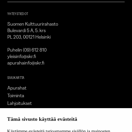
SKR
YHTEYSTIEDOT
Suomen Kulttuurirahasto
Bulevardi 5 A, 5. krs
PL 203, 00121 Helsinki
Puhelin (09) 612 810
yleisinfo@skr.fi
apurahainfo@skr.fi
SIVUKARTTA
Apurahat
Toiminta
Lahjoitukset
Tietoa meistä
Ajankohtaista
Tämä sivusto käyttää evästeitä
Tiede & Taide
Käytämme evästeitä tarjoamamme sisällön ja mainosten