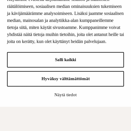
Yhteystiedot
räätälöimiseen, sosiaalisen median ominaisuuksien tukemiseen
ja kävijämäärämme analysoimiseen. Lisäksi jaamme sosiaalisen
median, mainosalan ja analytiikka-alan kumppaneillemme
SEURAA MEITÄ
tietoja siitä, miten käytät sivustoamme. Kumppanimme voivat
Facebook
yhdistää näitä tietoja muihin tietoihin, joita olet antanut heille tai
Instagram
joita on kerätty, kun olet käyttänyt heidän palvelujaan.
Youtube
LinkedIn
Salli kaikki
INFO
Hyväksy välttämättömät
Suomen Kulttuurirahasto:
Laskutusosoite
Näytä tiedot
Tietosuoja
Kannatusyhdistys:
Laskutusosoite
Tietosuojaseloste