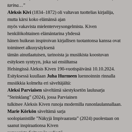
tarina…”
Aleksis Kivi
(1834–1872) oli valtavan tuottelias kirjailija,
mutta kärsi koko elämänsä ajan
myös vakavista mielenterveysongelmista. Kiven
henkilökohtainen elämäntarina yhdessä
hänen huikean inspiroivan kirjallisen tuotantonsa kanssa ovat
toimineet alkusysäyksenä
tämän ainutlaatuisen, tarinoista ja musiikista koostuvan
esityksen syntyyn, joka sai ensiiltansa
Helsingissä Aleksis Kiven 190-vuotispäivänä 10.10.2024.
Esityksessä kuullaan
Juha Hurmeen
luennoinnin rinnalla
musiikkia kolmelta eri säveltäjältä:
Aleksi Parviaisen
säveltämä säestyksetön laulusarja
”Steinklang” (2024), jossa Parviainen
tulkitsee Aleksis Kiven runoja modernilla runonlaulannallaan.
Marie Körkön
säveltämä sarja
soolopianistille ”Näkyjä Impivaarasta” (2024) puolestaan on
saanut inspiraationsa Kiven