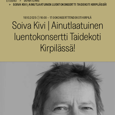
ETUSIVU
TAPAHTUMAT
SOIVA KIVI | AINUTLAATUINEN LUENTOKONSERTTI TAIDEKOTI KIRPILÄSSÄ!
SKR
19.10.2025
16:00
–
17:00
KONSERTTI
TAIDEKOTI KIRPILÄ
Soiva Kivi | Ainutlaatuinen
luentokonsertti Taidekoti
Kirpilässä!