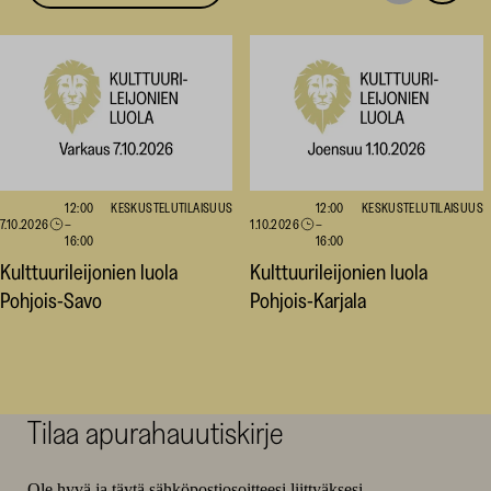
seuraavaan
edellise
nostoon
nostoo
12:00
KESKUSTELUTILAISUUS
12:00
KESKUSTELUTILAISUUS
7.10.2026
–
1.10.2026
–
16:00
16:00
Kulttuurileijonien luola
Kulttuurileijonien luola
Pohjois-Savo
Pohjois-Karjala
Tilaa apurahauutiskirje
Ole hyvä ja täytä sähköpostiosoitteesi liittyäksesi