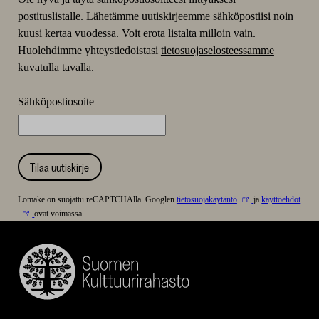
postituslistalle. Lähetämme uutiskirjeemme sähköpostiisi noin
kuusi kertaa vuodessa. Voit erota listalta milloin vain.
Huolehdimme yhteystiedoistasi
tietosuojaselosteessamme
kuvatulla tavalla.
Sähköpostiosoite
Tilaa uutiskirje
Lomake on suojattu reCAPTCHAlla. Googlen
tietosuojakäytäntö
ja
käyttöehdot
ovat voimassa.
Suomen
Kulttuurirahasto
–