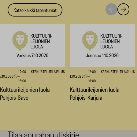
Katso kaikki tapahtumat
Siirry
Siirry
seuraavaan
edellise
nostoon
nostoo
12:00
KESKUSTELUTILAISUUS
12:00
KESKUSTELUTILAISUUS
7.10.2026
–
1.10.2026
–
16:00
16:00
Kulttuurileijonien luola
Kulttuurileijonien luola
Pohjois-Savo
Pohjois-Karjala
Tilaa apurahauutiskirje