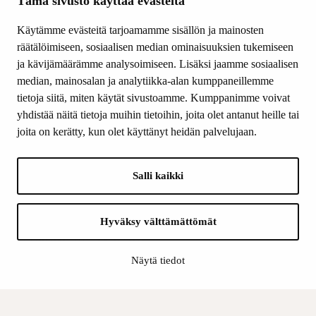
Tämä sivusto käyttää evästeitä
Tiede & Taide
Käytämme evästeitä tarjoamamme sisällön ja mainosten
Yhteystiedot
räätälöimiseen, sosiaalisen median ominaisuuksien tukemiseen
ja kävijämäärämme analysoimiseen. Lisäksi jaamme sosiaalisen
median, mainosalan ja analytiikka-alan kumppaneillemme
SEURAA MEITÄ
tietoja siitä, miten käytät sivustoamme. Kumppanimme voivat
Facebook
yhdistää näitä tietoja muihin tietoihin, joita olet antanut heille tai
Instagram
joita on kerätty, kun olet käyttänyt heidän palvelujaan.
Youtube
LinkedIn
Salli kaikki
INFO
Hyväksy välttämättömät
Suomen Kulttuurirahasto:
Laskutusosoite
Näytä tiedot
Tietosuoja
Kannatusyhdistys:
Laskutusosoite