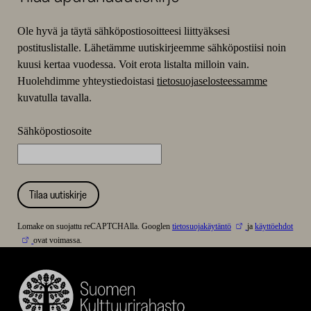
Ole hyvä ja täytä sähköpostiosoitteesi liittyäksesi
postituslistalle. Lähetämme uutiskirjeemme sähköpostiisi noin
kuusi kertaa vuodessa. Voit erota listalta milloin vain.
Huolehdimme yhteystiedoistasi
tietosuojaselosteessamme
kuvatulla tavalla.
Sähköpostiosoite
Tilaa uutiskirje
Lomake on suojattu reCAPTCHAlla. Googlen
tietosuojakäytäntö
ja
käyttöehdot
ovat voimassa.
Suomen