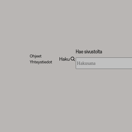
Hae sivustolta
Ohjeet
Haku
Hae
Yhteystiedot
sivustolta