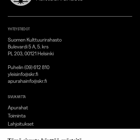
Kulttuurirahasto
–
SKR
YHTEYSTIEDOT
Suomen Kulttuurirahasto
Bulevardi 5 A, 5. krs
PL 203, 00121 Helsinki
Puhelin (09) 612 810
yleisinfo@skr.fi
apurahainfo@skr.fi
SIVUKARTTA
Apurahat
Toiminta
Lahjoitukset
Tietoa meistä
Ajankohtaista