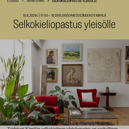
ETUSIVU
TAPAHTUMAT
SELKOKIELIOPASTUS YLEISÖLLE
SKR
10.6.2026
17:00
–
18:00
YLEISÖOPASTUS
TAIDEKOTI KIRPILÄ
Selkokieliopastus yleisölle
Taidekoti Kirpilän selkokielinen yleisöopastus on rauhallinen