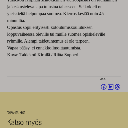
ja keskusteleva tapa tutustua taiteeseen. Selkokieli on
yleiskieltä helpompaa suomea. Kierros kestää noin 45
minuuttia.
Opastus sopii erityisesti kotoutumiskoulutuksen
loppuvaiheessa oleville tai muille suomea opiskeleville
ryhmille. Aiempi taidetuntemus ei ole tarpeen.
Vapaa pääsy, ei ennakkoilmoittautumista.
Kuva: Taidekoti Kirpilä / Riitta Supperi
JAA
Jaa
Jaa
Jaa
Facebookis
LinkedI
Thr
(avautuu
(avautu
(av
uuteen
uuteen
uut
TAPAHTUMAT
ikkunaan)
ikkunaa
ikk
Katso myös