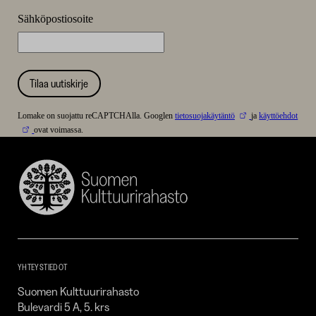
Sähköpostiosoite
Tilaa uutiskirje
Lomake on suojattu reCAPTCHAlla. Googlen
tietosuojakäytäntö
ja
käyttöehdot
ovat voimassa.
Suomen
Kulttuurirahasto
–
SKR
YHTEYSTIEDOT
Suomen Kulttuurirahasto
Bulevardi 5 A, 5. krs