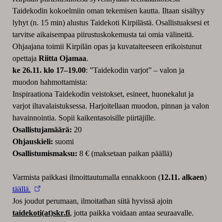
Taidekodin kokoelmiin oman tekemisen kautta. Iltaan sisältyy
lyhyt (n. 15 min) alustus Taidekoti Kirpilästä. Osallistuaksesi et
tarvitse aikaisempaa piirustuskokemusta tai omia välineitä.
Ohjaajana toimii Kirpilän opas ja kuvataiteeseen erikoistunut
opettaja
Riitta Ojamaa
.
ke 26.11.
klo 17–19.00
: ”Taidekodin varjot” – valon ja
muodon hahmottamista:
Inspiraationa Taidekodin veistokset, esineet, huonekalut ja
varjot iltavalaistuksessa. Harjoitellaan muodon, pinnan ja valon
havainnointia. Sopii kaikentasoisille piirtäjille.
Osallistujamäärä:
20
Ohjauskieli:
suomi
Osallistumismaksu:
8 € (maksetaan paikan päällä)
Varmista paikkasi ilmoittautumalla ennakkoon (
12.11. alkaen
)
täällä.
Jos joudut perumaan, ilmoitathan siitä hyvissä ajoin
taidekoti(at)skr.fi
, jotta paikka voidaan antaa seuraavalle.