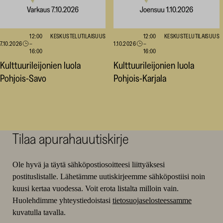
12:00
KESKUSTELUTILAISUUS
12:00
KESKUSTELUTILAISUUS
7.10.2026
–
1.10.2026
–
16:00
16:00
Kulttuurileijonien luola
Kulttuurileijonien luola
Pohjois-Savo
Pohjois-Karjala
Tilaa apurahauutiskirje
Ole hyvä ja täytä sähköpostiosoitteesi liittyäksesi
postituslistalle. Lähetämme uutiskirjeemme sähköpostiisi noin
kuusi kertaa vuodessa. Voit erota listalta milloin vain.
Huolehdimme yhteystiedoistasi
tietosuojaselosteessamme
kuvatulla tavalla.