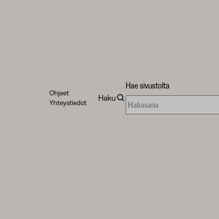
Hae sivustolta
Ohjeet
Haku
Hae
Yhteystiedot
sivustolta