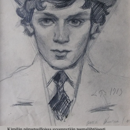
Kirpilän piirustusilloissa syvennytään teemalähtöisesti