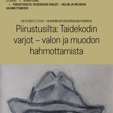
ETUSIVU
TAPAHTUMAT
PIIRUSTUSILTA: TAIDEKODIN VARJOT – VALON JA MUODON
SKR
HAHMOTTAMISTA
26.11.2025
17:00
–
19:00
PIIRUSTUSILTA
TAIDEKOTI KIRPILÄ
Piirustusilta: Taidekodin
varjot – valon ja muodon
hahmottamista