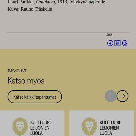
Lauri Parikka,
Omakuva
, 1913, lyijykynä paperille
Kuva: Rauno Träskelin
JAA
Jaa
Jaa
Jaa
Facebookis
LinkedI
Thr
(avautuu
(avautu
(av
uuteen
uuteen
uut
TAPAHTUMAT
ikkunaan)
ikkunaa
ikk
Katso myös
Katso kaikki tapahtumat
Siirry
Siirry
seuraavaan
edellise
nostoon
nostoo