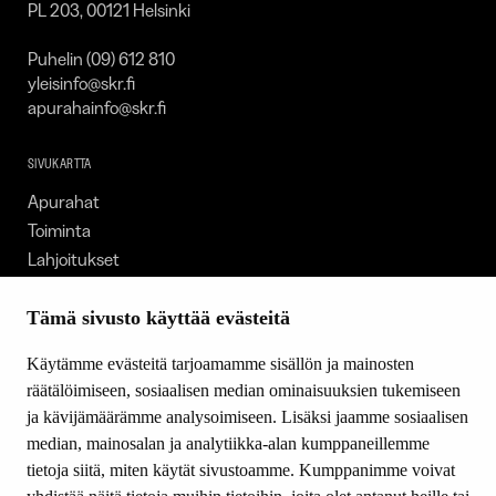
PL 203, 00121 Helsinki
Puhelin (09) 612 810
yleisinfo@skr.fi
apurahainfo@skr.fi
SIVUKARTTA
Apurahat
Toiminta
Lahjoitukset
Tietoa meistä
Ajankohtaista
Tämä sivusto käyttää evästeitä
Tiede & Taide
Käytämme evästeitä tarjoamamme sisällön ja mainosten
Yhteystiedot
räätälöimiseen, sosiaalisen median ominaisuuksien tukemiseen
ja kävijämäärämme analysoimiseen. Lisäksi jaamme sosiaalisen
median, mainosalan ja analytiikka-alan kumppaneillemme
SEURAA MEITÄ
tietoja siitä, miten käytät sivustoamme. Kumppanimme voivat
Facebook