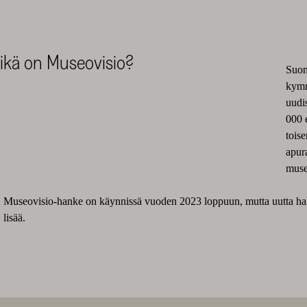
ikä on Museovisio?
Suom
kymm
uudi
000 
tois
apur
muse
Museovisio-hanke on käynnissä vuoden 2023 loppuun, mutta uutta haku
lisää.