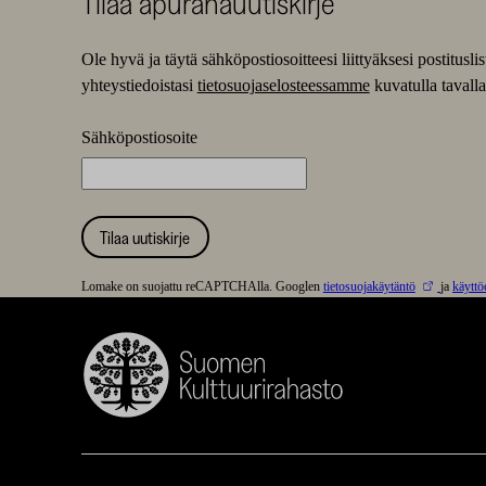
Tilaa apurahauutiskirje
Ole hyvä ja täytä sähköpostiosoitteesi liittyäksesi postitus
yhteystiedoistasi
tietosuojaselosteessamme
kuvatulla tavalla
Sähköpostiosoite
Tilaa uutiskirje
Lomake on suojattu reCAPTCHAlla. Googlen
tietosuojakäytäntö
ja
käyttö
Suomen
Kulttuurirahasto
–
SKR