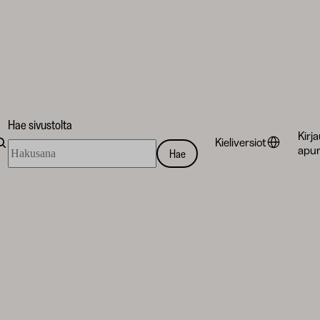
Hae sivustolta
Kirj
Kieliversiot
Hae
apur
Hae
sivustolta