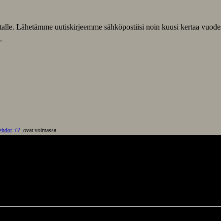
listalle. Lähetämme uutiskirjeemme sähköpostiisi noin kuusi kertaa vuode
.
ehdot
ovat voimassa.