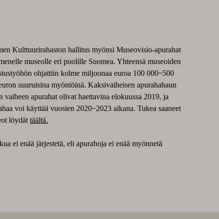
en Kulttuurirahaston hallitus myönsi Museovisio-apurahat
enelle museolle eri puolille Suomea. Yhteensä museoiden
stustyöhön ohjattiin kolme miljoonaa euroa 100 000 ̶ 500
euron suuruisina myöntöinä. Kaksivaiheisen apurahahaun
en vaiheen apurahat olivat haettavina elokuussa 2019, ja
ahaa voi käyttää vuosien 2020 ̶ 2023 aikana. Tukea saaneet
ot löydät
täältä.
a ei enää järjestetä, eli apurahoja ei enää myönnetä