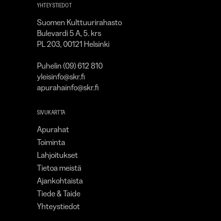
YHTEYSTIEDOT
Suomen Kulttuurirahasto
Bulevardi 5 A, 5. krs
PL 203, 00121 Helsinki
Puhelin (09) 612 810
yleisinfo@skr.fi
apurahainfo@skr.fi
SIVUKARTTA
Apurahat
Toiminta
Lahjoitukset
Tietoa meistä
Ajankohtaista
Tiede & Taide
Yhteystiedot