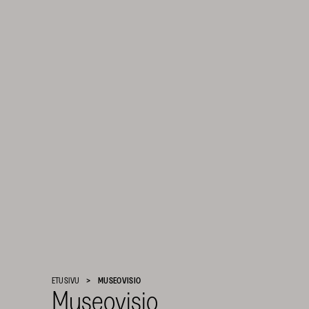
Suomen
Kulttuurirahasto
ETUSIVU
MUSEOVISIO
–
Museovisio
SKR