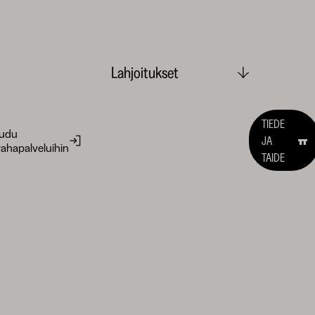
Lahjoitukset
TIEDE
audu
JA
ahapalveluihin
TAIDE