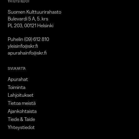
YHTEYSTIEDOT
Suomen Kulttuurirahasto
Bulevardi 5 A, 5. krs
PL 203, 00121 Helsinki
Puhelin (09) 612 810
yleisinfo@skr.fi
apurahainfo@skr.fi
SIVUKARTTA
Apurahat
Toiminta
Lahjoitukset
Tietoa meistä
Ajankohtaista
Tiede & Taide
Yhteystiedot