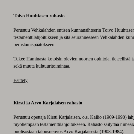
Toivo Huuhtasen rahasto
Perustuu Vehkalahden entisen kunnansihteerin Toivo Huuhtase
testamenttilahjoitukseen ja sitä seuranneeseen Vehkalahden kun
perustamispäätökseen.
Tukee Haminasta kotoisin olevien nuorten opintoja, tieteellistä tai
sekä muuta kulttuuritoimintaa.
Esittely
Kirsti ja Arvo Karjalaisen rahasto
Perustuu opettaja Kirsti Karjalaisen, o.s. Kallio (1909-1990) la
myöhempään testamenttilahjoitukseen. Rahasto säilyttää nimes
puolisostaan talousneuvos Arvo Karjalaisesta (1908-1984).