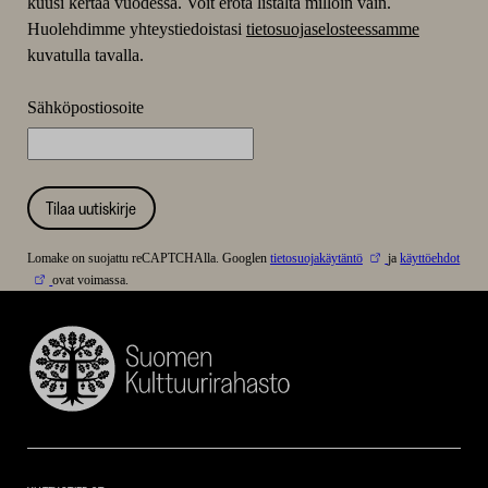
kuusi kertaa vuodessa. Voit erota listalta milloin vain.
Huolehdimme yhteystiedoistasi
tietosuojaselosteessamme
kuvatulla tavalla.
Sähköpostiosoite
Tilaa uutiskirje
Lomake on suojattu reCAPTCHAlla. Googlen
tietosuojakäytäntö
ja
käyttöehdot
ovat voimassa.
Suomen
Kulttuurirahasto
–
SKR