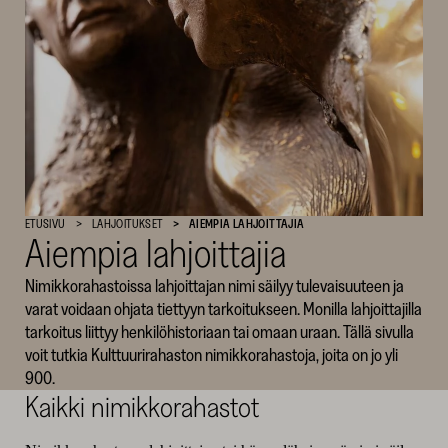
SKR
ETUSIVU
LAHJOITUKSET
AIEMPIA LAHJOITTAJIA
Aiempia lahjoittajia
Nimikkorahastoissa lahjoittajan nimi säilyy tulevaisuuteen ja
varat voidaan ohjata tiettyyn tarkoitukseen. Monilla lahjoittajilla
tarkoitus liittyy henkilöhistoriaan tai omaan uraan. Tällä sivulla
voit tutkia Kulttuurirahaston nimikkorahastoja, joita on jo yli
900.
Kaikki nimikkorahastot