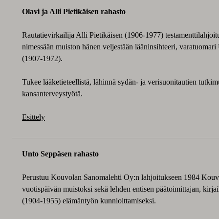
Olavi ja Alli Pietikäisen rahasto
Rautatievirkailija Alli Pietikäisen (1906-1977) testamenttilahjoit
nimessään muiston hänen veljestään lääninsihteeri, varatuomari
(1907-1972).
Tukee lääketieteellistä, lähinnä sydän- ja verisuonitautien tutkimu
kansanterveystyötä.
Esittely
Unto Seppäsen rahasto
Perustuu Kouvolan Sanomalehti Oy:n lahjoitukseen 1984 Kou
vuotispäivän muistoksi sekä lehden entisen päätoimittajan, kirja
(1904-1955) elämäntyön kunnioittamiseksi.