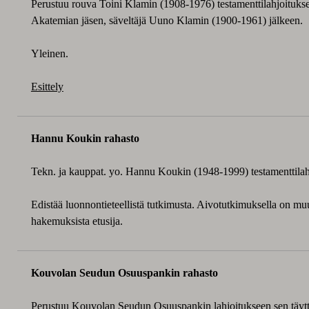
Perustuu rouva Toini Klamin (1908-1976) testamenttilahjoituk
Akatemian jäsen, säveltäjä Uuno Klamin (1900-1961) jälkeen.
Yleinen.
Esittely
Hannu Koukin rahasto
Tekn. ja kauppat. yo. Hannu Koukin (1948-1999) testamenttilah
Edistää luonnontieteellistä tutkimusta. Aivotutkimuksella on muu
hakemuksista etusija.
Kouvolan Seudun Osuuspankin rahasto
Perustuu Kouvolan Seudun Osuuspankin lahjoitukseen sen täytt