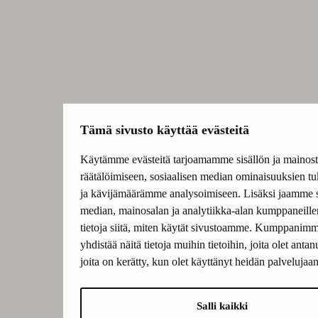
Tämä sivusto käyttää evästeitä
Käytämme evästeitä tarjoamamme sisällön ja mainos
räätälöimiseen, sosiaalisen median ominaisuuksien t
ja kävijämäärämme analysoimiseen. Lisäksi jaamme s
median, mainosalan ja analytiikka-alan kumppaneil
tietoja siitä, miten käytät sivustoamme. Kumppanimm
yhdistää näitä tietoja muihin tietoihin, joita olet antanu
joita on kerätty, kun olet käyttänyt heidän palvelujaan
Salli kaikki