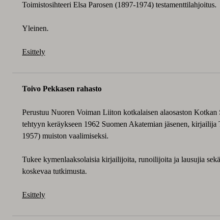
Toimistosihteeri Elsa Parosen (1897-1974) testamenttilahjoitus.
Yleinen.
Esittely
Toivo Pekkasen rahasto
Perustuu Nuoren Voiman Liiton kotkalaisen alaosaston Kotkan Si
tehtyyn keräykseen 1962 Suomen Akatemian jäsenen, kirjailija
1957) muiston vaalimiseksi.
Tukee kymenlaaksolaisia kirjailijoita, runoilijoita ja lausujia se
koskevaa tutkimusta.
Esittely