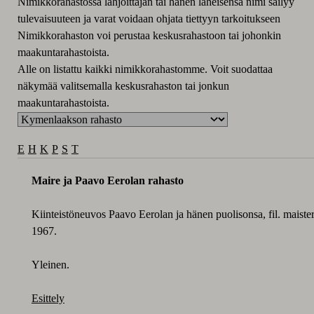
Nimikkorahastossa lahjoittajan tai hänen läheisensä nimi säilyy
tulevaisuuteen ja varat voidaan ohjata tiettyyn tarkoitukseen
Nimikkorahaston voi perustaa keskusrahastoon tai johonkin
maakuntarahastoista.
Alle on listattu kaikki nimikkorahastomme. Voit suodattaa
näkymää valitsemalla keskusrahaston tai jonkun
maakuntarahastoista.
E
H
K
P
S
T
Maire ja Paavo Eerolan rahasto
Kiinteistöneuvos Paavo Eerolan ja hänen puolisonsa, fil. maister
1967.
Yleinen.
Esittely