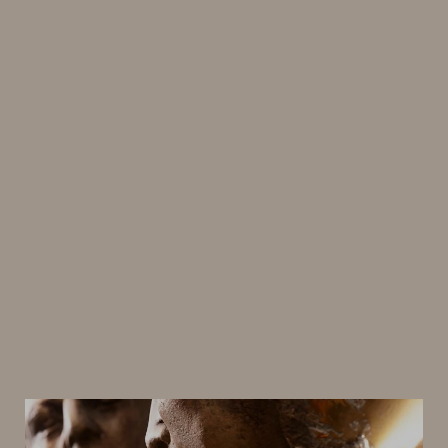
Suomen
Kulttuurirahasto
–