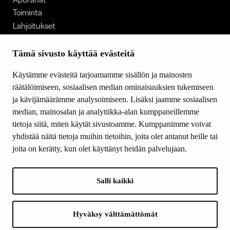
Toiminta
Lahjoitukset
Tietoa meistä
Ajankohtaista
Tämä sivusto käyttää evästeitä
Tiede & Taide
Käytämme evästeitä tarjoamamme sisällön ja mainosten
Yhteystiedot
räätälöimiseen, sosiaalisen median ominaisuuksien tukemiseen
ja kävijämäärämme analysoimiseen. Lisäksi jaamme sosiaalisen
median, mainosalan ja analytiikka-alan kumppaneillemme
SEURAA MEITÄ
tietoja siitä, miten käytät sivustoamme. Kumppanimme voivat
Facebook
yhdistää näitä tietoja muihin tietoihin, joita olet antanut heille tai
Instagram
joita on kerätty, kun olet käyttänyt heidän palvelujaan.
Youtube
LinkedIn
Salli kaikki
INFO
Hyväksy välttämättömät
Suomen Kulttuurirahasto: