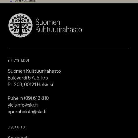
ovat voimassa.
Suomen
Kulttuurirahasto
–
SKR
YHTEYSTIEDOT
Suomen Kulttuurirahasto
Bulevardi 5 A, 5. krs
PL 203, 00121 Helsinki
Puhelin (09) 612 810
yleisinfo@skr.fi
apurahainfo@skr.fi
SIVUKARTTA
Apurahat