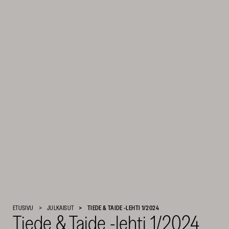
Suomen
ETUSIVU
JULKAISUT
TIEDE & TAIDE -LEHTI 1/2024
Tiede & Taide -lehti 1/2024
Kulttuurirahasto
–