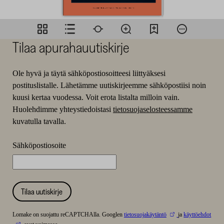
Tilaa apurahauutiskirje
Ole hyvä ja täytä sähköpostiosoitteesi liittyäksesi
postituslistalle. Lähetämme uutiskirjeemme sähköpostiisi noin
kuusi kertaa vuodessa. Voit erota listalta milloin vain.
Huolehdimme yhteystiedoistasi
tietosuojaselosteessamme
kuvatulla tavalla.
Sähköpostiosoite
Tilaa uutiskirje
Lomake on suojattu reCAPTCHAlla. Googlen
tietosuojakäytäntö
ja
käyttöehdot