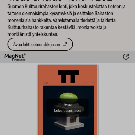
Suomen Kulttuurirahaston lehti, joka keskusteluttaa tieteen ja
SKR
taiteen olennaisimpia kysymyksiä ja esittelee Rahaston
monenlaisia hankkeita. Vahvistamalla tiedettä ja taidetta
Kulttuurirahasto rakentaa kestävää, moniarvoista ja
moniäänistä yhteiskuntaa.
Avaa lehti uuteen ikkunaan
Avautuu
uuteen
välilehteen