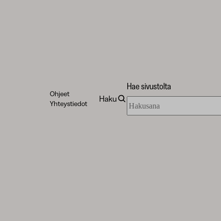
Hae sivustolta
Ohjeet
Haku
Hae
Yhteystiedot
sivustolta