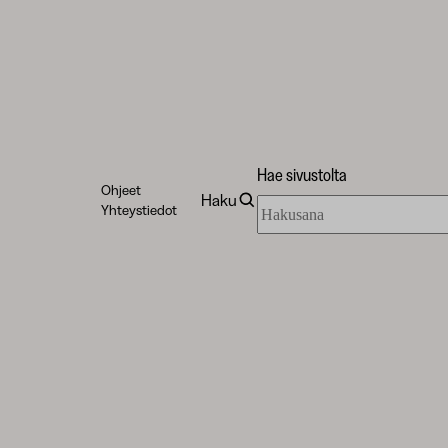
Hae sivustolta
Ohjeet
Haku
Hae
Yhteystiedot
sivustolta