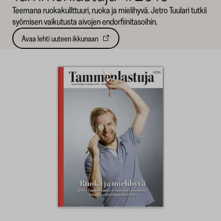
Teemana ruokakullttuuri, ruoka ja mielihyvä. Jetro Tuulari tutkii
SKR
syömisen vaikutusta aivojen endorfiinitasoihin.
Avaa lehti uuteen ikkunaan
Avautuu
uuteen
välilehteen