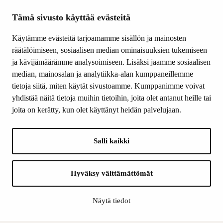
Tietoa meistä
Ajankohtaista
Tämä sivusto käyttää evästeitä
Tiede & Taide
Käytämme evästeitä tarjoamamme sisällön ja mainosten
Yhteystiedot
räätälöimiseen, sosiaalisen median ominaisuuksien tukemiseen
ja kävijämäärämme analysoimiseen. Lisäksi jaamme sosiaalisen
median, mainosalan ja analytiikka-alan kumppaneillemme
SEURAA MEITÄ
tietoja siitä, miten käytät sivustoamme. Kumppanimme voivat
Facebook
yhdistää näitä tietoja muihin tietoihin, joita olet antanut heille tai
Instagram
joita on kerätty, kun olet käyttänyt heidän palvelujaan.
Youtube
LinkedIn
Salli kaikki
INFO
Hyväksy välttämättömät
Suomen Kulttuurirahasto:
Laskutusosoite
Näytä tiedot
Tietosuoja