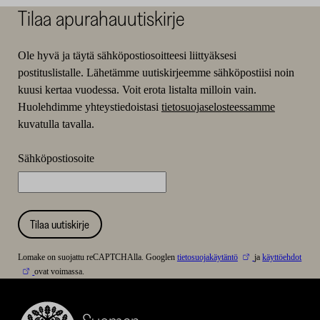
Tilaa apurahauutiskirje
Ole hyvä ja täytä sähköpostiosoitteesi liittyäksesi
postituslistalle. Lähetämme uutiskirjeemme sähköpostiisi noin
kuusi kertaa vuodessa. Voit erota listalta milloin vain.
Huolehdimme yhteystiedoistasi
tietosuojaselosteessamme
kuvatulla tavalla.
Sähköpostiosoite
Tilaa uutiskirje
Lomake on suojattu reCAPTCHAlla. Googlen
tietosuojakäytäntö
ja
käyttöehdot
ovat voimassa.