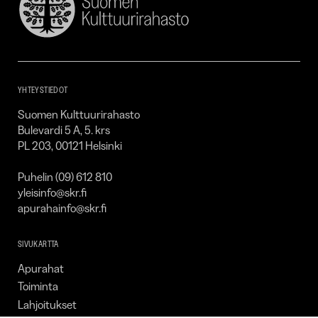
Suomen
Kulttuurirahasto
–
SKR
YHTEYSTIEDOT
Suomen Kulttuurirahasto
Bulevardi 5 A, 5. krs
PL 203, 00121 Helsinki
Puhelin (09) 612 810
yleisinfo@skr.fi
apurahainfo@skr.fi
SIVUKARTTA
Apurahat
Toiminta
Lahjoitukset