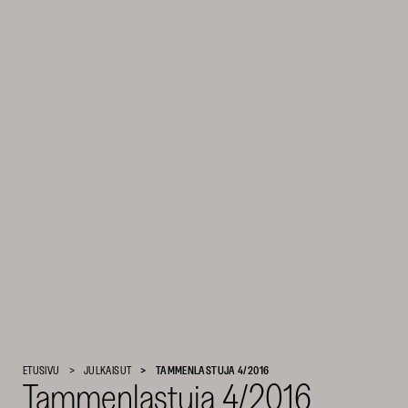
Suomen
ETUSIVU
JULKAISUT
TAMMENLASTUJA 4/2016
Tammenlastuja 4/2016
Kulttuurirahasto
–