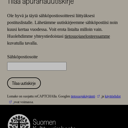
Tilaa apurahauutiskirje
Ole hyvä ja täytä sähköpostiosoitteesi liittyäksesi
postituslistalle. Lähetämme uutiskirjeemme sähköpostiisi noin
kuusi kertaa vuodessa. Voit erota listalta milloin vain.
Huolehdimme yhteystiedoistasi
tietosuojaselosteessamme
kuvatulla tavalla.
Sähköpostiosoite
Tilaa uutiskirje
Lomake on suojattu reCAPTCHAlla. Googlen
tietosuojakäytäntö
ja
käyttöehdot
ovat voimassa.