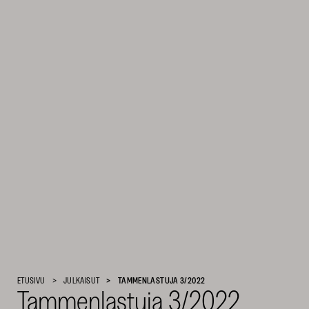
Suomen
ETUSIVU
JULKAISUT
TAMMENLASTUJA 3/2022
Tammenlastuja 3/2022
Kulttuurirahasto
–