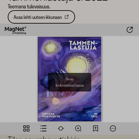
Teemana tulevaisuus.
SKR
Avaa lehti uuteen ikkunaan
Avautuu
uuteen
välilehteen