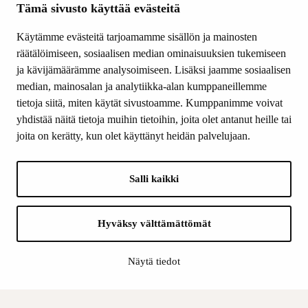
Ajankohtaista
Tämä sivusto käyttää evästeitä
Tiede & Taide
Käytämme evästeitä tarjoamamme sisällön ja mainosten
Yhteystiedot
räätälöimiseen, sosiaalisen median ominaisuuksien tukemiseen
ja kävijämäärämme analysoimiseen. Lisäksi jaamme sosiaalisen
median, mainosalan ja analytiikka-alan kumppaneillemme
SEURAA MEITÄ
tietoja siitä, miten käytät sivustoamme. Kumppanimme voivat
Facebook
yhdistää näitä tietoja muihin tietoihin, joita olet antanut heille tai
Instagram
joita on kerätty, kun olet käyttänyt heidän palvelujaan.
Youtube
LinkedIn
Salli kaikki
INFO
Hyväksy välttämättömät
Suomen Kulttuurirahasto:
Laskutusosoite
Näytä tiedot
Tietosuoja
Kannatusyhdistys: