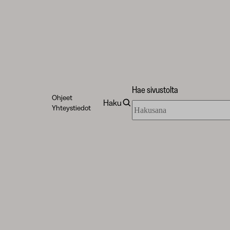
Hae sivustolta
Ohjeet
Haku
Hae
Yhteystiedot
sivustolta