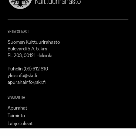
Suomen
Kulttuurirahasto
–
SKR
YHTEYSTIEDOT
Suomen Kulttuurirahasto
Bulevardi 5 A, 5. krs
PL 203, 00121 Helsinki
Puhelin (09) 612 810
yleisinfo@skr.fi
apurahainfo@skr.fi
SIVUKARTTA
Apurahat
Toiminta
Lahjoitukset
Tietoa meistä