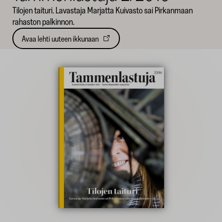
Tilojen taituri. Lavastaja Marjatta Kuivasto sai Pirkanmaan
SKR
rahaston palkinnon.
Avaa lehti uuteen ikkunaan
Avautuu
uuteen
välilehteen