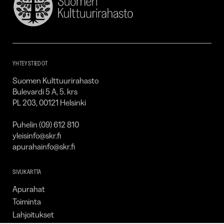
Suomen
Kulttuurirahasto
–
SKR
YHTEYSTIEDOT
Suomen Kulttuurirahasto
Bulevardi 5 A, 5. krs
PL 203, 00121 Helsinki
Puhelin (09) 612 810
yleisinfo@skr.fi
apurahainfo@skr.fi
SIVUKARTTA
Apurahat
Toiminta
Lahjoitukset