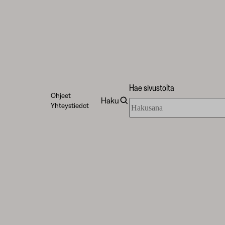
Hae sivustolta
Ohjeet
Haku
Hae
Yhteystiedot
sivustolta