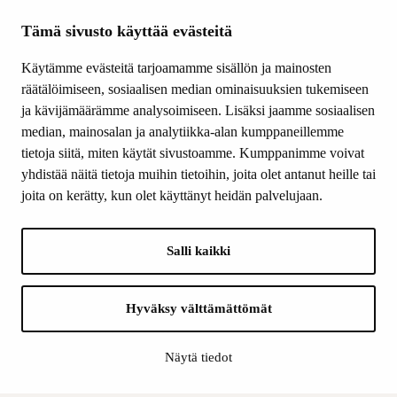
Tietoa meistä
Ajankohtaista
Tämä sivusto käyttää evästeitä
Tiede & Taide
Käytämme evästeitä tarjoamamme sisällön ja mainosten
Yhteystiedot
räätälöimiseen, sosiaalisen median ominaisuuksien tukemiseen
ja kävijämäärämme analysoimiseen. Lisäksi jaamme sosiaalisen
median, mainosalan ja analytiikka-alan kumppaneillemme
SEURAA MEITÄ
tietoja siitä, miten käytät sivustoamme. Kumppanimme voivat
Facebook
yhdistää näitä tietoja muihin tietoihin, joita olet antanut heille tai
Instagram
joita on kerätty, kun olet käyttänyt heidän palvelujaan.
Youtube
LinkedIn
Salli kaikki
INFO
Hyväksy välttämättömät
Suomen Kulttuurirahasto:
Laskutusosoite
Näytä tiedot
Tietosuoja