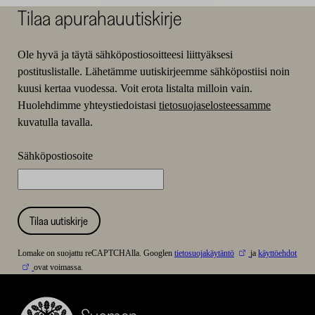
Tilaa apurahauutiskirje
Ole hyvä ja täytä sähköpostiosoitteesi liittyäksesi
postituslistalle. Lähetämme uutiskirjeemme sähköpostiisi noin
kuusi kertaa vuodessa. Voit erota listalta milloin vain.
Huolehdimme yhteystiedoistasi
tietosuojaselosteessamme
kuvatulla tavalla.
Sähköpostiosoite
Tilaa uutiskirje
Lomake on suojattu reCAPTCHAlla. Googlen
tietosuojakäytäntö
ja
käyttöehdot
ovat voimassa.