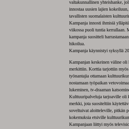
valtakunnallinen yhteishanke, joll
innostaa uusien lajien kokeiluun,
tavallisten suomalaisten kulttuuri
Kampanja innosti ihmisiä ylläpit
viikossa puoli tuntia kerrallaan.
kampanja suositteli harrastamaan l
hikoilua.
Kampanja käynnistyi syksyllä 200
Kampanjan keskeinen väline oli ku
merkittiin. Korttia tarjottiin my
työnantajia ottamaan kulttuurikun
nostamaan työpaikan vetovoimaa. 
lukeminen, tv-draaman katsomine
Kulttuuripalveluja tarjoaville oli
merkki, jota suositeltiin käytettäv
soveltuivat aloitteleville, pitkän 
kokemuksia etsiville kulttuurikunt
Kampanjaan liittyi myös televisi