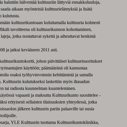
a haluttiin hälventää kulttuuriin liittyviä ennakkoluuloja,
 saada aikaan myönteisiä kulttuurielämyksiä ja lisätä
n kulutusta.
ämään kulttuurikuntoaan kuluttamalla kulttuuria kolmesti
 Mikäli tavoitteena oli kulttuurikunnon kohottaminen,
ajeja, jotka nostattavat sykettä ja aiheuttavat henkistä
8 ja jatkui kevääseen 2011 asti.
lttuurikuntokortti, johon päivittäiset kulttuurisuoritukset
ös työnantajien käyttöön; päämääränä oli kannustaa
toilu osaksi työhyvinvoinnin kehittämistä ja samalla
Kulttuurin kulutukseksi laskettiin myös iltasadun
n tai radiosta kuunnelman kuunteleminen.
 käytössä vapaasti ja maksutta Kulttuurikunto suosittelee -
äksi erityisesti sellaisten tilaisuuksien yhteydessä, jotka
poissaolon jälkeen kulttuurin pariin palaaville tai uusia
oilijoille.
osarja, YLE Kulttuurin tuottama Kulttuurikuntoklinikka,