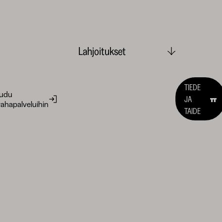
Lahjoitukset
TIEDE
audu
JA
ahapalveluihin
TAIDE