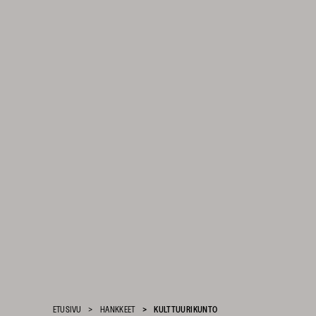
Suomen
Kulttuurirahasto
–
ETUSIVU
HANKKEET
KULTTUURIKUNTO
SKR