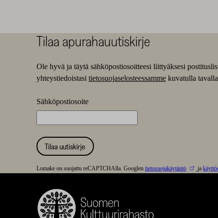
Tilaa apurahauutiskirje
Ole hyvä ja täytä sähköpostiosoitteesi liittyäksesi postitus
yhteystiedoistasi
tietosuojaselosteessamme
kuvatulla tavalla
Sähköpostiosoite
Tilaa uutiskirje
Lomake on suojattu reCAPTCHAlla. Googlen
tietosuojakäytäntö
ja
käyttö
Suomen