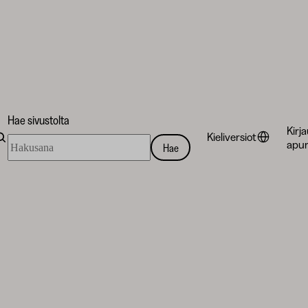
Hae sivustolta
Kirj
Kieliversiot
Hae
apur
Hae
sivustolta