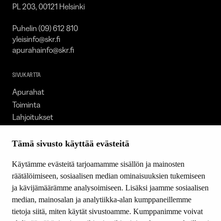
PL 203, 00121 Helsinki
Puhelin (09) 612 810
yleisinfo@skr.fi
apurahainfo@skr.fi
SIVUKARTTA
Apurahat
Toiminta
Lahjoitukset
Tietoa meistä
Ajankohtaista
Tämä sivusto käyttää evästeitä
Tiede & Taide
Käytämme evästeitä tarjoamamme sisällön ja mainosten
Yhteystiedot
räätälöimiseen, sosiaalisen median ominaisuuksien tukemiseen
ja kävijämäärämme analysoimiseen. Lisäksi jaamme sosiaalisen
median, mainosalan ja analytiikka-alan kumppaneillemme
SEURAA MEITÄ
tietoja siitä, miten käytät sivustoamme. Kumppanimme voivat
Facebook