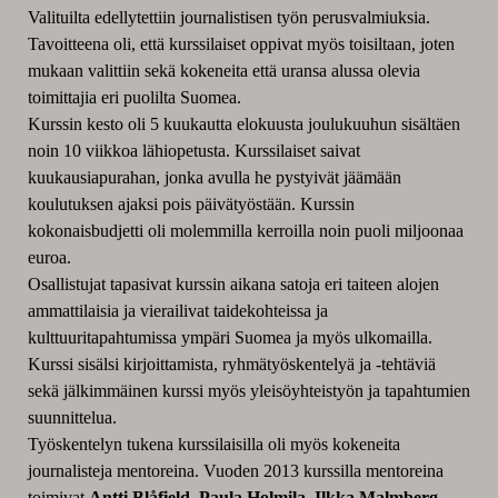
Valituilta edellytettiin journalistisen työn perusvalmiuksia.
Tavoitteena oli, että kurssilaiset oppivat myös toisiltaan, joten
mukaan valittiin sekä kokeneita että uransa alussa olevia
toimittajia eri puolilta Suomea.
Kurssin kesto oli 5 kuukautta elokuusta joulukuuhun sisältäen
noin 10 viikkoa lähiopetusta. Kurssilaiset saivat
kuukausiapurahan, jonka avulla he pystyivät jäämään
koulutuksen ajaksi pois päivätyöstään. Kurssin
kokonaisbudjetti oli molemmilla kerroilla noin puoli miljoonaa
euroa.
Osallistujat tapasivat kurssin aikana satoja eri taiteen alojen
ammattilaisia ja vierailivat taidekohteissa ja
kulttuuritapahtumissa ympäri Suomea ja myös ulkomailla.
Kurssi sisälsi kirjoittamista, ryhmätyöskentelyä ja -tehtäviä
sekä jälkimmäinen kurssi myös yleisöyhteistyön ja tapahtumien
suunnittelua.
Työskentelyn tukena kurssilaisilla oli myös kokeneita
journalisteja mentoreina. Vuoden 2013 kurssilla mentoreina
toimivat
Antti Blåfield
,
Paula Holmila
,
Ilkka Malmberg
,