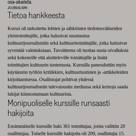
osa-alueista.
JOURNALISMI
Tietoa hankkeesta
Kurssi oli tarkoitettu lehtien ja sähköisten tiedotusvälineiden
yleistoimittajille, jotka halusivat suuntautua
kulttuurijournalismiin sekä kulttuuritoimittajille, jotka halusivat
syventää valmiuksiaan. Tavoitteena oli tuottaa uusia oivalluksia
sekä kokeneille että aloitteleville toimittajille ja lisätä
toimittajien kulttuurin tuntemusta. Kurssilla paneuduttiin myös
käytännön työhön kritiikkien, kulttuuriuutisten ja -artikkeleiden
kirjoittamisessa. Osallistujat pohtivat yhdessä
kulttuurijournalismin tulevaisuutta mediassa sekä keinoja saada
lukijat kiinnostumaan kulttuurista.
Monipuoliselle kurssille runsaasti
hakijoita
Ensimmäiselle kurssille haki 361 toimittajaa, joista valittiin 20
osallistujaa. Toiselle kurssille hakijoita oli 209, osallistujia 15.