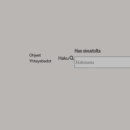
Hae sivustolta
Ohjeet
Haku
Hae
Yhteystiedot
sivustolta