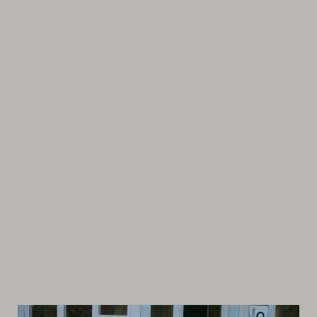
Suomen
Kulttuurirahasto
–