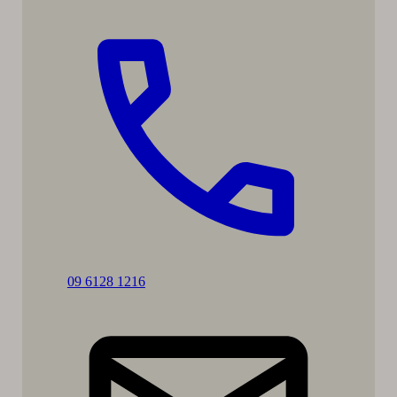
Soita:
09 6128 1216
Annakaisa
Tavast