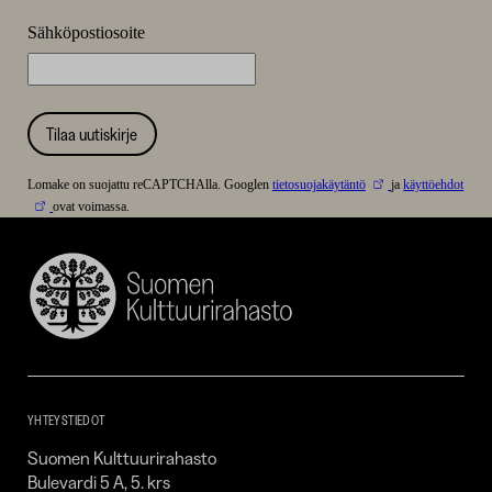
Sähköpostiosoite
Tilaa uutiskirje
Lomake on suojattu reCAPTCHAlla. Googlen
tietosuojakäytäntö
ja
käyttöehdot
ovat voimassa.
Suomen
Kulttuurirahasto
–
SKR
YHTEYSTIEDOT
Suomen Kulttuurirahasto
Bulevardi 5 A, 5. krs