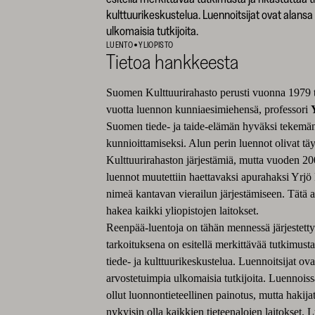
kulttuurikeskustelua. Luennoitsijat ovat alans
ulkomaisia tutkijoita.
LUENTO
YLIOPISTO
Tietoa hankkeesta
Suomen Kulttuurirahasto perusti vuonna 1979 
vuotta luennon kunniaesimiehensä, professori
Suomen tiede- ja taide-elämän hyväksi tekemä
kunnioittamiseksi. Alun perin luennot olivat tä
Kulttuurirahaston järjestämiä, mutta vuoden 20
luennot muutettiin haettavaksi apurahaksi Yrj
nimeä kantavan vierailun järjestämiseen. Tätä 
hakea kaikki yliopistojen laitokset.
Reenpää-luentoja on tähän mennessä järjestett
tarkoituksena on esitellä merkittävää tutkimusta 
tiede- ja kulttuurikeskustelua. Luennoitsijat ova
arvostetuimpia ulkomaisia tutkijoita. Luennois
ollut luonnontieteellinen painotus, mutta hakija
nykyisin olla kaikkien tieteenalojen laitokset. 