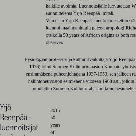
kaikille avoimia. Luennoitsijalle luovutetaan 
suunnittelema Yrjö Reenpää -mitali.
Viimeisin Yrjö Reenpää -luento järjestettiin 6.
luennoi maailmankuulu paleoantropologi
Rich
otsikolla 50 years of African origins as both re
observer.
Fysiologian professori ja kulttuurivaikuttaja Yrjö Reenpää
1976) toimi Suomen Kulttuurirahaston Kannatusyhdist
ensimmäisenä puheenjohtajana 1937-1953, sen jälkeen r
hallintoneuvoston esimiehenä vuoteen 1968 asti, jolloin
nimitettiin Suomen Kulttuurirahaston kunniaesimiehek
Yrjö
2015
Reenpää -
50
luennoitsijat
years
of