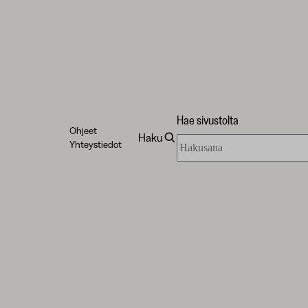
Hae sivustolta
Ohjeet
Haku
Hae
Yhteystiedot
sivustolta