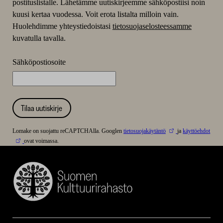
postituslistalle. Lähetämme uutiskirjeemme sähköpostiisi noin
kuusi kertaa vuodessa. Voit erota listalta milloin vain.
Huolehdimme yhteystiedoistasi
tietosuojaselosteessamme
kuvatulla tavalla.
Sähköpostiosoite
Tilaa uutiskirje
Lomake on suojattu reCAPTCHAlla. Googlen
tietosuojakäytäntö
ja
käyttöehdot
ovat voimassa.
Suomen
Kulttuurirahasto
–
SKR