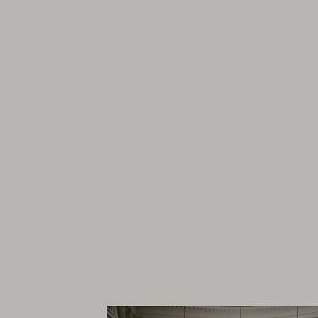
Suomen
Kulttuurirahasto
–