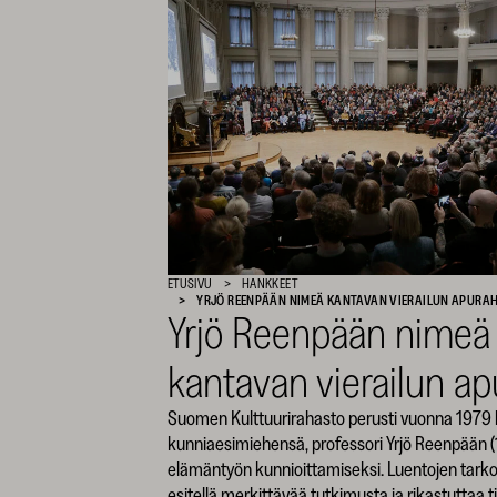
SKR
ETUSIVU
HANKKEET
YRJÖ REENPÄÄN NIMEÄ KANTAVAN VIERAILUN APURA
Yrjö Reenpään nimeä
kantavan vierailun a
Suomen Kulttuurirahasto perusti vuonna 1979
kunniaesimiehensä, professori Yrjö Reenpään 
elämäntyön kunnioittamiseksi. Luentojen tark
esitellä merkittävää tutkimusta ja rikastuttaa t