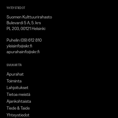
YHTEYSTIEDOT
Suomen Kulttuurirahasto
Bulevardi 5 A, 5. krs
PL 203, 00121 Helsinki
Puhelin (09) 612 810
yleisinfo@skr.fi
apurahainfo@skr.fi
SIVUKARTTA
Apurahat
Toiminta
Lahjoitukset
Tietoa meistä
Ajankohtaista
Tiede & Taide
Yhteystiedot