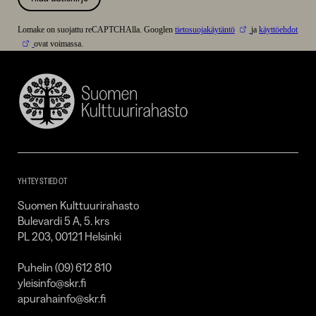
Lomake on suojattu reCAPTCHAlla. Googlen
tietosuojakäytäntö
ja
käyttöehdot
ovat voimassa.
Suomen
Kulttuurirahasto
–
SKR
YHTEYSTIEDOT
Suomen Kulttuurirahasto
Bulevardi 5 A, 5. krs
PL 203, 00121 Helsinki
Puhelin (09) 612 810
yleisinfo@skr.fi
apurahainfo@skr.fi