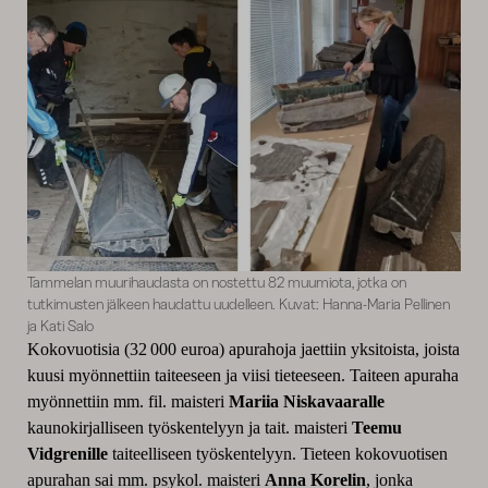
Tammelan muurihaudasta on nostettu 82 muumiota, jotka on
tutkimusten jälkeen haudattu uudelleen. Kuvat: Hanna-Maria Pellinen
ja Kati Salo
Kokovuotisia (32 000 euroa) apurahoja jaettiin yksitoista, joista
kuusi myönnettiin taiteeseen ja viisi tieteeseen. Taiteen apuraha
myönnettiin mm. fil. maisteri
Mariia Niskavaaralle
kaunokirjalliseen työskentelyyn ja tait. maisteri
Teemu
Vidgrenille
taiteelliseen työskentelyyn. Tieteen kokovuotisen
apurahan sai mm. psykol. maisteri
Anna Korelin
, jonka