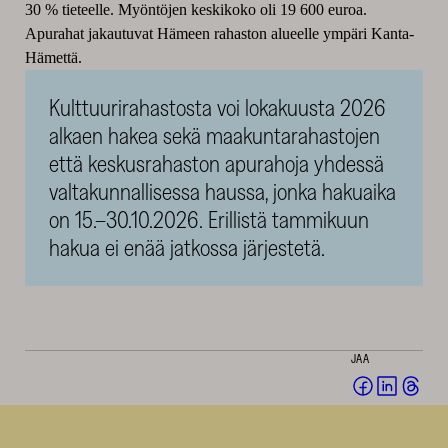
30 % tieteelle. Myöntöjen keskikoko oli 19 600 euroa.
Apurahat jakautuvat Hämeen rahaston alueelle ympäri Kanta-
Hämettä.
Kulttuurirahastosta voi lokakuusta 2026
alkaen hakea sekä maakuntarahastojen
että keskusrahaston apurahoja yhdessä
valtakunnallisessa haussa, jonka hakuaika
on 15.–30.10.2026. Erillistä tammikuun
hakua ei enää jatkossa järjestetä.
JAA
Jaa
Jaa
Jaa
Facebookis
LinkedI
Thr
(avautuu
(avautu
(av