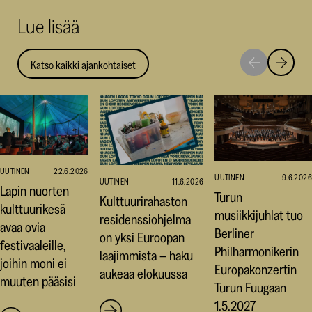
uuteen
uuteen
uut
Lue lisää
ikkunaan)
ikkunaa
ikk
Katso kaikki ajankohtaiset
Siirry
Siirry
seuraavaan
edellise
nostoon
nostoo
UUTINEN
22.6.2026
UUTINEN
9.6.2026
UUTINEN
11.6.2026
Lapin nuorten
Turun
Kulttuurirahaston
kulttuurikesä
musiikkijuhlat tuo
residenssiohjelma
avaa ovia
Berliner
on yksi Euroopan
festivaaleille,
Philharmonikerin
laajimmista – haku
joihin moni ei
Europakonzertin
aukeaa elokuussa
muuten pääsisi
Turun Fuugaan
1.5.2027