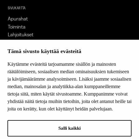
SIVUKARTTA
Apurahat
Toiminta
Lahjoitukset
Tietoa meistä
Ajankohtaista
Tämä sivusto käyttää evästeitä
Tiede & Taide
Käytämme evästeitä tarjoamamme sisällön ja mainosten
Yhteystiedot
räätälöimiseen, sosiaalisen median ominaisuuksien tukemiseen
ja kävijämäärämme analysoimiseen. Lisäksi jaamme sosiaalisen
median, mainosalan ja analytiikka-alan kumppaneillemme
SEURAA MEITÄ
tietoja siitä, miten käytät sivustoamme. Kumppanimme voivat
Facebook
yhdistää näitä tietoja muihin tietoihin, joita olet antanut heille tai
Instagram
joita on kerätty, kun olet käyttänyt heidän palvelujaan.
Youtube
LinkedIn
Salli kaikki