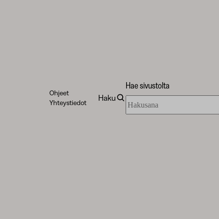
Hae sivustolta
Ohjeet
Haku
Hae
Yhteystiedot
sivustolta