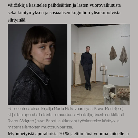
väitöskirja käsittelee päihdeäitien ja lasten vuorovaikutusta
sekä kiintymyksen ja sosiaalisen kognition ylisukupolvista
siirtymää.
Hämeenlinnalainen kirjailija Mariia Niskavaara (vas. Kuva: Meri Björn)
kirjoittaa apurahalla toista romaaniaan. Muotoilija, sisusturarkkitehti
Teemu Vidgren (kuva: Fanni Laukkanen), työskentelee käsityö- ja
materiaalilähtöisen muotoilun parissa.
Myönnetyistä apurahoista 70 % jaettiin tänä vuonna taiteelle ja