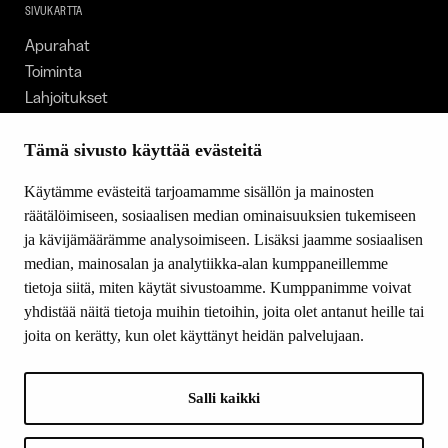
SIVUKARTTA
Apurahat
Toiminta
Lahjoitukset
Tietoa meistä
Ajankohtaista
Tämä sivusto käyttää evästeitä
Tiede & Taide
Käytämme evästeitä tarjoamamme sisällön ja mainosten
Yhteystiedot
räätälöimiseen, sosiaalisen median ominaisuuksien tukemiseen
ja kävijämäärämme analysoimiseen. Lisäksi jaamme sosiaalisen
median, mainosalan ja analytiikka-alan kumppaneillemme
SEURAA MEITÄ
tietoja siitä, miten käytät sivustoamme. Kumppanimme voivat
Facebook
yhdistää näitä tietoja muihin tietoihin, joita olet antanut heille tai
Instagram
joita on kerätty, kun olet käyttänyt heidän palvelujaan.
Youtube
LinkedIn
Salli kaikki