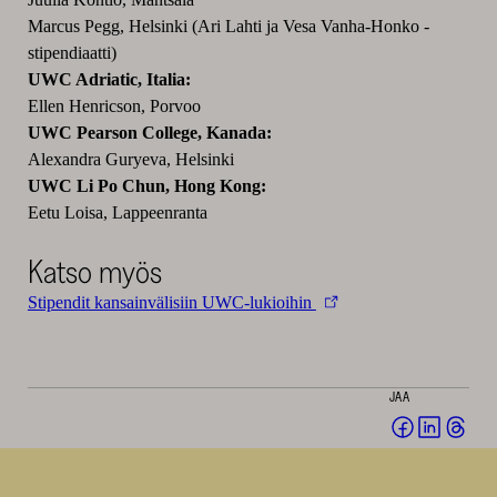
Marcus Pegg, Helsinki (Ari Lahti ja Vesa Vanha-Honko -
stipendiaatti)
UWC Adriatic, Italia:
Ellen Henricson, Porvoo
UWC Pearson College, Kanada:
Alexandra Guryeva, Helsinki
UWC Li Po Chun, Hong Kong:
Eetu Loisa, Lappeenranta
Katso myös
Stipendit kansainvälisiin UWC-lukioihin
JAA
Jaa
Jaa
Jaa
Facebookis
LinkedI
Thr
(avautuu
(avautu
(av