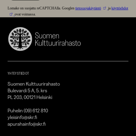
Lomake on suojattu reCAPTCHAlla. Googlen
tietosuojakäytäntö
ja
käyttöehdot
ovat voimassa.
Suomen
Kulttuurirahasto
–
SKR
YHTEYSTIEDOT
Suomen Kulttuurirahasto
Bulevardi 5 A, 5. krs
PL 203, 00121 Helsinki
Puhelin (09) 612 810
yleisinfo@skr.fi
apurahainfo@skr.fi