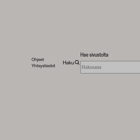
Hae sivustolta
Ohjeet
Haku
Hae
Yhteystiedot
sivustolta