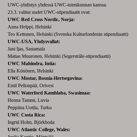
UWC-yhdistys yhdessä UWC-toimikunnan kanssa.
23.3. valitut uudet UWC-stipendiaatit ovat:
UWC Red Cross Nordic, Norja:
Anna Helppi, Helsinki
Teo Kettunen, Helsinki (Svenska Kulturfondenin stipendiaatti)
UWC-USA, Yhdysvallat:
Jani Ijas, Sastamala
Matias Muuronen, Helsinki (Segerstråle-stipendiaatti)
UWC Mahindra, Intia:
Ella Könönen, Helsinki
UWC Mostar, Bosnia-Hertsegovina:
Emil Pellonpää, Orivesi
UWC Waterford Kamhlaba, Swasimaa:
Henna Tammi, Luvia
Peppiina Uotila, Turku
UWC Costa Rica:
Ingrid Holm, Björkboda
UWC Atlantic College, Wales:
Juulia Kontio, Mäntsälä