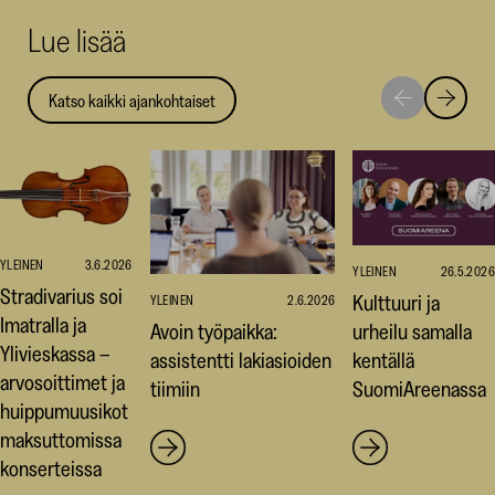
uuteen
uuteen
uut
Lue lisää
ikkunaan)
ikkunaa
ikk
Katso kaikki ajankohtaiset
Siirry
Siirry
seuraavaan
edellise
nostoon
nostoo
YLEINEN
3.6.2026
YLEINEN
26.5.2026
Stradivarius soi
Kulttuuri ja
YLEINEN
2.6.2026
Imatralla ja
Avoin työpaikka:
urheilu samalla
Ylivieskassa –
assistentti lakiasioiden
kentällä
arvosoittimet ja
tiimiin
SuomiAreenassa
huippumuusikot
maksuttomissa
konserteissa