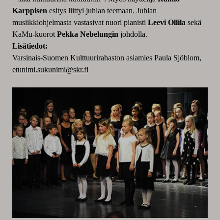
Karppisen
esitys liittyi juhlan teemaan. Juhlan
musiikkiohjelmasta vastasivat nuori pianisti
Leevi Ollila
sekä
KaMu-kuorot
Pekka Nebelungin
johdolla.
Lisätiedot:
Varsinais-Suomen Kulttuurirahaston asiamies Paula Sjöblom,
etunimi.sukunimi@skr.fi