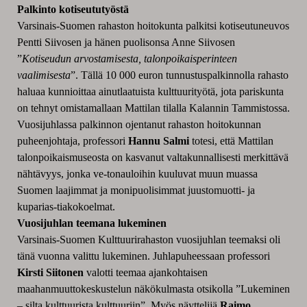
Palkinto kotiseututyöstä
Varsinais-Suomen rahaston hoitokunta palkitsi kotiseutuneuvos
Pentti Siivosen ja hänen puolisonsa Anne Siivosen
”
Kotiseudun arvostamisesta, talonpoikaisperinteen
vaalimisesta
”. Tällä 10 000 euron tunnustuspalkinnolla rahasto
haluaa kunnioittaa ainutlaatuista kulttuurityötä, jota pariskunta
on tehnyt omistamallaan Mattilan tilalla Kalannin Tammistossa.
Vuosijuhlassa palkinnon ojentanut rahaston hoitokunnan
puheenjohtaja, professori
Hannu Salmi
totesi, että Mattilan
talonpoikaismuseosta on kasvanut valtakunnallisesti merkittävä
nähtävyys, jonka ve-tonauloihin kuuluvat muun muassa
Suomen laajimmat ja monipuolisimmat juustomuotti- ja
kuparias-tiakokoelmat.
Vuosijuhlan teemana lukeminen
Varsinais-Suomen Kulttuurirahaston vuosijuhlan teemaksi oli
tänä vuonna valittu lukeminen. Juhlapuheessaan professori
Kirsti Siitonen
valotti teemaa ajankohtaisen
maahanmuuttokeskustelun näkökulmasta otsikolla ”Lukeminen
– silta kulttuurista kulttuuriin”. Myös näyttelijä
Raimo