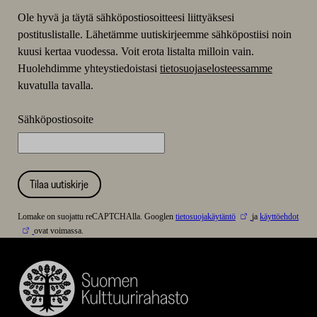
Ole hyvä ja täytä sähköpostiosoitteesi liittyäksesi
postituslistalle. Lähetämme uutiskirjeemme sähköpostiisi noin
kuusi kertaa vuodessa. Voit erota listalta milloin vain.
Huolehdimme yhteystiedoistasi
tietosuojaselosteessamme
kuvatulla tavalla.
Sähköpostiosoite
Tilaa uutiskirje
Lomake on suojattu reCAPTCHAlla. Googlen
tietosuojakäytäntö
ja
käyttöehdot
ovat voimassa.
Suomen
Kulttuurirahasto