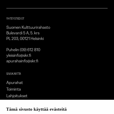
–
SKR
YHTEYSTIEDOT
Suomen Kulttuurirahasto
Bulevardi 5 A, 5. krs
PL 203, 00121 Helsinki
Puhelin (09) 612 810
yleisinfo@skr.fi
apurahainfo@skr.fi
SIVUKARTTA
Apurahat
Toiminta
Lahjoitukset
Tietoa meistä
Ajankohtaista
Tämä sivusto käyttää evästeitä