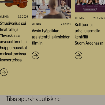
YLEINEN
3.6.2026
YLEINEN
26.5.2026
Stradivarius soi
Kulttuuri ja
YLEINEN
2.6.2026
Imatralla ja
Avoin työpaikka:
urheilu samalla
Ylivieskassa –
assistentti lakiasioiden
kentällä
arvosoittimet ja
tiimiin
SuomiAreenassa
huippumuusikot
maksuttomissa
konserteissa
Tilaa apurahauutiskirje