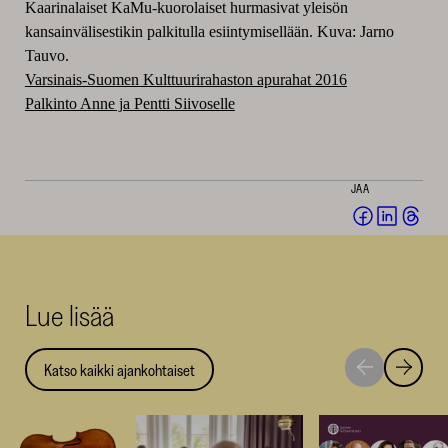
Kaarinalaiset KaMu-kuorolaiset hurmasivat yleisön
kansainvälisestikin palkitulla esiintymisellään. Kuva: Jarno
Tauvo.
Varsinais-Suomen Kulttuurirahaston apurahat 2016
Palkinto Anne ja Pentti Siivoselle
JAA
Jaa
Jaa
Jaa
Facebookis
LinkedI
Thr
(avautuu
(avautu
(av
uuteen
uuteen
uut
Lue lisää
ikkunaan)
ikkunaa
ikk
Katso kaikki ajankohtaiset
Siirry
Siirry
seuraavaan
edellise
nostoon
nostoo