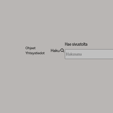
Hae sivustolta
Ohjeet
Haku
Hae
Yhteystiedot
sivustolta