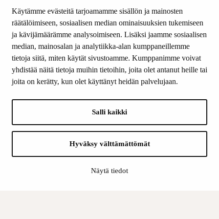
Tiede & Taide
Käytämme evästeitä tarjoamamme sisällön ja mainosten
Yhteystiedot
räätälöimiseen, sosiaalisen median ominaisuuksien tukemiseen
ja kävijämäärämme analysoimiseen. Lisäksi jaamme sosiaalisen
median, mainosalan ja analytiikka-alan kumppaneillemme
SEURAA MEITÄ
tietoja siitä, miten käytät sivustoamme. Kumppanimme voivat
Facebook
yhdistää näitä tietoja muihin tietoihin, joita olet antanut heille tai
Instagram
joita on kerätty, kun olet käyttänyt heidän palvelujaan.
Youtube
LinkedIn
Salli kaikki
INFO
Hyväksy välttämättömät
Suomen Kulttuurirahasto:
Laskutusosoite
Näytä tiedot
Tietosuoja
Kannatusyhdistys:
Laskutusosoite
Tietosuojaseloste