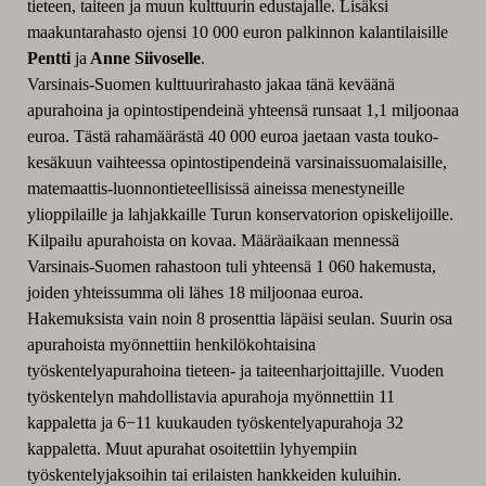
tieteen, taiteen ja muun kulttuurin edustajalle. Lisäksi
maakuntarahasto ojensi 10 000 euron palkinnon kalantilaisille
Pentti
ja
Anne Siivoselle
.
Varsinais-Suomen kulttuurirahasto jakaa tänä keväänä
apurahoina ja opintostipendeinä yhteensä runsaat 1,1 miljoonaa
euroa. Tästä rahamäärästä 40 000 euroa jaetaan vasta touko-
kesäkuun vaihteessa opintostipendeinä varsinaissuomalaisille,
matemaattis-luonnontieteellisissä aineissa menestyneille
ylioppilaille ja lahjakkaille Turun konservatorion opiskelijoille.
Kilpailu apurahoista on kovaa. Määräaikaan mennessä
Varsinais-Suomen rahastoon tuli yhteensä 1 060 hakemusta,
joiden yhteissumma oli lähes 18 miljoonaa euroa.
Hakemuksista vain noin 8 prosenttia läpäisi seulan. Suurin osa
apurahoista myönnettiin henkilökohtaisina
työskentelyapurahoina tieteen- ja taiteenharjoittajille. Vuoden
työskentelyn mahdollistavia apurahoja myönnettiin 11
kappaletta ja 6−11 kuukauden työskentelyapurahoja 32
kappaletta. Muut apurahat osoitettiin lyhyempiin
työskentelyjaksoihin tai erilaisten hankkeiden kuluihin.