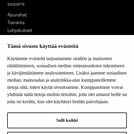
SIVUKARTTA
Apurahat
Toiminta
Lahjoitukset
Tietoa meistä
Ajankohtaista
Tämä sivusto käyttää evästeitä
Tiede & Taide
Käytämme evästeitä tarjoamamme sisällön ja mainosten
Yhteystiedot
räätälöimiseen, sosiaalisen median ominaisuuksien tukemiseen
ja kävijämäärämme analysoimiseen. Lisäksi jaamme sosiaalisen
median, mainosalan ja analytiikka-alan kumppaneillemme
SEURAA MEITÄ
tietoja siitä, miten käytät sivustoamme. Kumppanimme voivat
Facebook
yhdistää näitä tietoja muihin tietoihin, joita olet antanut heille tai
Instagram
joita on kerätty, kun olet käyttänyt heidän palvelujaan.
Youtube
LinkedIn
Salli kaikki