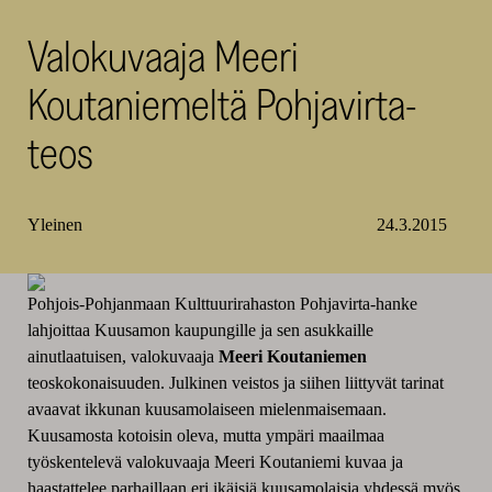
SKR
Valokuvaaja Meeri
Koutaniemeltä Pohjavirta-
teos
Yleinen
24.3.2015
Pohjois-Pohjanmaan Kulttuurirahaston Pohjavirta-hanke
lahjoittaa Kuusamon kaupungille ja sen asukkaille
ainutlaatuisen, valokuvaaja
Meeri Koutaniemen
teoskokonaisuuden. Julkinen veistos ja siihen liittyvät tarinat
avaavat ikkunan kuusamolaiseen mielenmaisemaan.
Kuusamosta kotoisin oleva, mutta ympäri maailmaa
työskentelevä valokuvaaja Meeri Koutaniemi kuvaa ja
haastattelee parhaillaan eri ikäisiä kuusamolaisia yhdessä myös