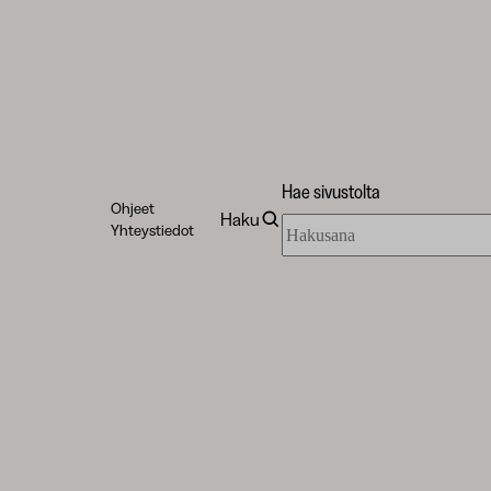
Hae sivustolta
Ohjeet
Haku
Hae
Yhteystiedot
sivustolta