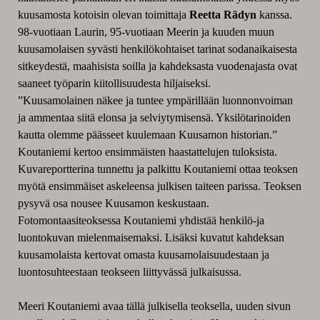
kuusamosta kotoisin olevan toimittaja
Reetta Rädyn
kanssa.
98-vuotiaan Laurin, 95-vuotiaan Meerin ja kuuden muun
kuusamolaisen syvästi henkilökohtaiset tarinat sodanaikaisesta
sitkeydestä, maahisista soilla ja kahdeksasta vuodenajasta ovat
saaneet työparin kiitollisuudesta hiljaiseksi.
”Kuusamolainen näkee ja tuntee ympärillään luonnonvoiman
ja ammentaa siitä elonsa ja selviytymisensä. Yksilötarinoiden
kautta olemme päässeet kuulemaan Kuusamon historian.”
Koutaniemi kertoo ensimmäisten haastattelujen tuloksista.
Kuvareportterina tunnettu ja palkittu Koutaniemi ottaa teoksen
myötä ensimmäiset askeleensa julkisen taiteen parissa. Teoksen
pysyvä osa nousee Kuusamon keskustaan.
Fotomontaasiteoksessa Koutaniemi yhdistää henkilö-ja
luontokuvan mielenmaisemaksi. Lisäksi kuvatut kahdeksan
kuusamolaista kertovat omasta kuusamolaisuudestaan ja
luontosuhteestaan teokseen liittyvässä julkaisussa.
Meeri Koutaniemi avaa tällä julkisella teoksella, uuden sivun