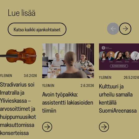
uuteen
uuteen
uut
Lue lisää
ikkunaan)
ikkunaa
ikk
Katso kaikki ajankohtaiset
Siirry
Siirry
seuraavaan
edellise
nostoon
nostoo
YLEINEN
3.6.2026
YLEINEN
26.5.2026
Stradivarius soi
Kulttuuri ja
YLEINEN
2.6.2026
Imatralla ja
Avoin työpaikka:
urheilu samalla
Ylivieskassa –
assistentti lakiasioiden
kentällä
arvosoittimet ja
tiimiin
SuomiAreenassa
huippumuusikot
maksuttomissa
konserteissa