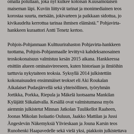
omalla polullaan, joka nyt kulkee kotoisan Kuusamolaisen
maiseman läpi. Kuviin liittyvät tarinat ja monimediainen teos
korostaa suurta, metsään, jokivarteen ja paikkaan sidottua, jo
kivikaudelta kerrottua tarinaa ihmisen elämästä.” Pohjavirta-
hankkeen kuraattori Antti Tenetz kertoo.
Pohjois-Pohjanmaan Kulttuurirahaston Pohjavirta-hankkeen
tuottama, Pohjois-Pohjanmaalle levittyvä kahdeksanosainen
teoskokonaisuus valmistuu kesän 2015 aikana. Hankkeessa
etsittiin alueen ominaisvireeseen, kuten historiaan ja ilmiöihin
tarttuvia nykytaiteen teoksia. Syksyllä 2014 julkistettiin
kokonaisuuden ensimmäiset teokset eli Aki Roukalan
Aikalaiset Pudasjärvellä sekä yhteisöllinen, työryhmän
Jortikka, Porkka, Riepula ja Mäkelä luotsaama Mankilan
Kyläjätit Siikalatvalla. Kesällä ovat valmistumassa myös
aiemmin julkistetut Minnan Jatkolan Tuulikellot Raaheen,
Joonas Mikolan Isolaatio Ouluun, Jaakko Mattilan ja Jussi
Ängeslevän Näkemyksiä Ylivieskaan ja Jouna Karsin teos
Runohenki Haapavedelle sekä vielä yksi, piakkoin julkistettava