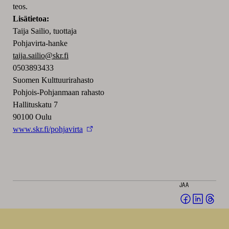
teos.
Lisätietoa:
Taija Sailio, tuottaja
Pohjavirta-hanke
taija.sailio@skr.fi
0503893433
Suomen Kulttuurirahasto
Pohjois-Pohjanmaan rahasto
Hallituskatu 7
90100 Oulu
www.skr.fi/pohjavirta
JAA
Jaa
Jaa
Jaa
Facebookis
LinkedI
Thr
(avautuu
(avautu
(av