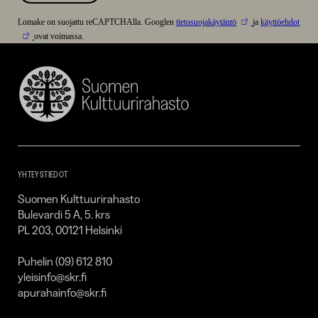
Lomake on suojattu reCAPTCHAlla. Googlen
tietosuojakäytäntö
ja
käyttöehdot
ovat voimassa.
Suomen
Kulttuurirahasto
–
SKR
YHTEYSTIEDOT
Suomen Kulttuurirahasto
Bulevardi 5 A, 5. krs
PL 203, 00121 Helsinki
Puhelin (09) 612 810
yleisinfo@skr.fi
apurahainfo@skr.fi