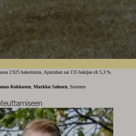
ssa 2 925 hakemusta. Apurahan sai 155 hakijaa eli 5,3 %.
onas Kokkosen
,
Markku Salosen
, Suomen
toteuttamiseen