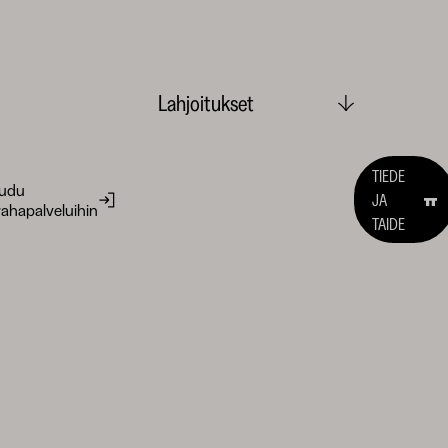
Lahjoitukset
TIEDE
audu
JA
ahapalveluihin
TAIDE