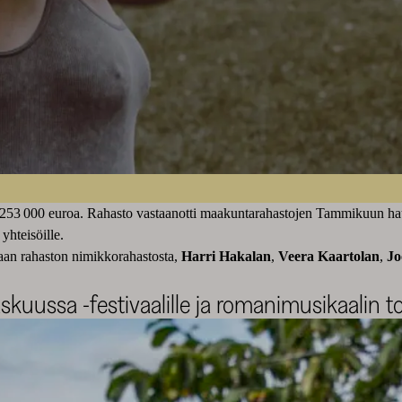
2 253 000 euroa. Rahasto vastaanotti maakuntarahastojen Tammikuun hau
yhteisöille.
an rahaston nimikkorahastosta,
Harri Hakalan
,
Veera Kaartolan
,
Jo
skuussa -festivaalille ja romanimusikaalin 