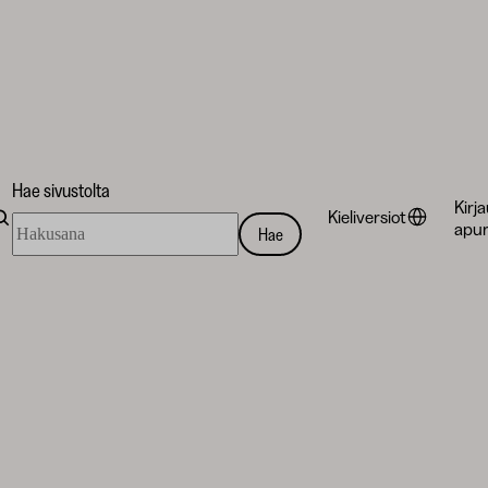
Hae sivustolta
Kirj
Kieliversiot
Hae
apur
Hae
sivustolta