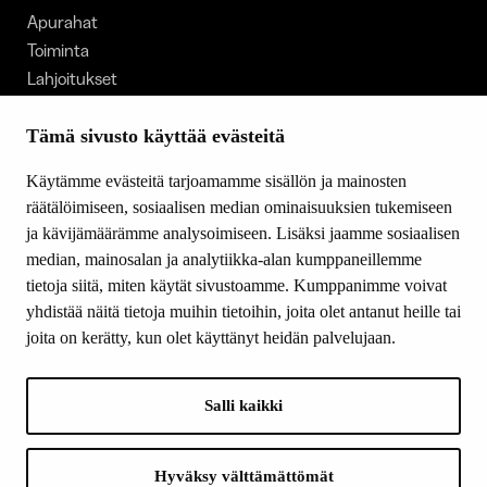
Apurahat
Toiminta
Lahjoitukset
Tietoa meistä
Ajankohtaista
Tämä sivusto käyttää evästeitä
Tiede & Taide
Käytämme evästeitä tarjoamamme sisällön ja mainosten
Yhteystiedot
räätälöimiseen, sosiaalisen median ominaisuuksien tukemiseen
ja kävijämäärämme analysoimiseen. Lisäksi jaamme sosiaalisen
median, mainosalan ja analytiikka-alan kumppaneillemme
SEURAA MEITÄ
tietoja siitä, miten käytät sivustoamme. Kumppanimme voivat
Facebook
yhdistää näitä tietoja muihin tietoihin, joita olet antanut heille tai
Instagram
joita on kerätty, kun olet käyttänyt heidän palvelujaan.
Youtube
LinkedIn
Salli kaikki
INFO
Hyväksy välttämättömät