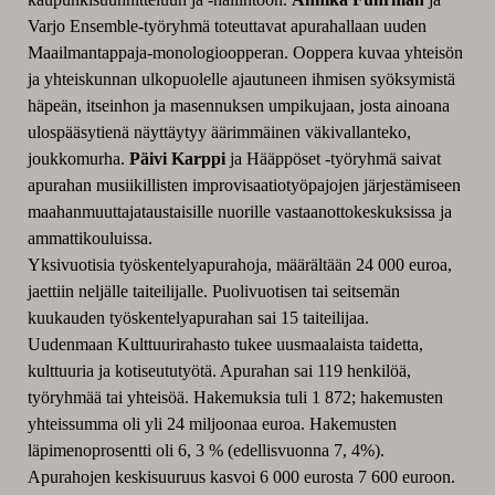
Varjo Ensemble-työryhmä toteuttavat apurahallaan uuden
Maailmantappaja-monologioopperan. Ooppera kuvaa yhteisön
ja yhteiskunnan ulkopuolelle ajautuneen ihmisen syöksymistä
häpeän, itseinhon ja masennuksen umpikujaan, josta ainoana
ulospääsytienä näyttäytyy äärimmäinen väkivallanteko,
joukkomurha.
Päivi Karppi
ja Hääppöset -työryhmä saivat
apurahan musiikillisten improvisaatiotyöpajojen järjestämiseen
maahanmuuttajataustaisille nuorille vastaanottokeskuksissa ja
ammattikouluissa.
Yksivuotisia työskentelyapurahoja, määrältään 24 000 euroa,
jaettiin neljälle taiteilijalle. Puolivuotisen tai seitsemän
kuukauden työskentelyapurahan sai 15 taiteilijaa.
Uudenmaan Kulttuurirahasto tukee uusmaalaista taidetta,
kulttuuria ja kotiseututyötä. Apurahan sai 119 henkilöä,
työryhmää tai yhteisöä. Hakemuksia tuli 1 872; hakemusten
yhteissumma oli yli 24 miljoonaa euroa. Hakemusten
läpimenoprosentti oli 6, 3 % (edellisvuonna 7, 4%).
Apurahojen keskisuuruus kasvoi 6 000 eurosta 7 600 euroon.