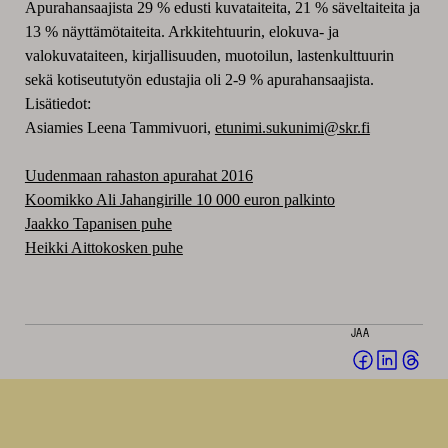
Apurahansaajista 29 % edusti kuvataiteita, 21 % säveltaiteita ja
13 % näyttämötaiteita. Arkkitehtuurin, elokuva- ja
valokuvataiteen, kirjallisuuden, muotoilun, lastenkulttuurin
sekä kotiseututyön edustajia oli 2-9 % apurahansaajista.
Lisätiedot:
Asiamies Leena Tammivuori,
etunimi.sukunimi@skr.fi
Uudenmaan rahaston apurahat 2016
Koomikko Ali Jahangirille 10 000 euron palkinto
Jaakko Tapanisen puhe
Heikki Aittokosken puhe
JAA
Jaa
Jaa
Jaa
Facebookis
LinkedI
Thr
(avautuu
(avautu
(av
uuteen
uuteen
uut