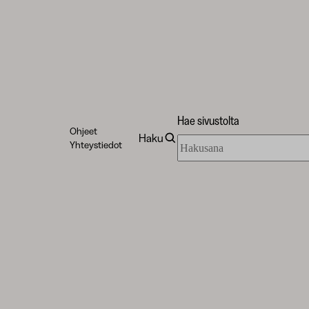
Hae sivustolta
Ohjeet
Haku
Hae
Yhteystiedot
sivustolta