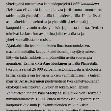
yhteistyönä toteutettava katutaideprojekti
Lisää katutaidetta
Helsinkiin
elävöittää kaupunkikuvaa ja rikastuttaa suomalaista
taidekenttää yhteisölähtöisillä katutaideteoksilla. Hanke lisää
asuinalueiden omaehtoista ja yhteisöllistä tekemistä ja tuo
kaupunkiaktivismin osaksi yhteisö- ja julkista taidetta. Teokset
toimivat keskustelun avauksina julkisesta tilasta ja
yhteiskunnallisista teemoista.
Ajankohtaisiin teemoihin, kuten ilmastonmuutokseen,
maahanmuuttajiin, kaupunkiaktivismiin ja syrjäytymiseen
liittyviin taidehankkeisiin myönnettiin useita suurempia
apurahoja. Esimerkiksi
Anu Koskinen
ja Tältä Planeetalta -
työryhmä saivat 26 000 euroa ilmastonmuutosta ja ekologista
kriisiä käsittelevän teatteriesityksen valmistamiseen ja taiteen
maisteri
Anssi Keränen
puolivuotisen työskentelyapurahan
ekologiaa käsittelevän kuvakirjan tekemiseen lapsille.
Valtiotieteen tohtori
Pasi Mäenpää
sai Heikki von Hertzenin
nimikkorahastosta 16 500 euroa tietoteoksen kirjoittamiseen
kaupunkiaktivismin ja jakamistalouden vaikutuksista
kaupunkisuunnitteluun ja -hallintoon.
Annika Fuhrman
ja