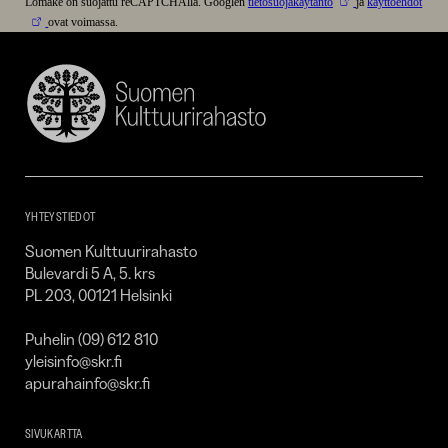
Lomake on suojattu reCAPTCHAlla. Googlen
tietosuojakäytäntö
ja
käyttöehdot
ovat voimassa.
Suomen
Kulttuurirahasto
–
SKR
YHTEYSTIEDOT
Suomen Kulttuurirahasto
Bulevardi 5 A, 5. krs
PL 203, 00121 Helsinki
Puhelin (09) 612 810
yleisinfo@skr.fi
apurahainfo@skr.fi
SIVUKARTTA