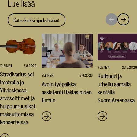
Lue lisää
ikkunaan)
ikkunaa
ikk
Katso kaikki ajankohtaiset
Siirry
Siirry
seuraavaan
edellise
nostoon
nostoo
YLEINEN
3.6.2026
YLEINEN
26.5.2026
Stradivarius soi
Kulttuuri ja
YLEINEN
2.6.2026
Imatralla ja
Avoin työpaikka:
urheilu samalla
Ylivieskassa –
assistentti lakiasioiden
kentällä
arvosoittimet ja
tiimiin
SuomiAreenassa
huippumuusikot
maksuttomissa
konserteissa