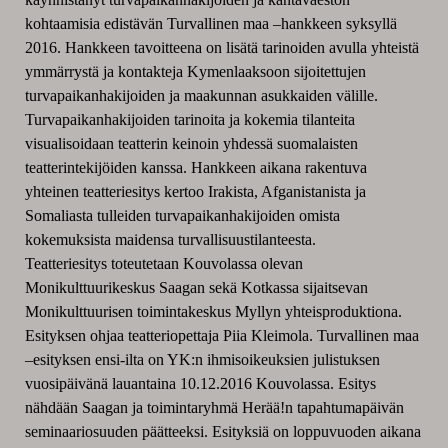
kohtaamisia edistävän Turvallinen maa –hankkeen syksyllä
2016. Hankkeen tavoitteena on lisätä tarinoiden avulla yhteistä
ymmärrystä ja kontakteja Kymenlaaksoon sijoitettujen
turvapaikanhakijoiden ja maakunnan asukkaiden välille.
Turvapaikanhakijoiden tarinoita ja kokemia tilanteita
visualisoidaan teatterin keinoin yhdessä suomalaisten
teatterintekijöiden kanssa. Hankkeen aikana rakentuva
yhteinen teatteriesitys kertoo Irakista, Afganistanista ja
Somaliasta tulleiden turvapaikanhakijoiden omista
kokemuksista maidensa turvallisuustilanteesta.
Teatteriesitys toteutetaan Kouvolassa olevan
Monikulttuurikeskus Saagan sekä Kotkassa sijaitsevan
Monikulttuurisen toimintakeskus Myllyn yhteisproduktiona.
Esityksen ohjaa teatteriopettaja Piia Kleimola. Turvallinen maa
–esityksen ensi-ilta on YK:n ihmisoikeuksien julistuksen
vuosipäivänä lauantaina 10.12.2016 Kouvolassa. Esitys
nähdään Saagan ja toimintaryhmä Herää!n tapahtumapäivän
seminaariosuuden päätteeksi. Esityksiä on loppuvuoden aikana