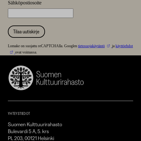
Sähköpostiosoite
Tilaa uutiskirje
Lomake on suojattu reCAPTCHAlla. Googlen
tietosuojakäytäntö
ja
käyttöehdot
ovat voimassa.
Suomen
Kulttuurirahasto
–
SKR
YHTEYSTIEDOT
Suomen Kulttuurirahasto
Bulevardi 5 A, 5. krs
PL 203, 00121 Helsinki