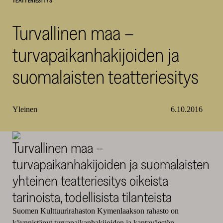
TEATTERIESITYS
SKR
Turvallinen maa –
turvapaikanhakijoiden ja
suomalaisten teatteriesitys
Yleinen
6.10.2016
Turvallinen maa –
turvapaikanhakijoiden ja suomalaisten
yhteinen teatteriesitys oikeista
tarinoista, todellisista tilanteista
Suomen Kulttuurirahaston Kymenlaakson rahasto on
käynnistänyt turvapaikanhakijoiden ja kantaväestön