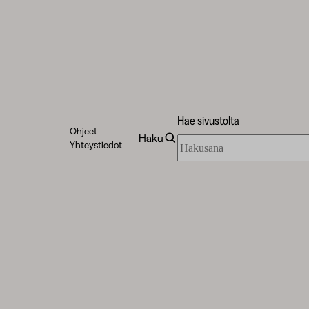
Hae sivustolta
Ohjeet
Haku
Hae
Yhteystiedot
sivustolta