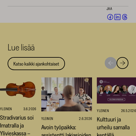
JAA
Jaa
Jaa
Jaa
Facebookis
LinkedI
Thr
(avautuu
(avautu
(av
uuteen
uuteen
uut
Lue lisää
ikkunaan)
ikkunaa
ikk
Katso kaikki ajankohtaiset
Siirry
Siirry
seuraavaan
edellise
nostoon
nostoo
YLEINEN
3.6.2026
YLEINEN
26.5.2026
Stradivarius soi
Kulttuuri ja
YLEINEN
2.6.2026
Imatralla ja
Avoin työpaikka:
urheilu samalla
Ylivieskassa –
assistentti lakiasioiden
kentällä