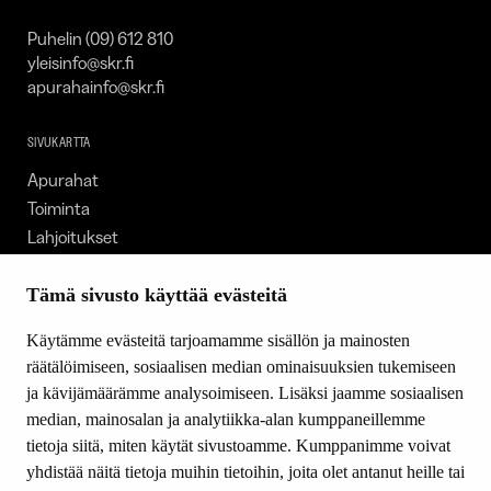
Puhelin (09) 612 810
yleisinfo@skr.fi
apurahainfo@skr.fi
SIVUKARTTA
Apurahat
Toiminta
Lahjoitukset
Tietoa meistä
Ajankohtaista
Tämä sivusto käyttää evästeitä
Tiede & Taide
Käytämme evästeitä tarjoamamme sisällön ja mainosten
Yhteystiedot
räätälöimiseen, sosiaalisen median ominaisuuksien tukemiseen
ja kävijämäärämme analysoimiseen. Lisäksi jaamme sosiaalisen
median, mainosalan ja analytiikka-alan kumppaneillemme
SEURAA MEITÄ
tietoja siitä, miten käytät sivustoamme. Kumppanimme voivat
Facebook
yhdistää näitä tietoja muihin tietoihin, joita olet antanut heille tai