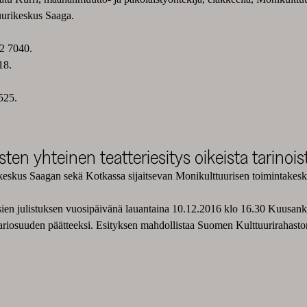
uurikeskus Saaga.
72 7040.
18.
525.
n yhteinen teatteriesitys oikeista tarinoista,
ikeskus Saagan sekä Kotkassa sijaitsevan Monikulttuurisen toimintakes
sien julistuksen vuosipäivänä lauantaina 10.12.2016 klo 16.30 Kuusan
iosuuden päätteeksi. Esityksen mahdollistaa Suomen Kulttuurirahaston