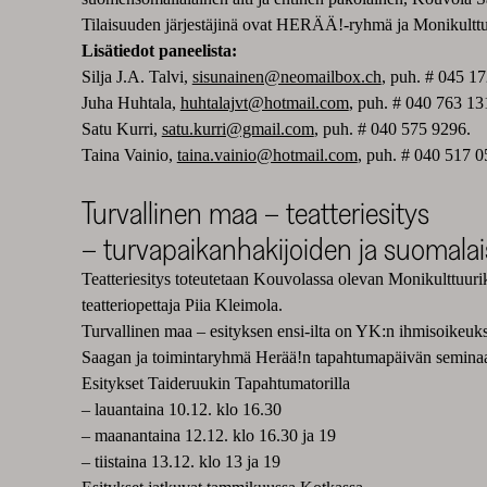
Tilaisuuden järjestäjinä ovat HERÄÄ!-ryhmä ja Monikultt
Lisätiedot paneelista:
Silja J.A. Talvi,
sisunainen@neomailbox.ch
, puh. # 045 1
Juha Huhtala,
huhtalajvt@hotmail.com
, puh. # 040 763 13
Satu Kurri,
satu.kurri@gmail.com
, puh. # 040 575 9296.
Taina Vainio,
taina.vainio@hotmail.com
, puh. # 040 517 0
Turvallinen maa – teatteriesitys
– turvapaikanhakijoiden ja suomalaiste
Teatteriesitys toteutetaan Kouvolassa olevan Monikulttuur
teatteriopettaja Piia Kleimola.
Turvallinen maa – esityksen ensi-ilta on YK:n ihmisoikeuk
Saagan ja toimintaryhmä Herää!n tapahtumapäivän seminaar
Esitykset Taideruukin Tapahtumatorilla
– lauantaina 10.12. klo 16.30
– maanantaina 12.12. klo 16.30 ja 19
– tiistaina 13.12. klo 13 ja 19