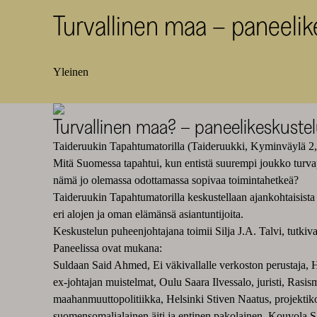
Turvallinen maa – paneelike
Yleinen
Turvallinen maa? – paneelikeskuste
Taideruukin Tapahtumatorilla (Taideruukki, Kyminväylä 2,
Mitä Suomessa tapahtui, kun entistä suurempi joukko turvapa
nämä jo olemassa odottamassa sopivaa toimintahetkeä?
Taideruukin Tapahtumatorilla keskustellaan ajankohtaisista a
eri alojen ja oman elämänsä asiantuntijoita.
Keskustelun puheenjohtajana toimii Silja J.A. Talvi, tutkiva jo
Paneelissa ovat mukana:
Suldaan Said Ahmed, Ei väkivallalle verkoston perustaja, He
ex-johtajan muistelmat, Oulu Saara Ilvessalo, juristi, Rasi
maahanmuuttopolitiikka, Helsinki Stiven Naatus, projekti
suomensomalialainen äiti ja entinen pakolainen, Kouvola S