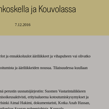
nkoskella ja Kouvolassa
7.12.2016
ot ja ennakkoluulot ääriliikkeet ja vihapuheen vai olivatko
soitumista ja ääriliikkeiden nousua. Tilaisuudessa kuullaan
inä perustin uusnatsijärjestön: Suomen Vastarintaliikkeen
hmisoikeusaktivisti, erityisalueena kotoutumiskysymykset ja
Helsinki Aimal Hakimi, dokumentaristi, Kotka Anab Hassan,
uurikeskus Saagan puheenjohtaja, Kouvola