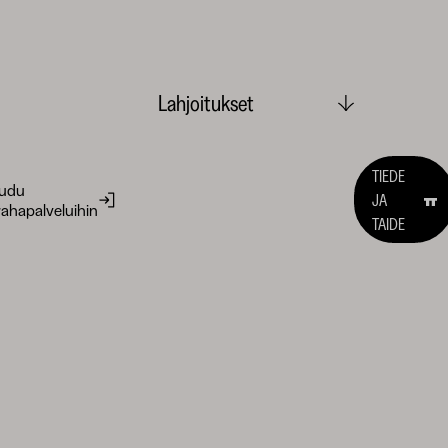
Lahjoitukset
TIEDE
audu
JA
ahapalveluihin
TAIDE