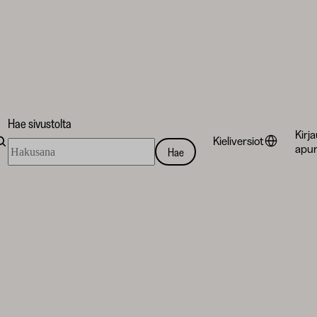
Hae sivustolta
Kirj
Kieliversiot
Hae
apur
Hae
sivustolta