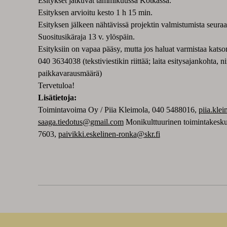
Esitykset jatkuvat tammikuussa Kotkassa.
Esityksen arvioitu kesto 1 h 15 min.
Esityksen jälkeen nähtävissä projektin valmistumista seura
Suositusikäraja 13 v. ylöspäin.
Esityksiin on vapaa pääsy, mutta jos haluat varmistaa kats
040 3634038 (tekstiviestikin riittää; laita esitysajankohta, n
paikkavarausmäärä)
Tervetuloa!
Lisätietoja:
Toimintavoima Oy / Piia Kleimola, 040 5488016,
piia.kle
saaga.tiedotus@gmail.com
Monikulttuurinen toimintakesk
7603,
paivikki.eskelinen-ronka@skr.fi