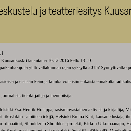
skustelu ja teatteriesitys Kuusa
lu
 Kuusankoski) lauantaina 10.12.2016 kello 13 -16
ikanhakijoita ylitti valtakunnan rajan syksyllä 2015? Synnyttivätkö pel
sioista ja etsitään keinoja kuinka voitaisiin ehkäistä ennakolta radikali
urnalisti, tietokirjailija ja luennoitsija.
lsinki Esa-Henrik Holappa, rasisminvastainen aktivisti ja kirjailija, M
smi rikoslakiin –aloitteen tekijä, Helsinki Emma Kari, kansanedustaja, i
koordinaattori, Shoulder to Shoulder –projekti, Kirkon Ulkomaanapu, 
atu Kurri, maahanmuutto- ja pakolaistyöntekijä, eläkkeellä, Monikultt