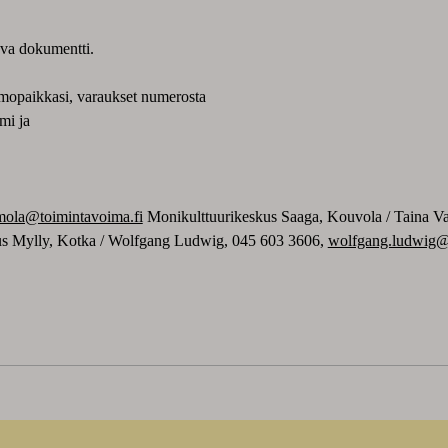
ava dokumentti.
omopaikkasi, varaukset numerosta
imi ja
imola@toimintavoima.fi
Monikulttuurikeskus Saaga, Kouvola / Taina V
us Mylly, Kotka / Wolfgang Ludwig, 045 603 3606,
wolfgang.ludwig@