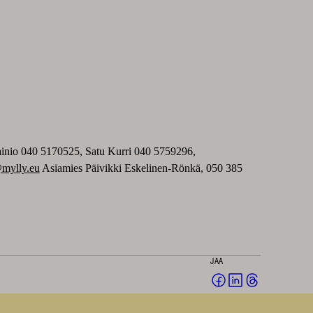
ainio 040 5170525, Satu Kurri 040 5759296,
mylly.eu
Asiamies Päivikki Eskelinen-Rönkä, 050 385
JAA
Jaa
Jaa
Jaa
Facebookissa
LinkedInissä
Threadsissä
(avautuu
(avautuu
(avautuu