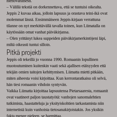
hienovaraisesti.
– Välillä tekstiä on dorkennettava, että se tuntuisi oikealta.
Jeppis 2 kuvaa aikaa, jolloin lapsuus ja orastava teini-ikä ovat
molemmat läsnä. Ensimmäiseen Jeppis-kirjaan verrattuna
tilanne on nyt merkittävällä tavalla toinen, kun Liimatalla on
käytössään omat vanhat päiväkirjansa.
– Olen yrittänyt lukea suppeiden päiväkirjamerkintöjeni läpi,
miltä oikeasti tuntui silloin.
Pitkä projekti
Jeppis oli tekeillä jo vuonna 1990. Romaanin lopullinen
muotoutuminen kuitenkin vaati sekä ajallisen etäisyyden että
tekijän omien taitojen kehittymisen. Liimatta mietti pitkään,
miten aiheesta voisi kirjoittaa. Kun kerrontaratkaisu oli selvä,
hän tiesi romaanin vihdoin syntyvän.
Vaikka Liimatta kirjoittaa lapsuutensa Pietarsaaresta, romaanit
ovat vaatineet paljon taustatyötä: vanhojen sanomalehtien
tutkimista, haastatteluja ja yksityiskohtien tarkastamista niin
internetistä kuin vanhoista tietosanakirjoistakin. Jos yksikin
fakta menee pieleen, se harmittaa.