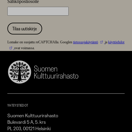
Sähköpostiosoite
Tilaa uutiskirje
Lomake on suojattu reCAPTCHAlla. Googlen
tietosuojakäytäntö
ja
käyttöehdot
ovat voimassa.
Suomen
Kulttuurirahasto
–
SKR
YHTEYSTIEDOT
Suomen Kulttuurirahasto
Bulevardi 5 A, 5. krs
PL 203, 00121 Helsinki