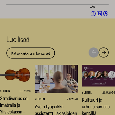
JAA
Jaa
Jaa
Jaa
Facebookis
LinkedI
Thr
(avautuu
(avautu
(av
uuteen
uuteen
uut
Lue lisää
ikkunaan)
ikkunaa
ikk
Katso kaikki ajankohtaiset
Siirry
Siirry
seuraavaan
edellise
nostoon
nostoo
YLEINEN
3.6.2026
YLEINEN
26.5.2026
Stradivarius soi
Kulttuuri ja
YLEINEN
2.6.2026
Imatralla ja
Avoin työpaikka:
urheilu samalla
Ylivieskassa –
assistentti lakiasioiden
kentällä