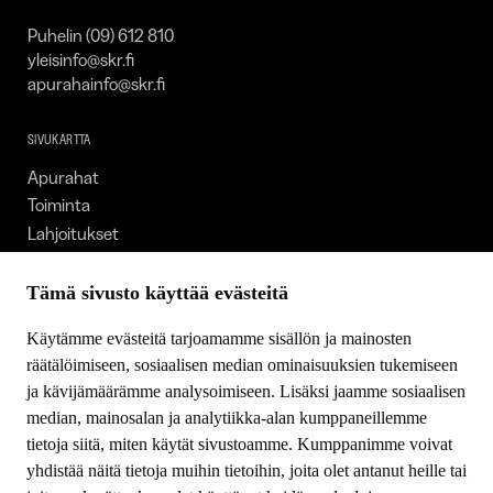
Puhelin (09) 612 810
yleisinfo@skr.fi
apurahainfo@skr.fi
SIVUKARTTA
Apurahat
Toiminta
Lahjoitukset
Tietoa meistä
Ajankohtaista
Tämä sivusto käyttää evästeitä
Tiede & Taide
Käytämme evästeitä tarjoamamme sisällön ja mainosten
Yhteystiedot
räätälöimiseen, sosiaalisen median ominaisuuksien tukemiseen
ja kävijämäärämme analysoimiseen. Lisäksi jaamme sosiaalisen
median, mainosalan ja analytiikka-alan kumppaneillemme
SEURAA MEITÄ
tietoja siitä, miten käytät sivustoamme. Kumppanimme voivat
Facebook
yhdistää näitä tietoja muihin tietoihin, joita olet antanut heille tai
Instagram