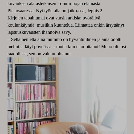
kuvauksen ala-asteikäisen Tommi-pojan elämästä
Pietarsaaressa. Nyt työn alla on jatko-osa, Jeppis 2.
Kirjojen tapahtumat ovat varsin arkisia: pyöräilyä,
koulunkäyntiä, musiikin kuuntelua. Liimattaa onkin ärsyttänyt
lapsuuskuvausten ihannoiva sävy.
– Sellainen että aina mummo oli hyväntuulinen ja aina odotti
mehut ja lätyt pöydässä – mutta kun ei odottanut! Meno oli tosi
raadollista, sen on vain unohtanut.