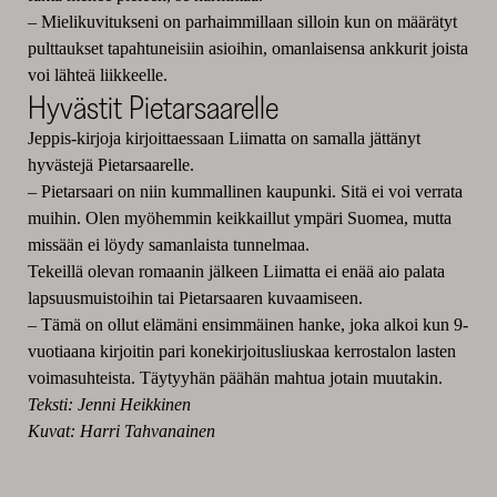
– Mielikuvitukseni on parhaimmillaan silloin kun on määrätyt
pulttaukset tapahtuneisiin asioihin, omanlaisensa ankkurit joista
voi lähteä liikkeelle.
Hyvästit Pietarsaarelle
Jeppis-kirjoja kirjoittaessaan Liimatta on samalla jättänyt
hyvästejä Pietarsaarelle.
– Pietarsaari on niin kummallinen kaupunki. Sitä ei voi verrata
muihin. Olen myöhemmin keikkaillut ympäri Suomea, mutta
missään ei löydy samanlaista tunnelmaa.
Tekeillä olevan romaanin jälkeen Liimatta ei enää aio palata
lapsuusmuistoihin tai Pietarsaaren kuvaamiseen.
– Tämä on ollut elämäni ensimmäinen hanke, joka alkoi kun 9-
vuotiaana kirjoitin pari konekirjoitusliuskaa kerrostalon lasten
voimasuhteista. Täytyyhän päähän mahtua jotain muutakin.
Teksti: Jenni Heikkinen
Kuvat: Harri Tahvanainen