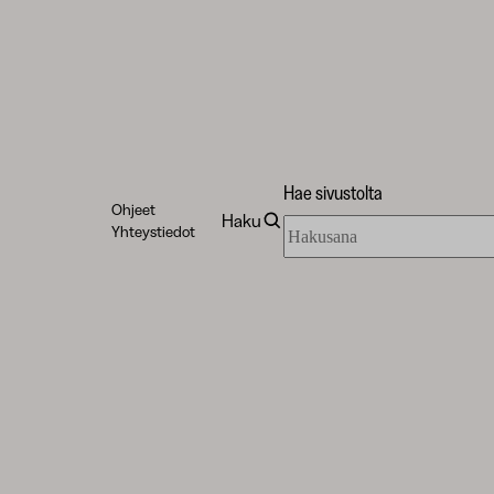
Hae sivustolta
Ohjeet
Haku
Hae
Yhteystiedot
sivustolta