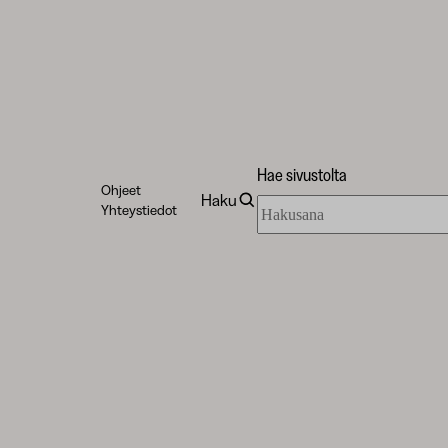
Hae sivustolta
Ohjeet
Haku
Hae
Yhteystiedot
sivustolta