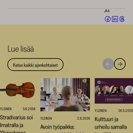
JAA
Jaa
Jaa
Jaa
Facebookis
LinkedI
Thr
(avautuu
(avautu
(av
uuteen
uuteen
uut
Lue lisää
ikkunaan)
ikkunaa
ikk
Katso kaikki ajankohtaiset
Siirry
Siirry
seuraavaan
edellise
nostoon
nostoo
YLEINEN
3.6.2026
YLEINEN
26.5.2026
Stradivarius soi
Kulttuuri ja
YLEINEN
2.6.2026
Imatralla ja
Avoin työpaikka:
urheilu samalla
Ylivieskassa –