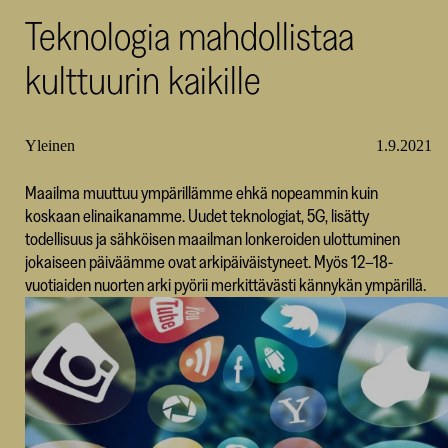
Teknologia mahdollistaa
SKR
kulttuurin kaikille
Yleinen
1.9.2021
Maailma muuttuu ympärillämme ehkä nopeammin kuin
koskaan elinaikanamme. Uudet teknologiat, 5G, lisätty
todellisuus ja sähköisen maailman lonkeroiden ulottuminen
jokaiseen päiväämme ovat arkipäiväistyneet. Myös 12–18-
vuotiaiden nuorten arki pyörii merkittävästi kännykän ympärillä.