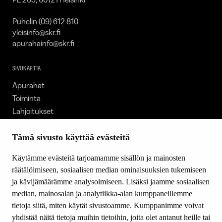
Puhelin (09) 612 810
yleisinfo@skr.fi
apurahainfo@skr.fi
SIVUKARTTA
Apurahat
Toiminta
Lahjoitukset
Tietoa meistä
Ajankohtaista
Tämä sivusto käyttää evästeitä
Tiede & Taide
Käytämme evästeitä tarjoamamme sisällön ja mainosten
Yhteystiedot
räätälöimiseen, sosiaalisen median ominaisuuksien tukemiseen
ja kävijämäärämme analysoimiseen. Lisäksi jaamme sosiaalisen
median, mainosalan ja analytiikka-alan kumppaneillemme
SEURAA MEITÄ
tietoja siitä, miten käytät sivustoamme. Kumppanimme voivat
Facebook
yhdistää näitä tietoja muihin tietoihin, joita olet antanut heille tai