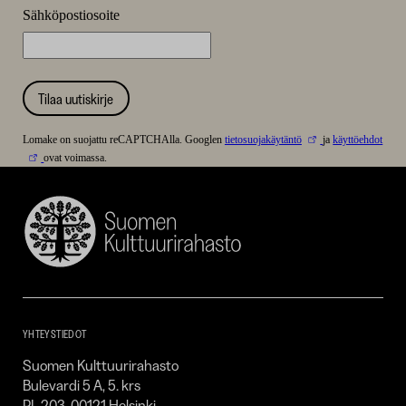
Sähköpostiosoite
Tilaa uutiskirje
Lomake on suojattu reCAPTCHAlla. Googlen
tietosuojakäytäntö
ja
käyttöehdot
ovat voimassa.
Suomen
Kulttuurirahasto
–
SKR
YHTEYSTIEDOT
Suomen Kulttuurirahasto
Bulevardi 5 A, 5. krs
PL 203, 00121 Helsinki