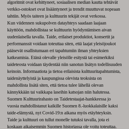
algoritmit ovat kehittyneet, sosiaalisen median kautta tehtävät
verkko-ostokset ovat lisääntyneet ja trendit muuttuvat nopeaan
tahtiin. Myös taiteen ja kulttuurin tekijät ovat verkossa.
Kun viidennen sukupolven datayhteys saadaan laajaan
käyttöön, mahdollistaa se kulttuurin hyödyntämisen aivan
uudenlaisella tavalla. Taide, erilaiset produktiot, konsertit ja
performanssit voidaan toteuttaa siten, että laajat yleisöjoukot
pääsevät osallistumaan eri tapahtumiin ilman yhteyksien
katkeamisia. Etänä olevalle yleisölle esitystä tai esimerkiksi
taideteosta voidaan täydentää niin sanotun lisätyn todellisuuden
keinoin. Informaatiota ja tietoa erilaisista kulttuuritapahtumista,
taidenäyttelyistä ja kaupungissa olevista teoksista on
mahdollista lisätä siten, että tietoa tulee lähellä olevan
kännykkään tai vaikkapa laseihin katsojan niin halutessa.
Suomen Kulttuurirahasto on Taidetestaajat-hankkeessa jo
vuosia mahdollistanut kaikille Suomen 8.-luokkalaisille kaksi
taide-elämystä, nyt Covid-19:n aikana myös etäyhteyksin.
Taide ja kulttuuri on tullut monelle tutuksi tavalla, jota ei
koskaan aikaisemmin Suomen historiassa ole voitu toteuttaa.