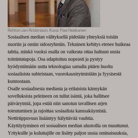
Rehtori Jari Andersson. Kuva: Pasi Heiskanen
Sosiaalisen median välityksellä pidetään yhteyksiä toisiin
nuoriin ja omiin sidosryhmiin. Tekninen kehitys etenee huikeaa
tahtia, minkä vuoksi osalla on vaikeata ottaa haltuun uusia
toimintatapoja. Osa adaptoituu nopeasti ja pystyy
hyödyntämään uutta teknologiaa samalla pitäen huolta
sosiaalisista suhteistaan, vuorokausirytmistään ja fyysisestä
kunnostaan.
Osalle sosiaalisesta mediasta ja erilaisista kännykän
sovelluksista peleineen on tullut isäntä, joka hallitsee
päivärytmiä, jopa estää niin sanotun tavallisen arjen
toteutumisen ja rajoittaa sosiaalista kanssakäymistä.
Nettiriippuvuus lisääntyy hälyttävää vauhtia.
Käyttäytyminen eri sosiaalisen median alustoilla on muuttunut.
Yrityksille ja kuluttajille on lisätty paljon uusia ominaisuuksia,