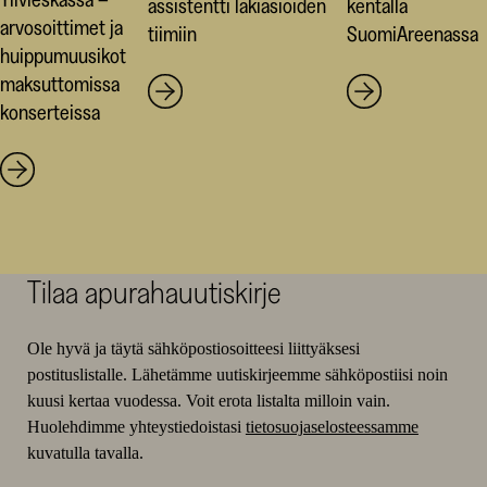
assistentti lakiasioiden
kentällä
arvosoittimet ja
tiimiin
SuomiAreenassa
huippumuusikot
maksuttomissa
konserteissa
Tilaa apurahauutiskirje
Ole hyvä ja täytä sähköpostiosoitteesi liittyäksesi
postituslistalle. Lähetämme uutiskirjeemme sähköpostiisi noin
kuusi kertaa vuodessa. Voit erota listalta milloin vain.
Huolehdimme yhteystiedoistasi
tietosuojaselosteessamme
kuvatulla tavalla.