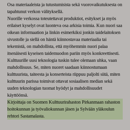
Osa materiaaleista ja tutustumisista sekä vuorovaikutuksesta on
tapahtunut verkon välityksellä.
Nuorille verkossa toteutettavat produktiot, esitykset ja myös
erilaiset kyselyt ovat luonteva osa arkisia toimia. Kun nuori saa
oikean informaation ja linkin esimerkiksi jonkin taidelaitoksen
sivustolle ja siellä on häntä kiinnostavaa materiaalia tai
tekemistä, on mahdollista, että myöhemmin nuori palaa
itsenäisesti kyseisen taidemuodon pariin myös konkreettisesti.
Kulttuurille uusi teknologia tuskin tulee olemaan uhka, vaan
mahdollisuus. Se, miten nuoret saadaan kiinnostumaan
kulttuurista, taiteesta ja konserteista riippuu paljolti siitä, miten
kulttuurin parissa toimivat ottavat sosiaalisen median sekä
uuden teknologian tuomat hyödyt ja mahdollisuudet
käyttöönsä.
Kirjoittaja on Suomen Kulttuurirahaston Pirkanmaan rahaston
hoitokunnan ja työvaliokunnan jäsen ja Sylvään yläkoulun
rehtori Sastamalasta.