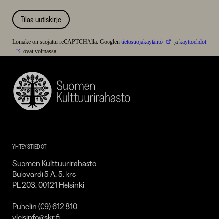
Tilaa uutiskirje
Lomake on suojattu reCAPTCHAlla. Googlen
tietosuojakäytäntö
ja
käyttöehdot
ovat voimassa.
Suomen
Kulttuurirahasto
–
SKR
YHTEYSTIEDOT
Suomen Kulttuurirahasto
Bulevardi 5 A, 5. krs
PL 203, 00121 Helsinki
Puhelin (09) 612 810
yleisinfo@skr.fi