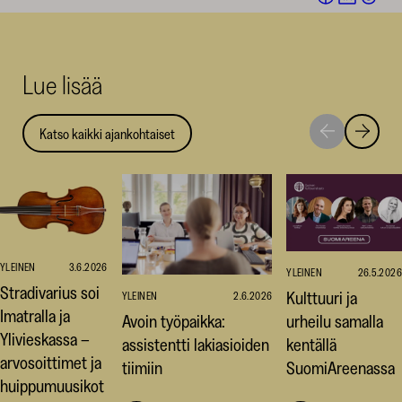
Facebookis
LinkedI
Thr
(avautuu
(avautu
(av
uuteen
uuteen
uut
Lue lisää
ikkunaan)
ikkunaa
ikk
Katso kaikki ajankohtaiset
Siirry
Siirry
seuraavaan
edellise
nostoon
nostoo
YLEINEN
3.6.2026
YLEINEN
26.5.2026
Stradivarius soi
Kulttuuri ja
YLEINEN
2.6.2026
Imatralla ja
Avoin työpaikka:
urheilu samalla
Ylivieskassa –
assistentti lakiasioiden
kentällä
arvosoittimet ja
tiimiin
SuomiAreenassa
huippumuusikot