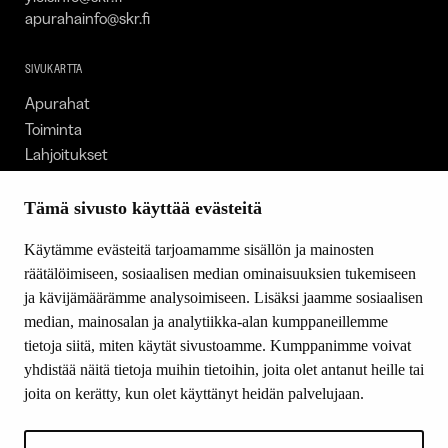
apurahainfo@skr.fi
SIVUKARTTA
Apurahat
Toiminta
Lahjoitukset
Tietoa meistä
Ajankohtaista
Tämä sivusto käyttää evästeitä
Tiede & Taide
Käytämme evästeitä tarjoamamme sisällön ja mainosten
Yhteystiedot
räätälöimiseen, sosiaalisen median ominaisuuksien tukemiseen
ja kävijämäärämme analysoimiseen. Lisäksi jaamme sosiaalisen
median, mainosalan ja analytiikka-alan kumppaneillemme
SEURAA MEITÄ
tietoja siitä, miten käytät sivustoamme. Kumppanimme voivat
Facebook
yhdistää näitä tietoja muihin tietoihin, joita olet antanut heille tai
Instagram
joita on kerätty, kun olet käyttänyt heidän palvelujaan.
Youtube
LinkedIn