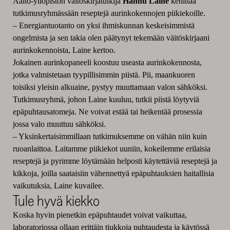
Aalto-yliopiston väitöskirjatutkija
Hannu Laine
kehittää
tutkimusryhmässään reseptejä aurinkokennojen piikiekoille.
– Energiantuotanto on yksi ihmiskunnan keskeisimmistä
ongelmista ja sen takia olen päätynyt tekemään väitöskirjaani
aurinkokennoista, Laine kertoo.
Jokainen aurinkopaneeli koostuu useasta aurinkokennosta,
jotka valmistetaan tyypillisimmin piistä. Pii, maankuoren
toisiksi yleisin alkuaine, pystyy muuttamaan valon sähköksi.
Tutkimusryhmä, johon Laine kuuluu, tutkii piistä löytyviä
epäpuhtausatomeja. Ne voivat estää tai heikentää prosessia
jossa valo muuttuu sähköksi.
– Yksinkertaisimmillaan tutkimuksemme on vähän niin kuin
ruoanlaittoa. Laitamme piikiekot uuniin, kokeilemme erilaisia
reseptejä ja pyrimme löytämään helposti käytettäviä reseptejä ja
kikkoja, joilla saataisiin vähennettyä epäpuhtauksien haitallisia
vaikutuksia, Laine kuvailee.
Tule hyvä kiekko
Koska hyvin pienetkin epäpuhtaudet voivat vaikuttaa,
laboratoriossa ollaan erittäin tiukkoja puhtaudesta ja käytössä