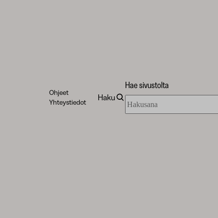
Hae sivustolta
Ohjeet
Haku
Hae
Yhteystiedot
sivustolta