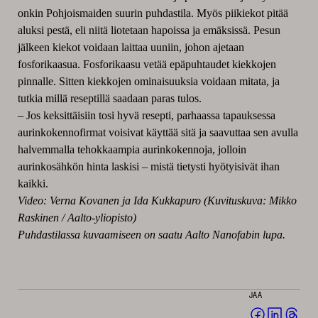
onkin Pohjoismaiden suurin puhdastila. Myös piikiekot pitää
aluksi pestä, eli niitä liotetaan hapoissa ja emäksissä. Pesun
jälkeen kiekot voidaan laittaa uuniin, johon ajetaan
fosforikaasua. Fosforikaasu vetää epäpuhtaudet kiekkojen
pinnalle. Sitten kiekkojen ominaisuuksia voidaan mitata, ja
tutkia millä reseptillä saadaan paras tulos.
– Jos keksittäisiin tosi hyvä resepti, parhaassa tapauksessa
aurinkokennofirmat voisivat käyttää sitä ja saavuttaa sen avulla
halvemmalla tehokkaampia aurinkokennoja, jolloin
aurinkosähkön hinta laskisi – mistä tietysti hyötyisivät ihan
kaikki.
Video: Verna Kovanen ja Ida Kukkapuro (Kuvituskuva: Mikko
Raskinen / Aalto-yliopisto)
Puhdastilassa kuvaamiseen on saatu Aalto Nanofabin lupa.
JAA
Jaa
Jaa
Jaa