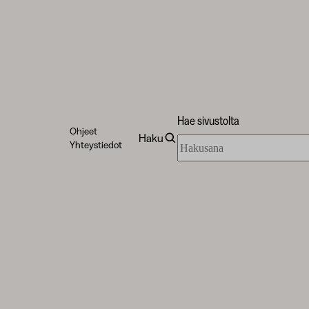
Hae sivustolta
Ohjeet
Haku
Hae
Yhteystiedot
sivustolta