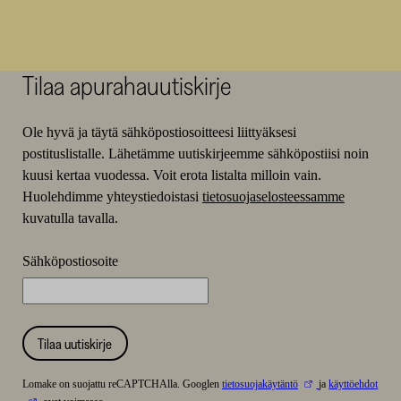
Tilaa apurahauutiskirje
Ole hyvä ja täytä sähköpostiosoitteesi liittyäksesi
postituslistalle. Lähetämme uutiskirjeemme sähköpostiisi noin
kuusi kertaa vuodessa. Voit erota listalta milloin vain.
Huolehdimme yhteystiedoistasi
tietosuojaselosteessamme
kuvatulla tavalla.
Sähköpostiosoite
Tilaa uutiskirje
Lomake on suojattu reCAPTCHAlla. Googlen
tietosuojakäytäntö
ja
käyttöehdot