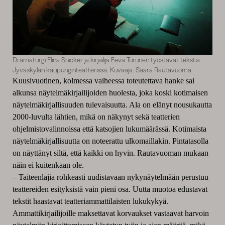
Dramaturgi Elina Snicker ja kirjailija Eeva Turunen työstävät tekstiä
Jyväskylän kaupunginteatterissa. Kuvaaja: Saara Rautavuoma
Kuusivuotinen, kolmessa vaiheessa toteutettava hanke sai
alkunsa näytelmäkirjailijoiden huolesta, joka koski kotimaisen
näytelmäkirjallisuuden tulevaisuutta. Ala on elänyt nousukautta
2000-luvulta lähtien, mikä on näkynyt sekä teatterien
ohjelmistovalinnoissa että katsojien lukumäärässä. Kotimaista
näytelmäkirjallisuutta on noteerattu ulkomaillakin. Pintatasolla
on näyttänyt siltä, että kaikki on hyvin. Rautavuoman mukaan
näin ei kuitenkaan ole.
– Taiteenlajia rohkeasti uudistavaan nykynäytelmään perustuu
teattereiden esityksistä vain pieni osa. Uutta muotoa edustavat
tekstit haastavat teatteriammattilaisten lukukykyä.
Ammattikirjailijoille maksettavat korvaukset vastaavat harvoin