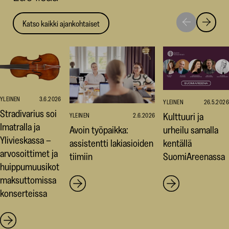
Katso kaikki ajankohtaiset
Siirry
Siirry
seuraavaan
edellise
nostoon
nostoo
YLEINEN
3.6.2026
YLEINEN
26.5.2026
Stradivarius soi
Kulttuuri ja
YLEINEN
2.6.2026
Imatralla ja
Avoin työpaikka:
urheilu samalla
Ylivieskassa –
assistentti lakiasioiden
kentällä
arvosoittimet ja
tiimiin
SuomiAreenassa
huippumuusikot
maksuttomissa
konserteissa