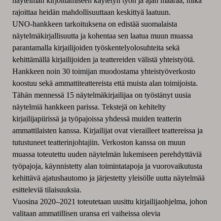
näytelmän kirjoittamiseen käytetyn työn ja ajan määrää, mikä
rajoittaa heidän mahdollisuuttaan keskittyä laatuun.
UNO-hankkeen tarkoituksena on edistää suomalaista
näytelmäkirjallisuutta ja kohentaa sen laatua muun muassa
parantamalla kirjailijoiden työskentelyolosuhteita sekä
kehittämällä kirjailijoiden ja teattereiden välistä yhteistyötä.
Hankkeen noin 30 toimijan muodostama yhteistyöverkosto
koostuu sekä ammattiteattereista että muista alan toimijoista.
Tähän mennessä 15 näytelmäkirjailijaa on työstänyt uusia
näytelmiä hankkeen parissa. Tekstejä on kehitelty
kirjailijapiirissä ja työpajoissa yhdessä muiden teatterin
ammattilaisten kanssa. Kirjailijat ovat vierailleet teattereissa ja
tutustuneet teatterinjohtajiin. Verkoston kanssa on muun
muassa toteutettu uuden näytelmän lukemiseen perehdyttäviä
työpajoja, käynnistetty alan toimintatapoja ja vuorovaikutusta
kehittävä ajatushautomo ja järjestetty yleisölle uutta näytelmää
esitteleviä tilaisuuksia.
Vuosina 2020–2021 toteutetaan uusittu kirjailijaohjelma,
johon
valitaan ammatillisen uransa eri vaiheissa olevia