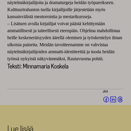
näytelmäkirjailijoita ja dramaturgeja heidän työpareikseen.
Kulttuurirahaston tuella kirjailijoille järjestetään myös
kansainvälistä mentorointia ja mestarikursseja.
– Lisätuen avulla kirjailijat voivat päästä kehittymään
ammatillisesti ja taiteellisesti eteenpäin. Ohjelma mahdollistaa
heille keskeneräisyyden äärellä olemisen ja työskentelyn ilman
ulkoisia paineita. Meidän tavoitteenamme on vahvistaa
näytelmäkirjailijoiden ammatti-identiteettiä ja tuoda heidän
työnsä nykyistä näkyvämmäksi, Rautavuoma pohtii.
Teksti: Minnamaria Koskela
JAA
Jaa
Jaa
Jaa
Facebookis
LinkedI
Thr
(avautuu
(avautu
(av
uuteen
uuteen
uut
Lue lisää
ikkunaan)
ikkunaa
ikk