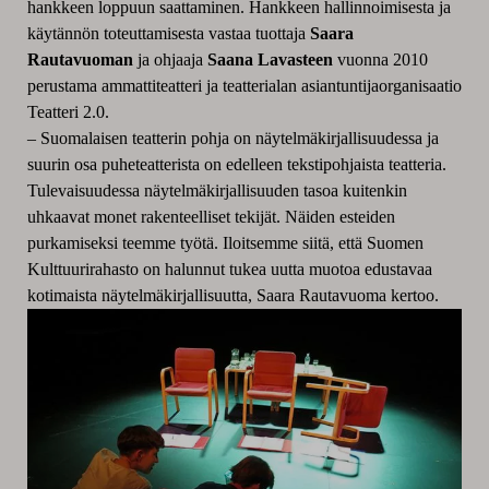
hankkeen loppuun saattaminen. Hankkeen hallinnoimisesta ja
käytännön toteuttamisesta vastaa tuottaja
Saara
Rautavuoman
ja ohjaaja
Saana Lavasteen
vuonna 2010
perustama ammattiteatteri ja teatterialan asiantuntijaorganisaatio
Teatteri 2.0.
– Suomalaisen teatterin pohja on näytelmäkirjallisuudessa ja
suurin osa puheteatterista on edelleen tekstipohjaista teatteria.
Tulevaisuudessa näytelmäkirjallisuuden tasoa kuitenkin
uhkaavat monet rakenteelliset tekijät. Näiden esteiden
purkamiseksi teemme työtä.
Iloitsemme siitä, että Suomen
Kulttuurirahasto on halunnut tukea
uutta muotoa edustavaa
kotimaista näytelmäkirjallisuutta,
Saara Rautavuoma
kertoo.