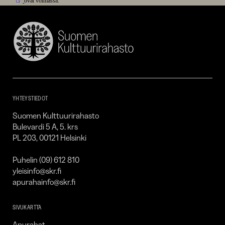
ovat voimassa.
Suomen
Kulttuurirahasto
–
SKR
YHTEYSTIEDOT
Suomen Kulttuurirahasto
Bulevardi 5 A, 5. krs
PL 203, 00121 Helsinki
Puhelin (09) 612 810
yleisinfo@skr.fi
apurahainfo@skr.fi
SIVUKARTTA
Apurahat