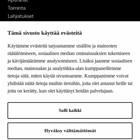
Toiminta
Lahjoitukset
Tietoa meistä
Ajankohtaista
Tämä sivusto käyttää evästeitä
Tiede & Taide
Käytämme evästeitä tarjoamamme sisällön ja mainosten
Yhteystiedot
räätälöimiseen, sosiaalisen median ominaisuuksien tukemiseen
ja kävijämäärämme analysoimiseen. Lisäksi jaamme sosiaalisen
median, mainosalan ja analytiikka-alan kumppaneillemme
SEURAA MEITÄ
tietoja siitä, miten käytät sivustoamme. Kumppanimme voivat
Facebook
yhdistää näitä tietoja muihin tietoihin, joita olet antanut heille tai
Instagram
joita on kerätty, kun olet käyttänyt heidän palvelujaan.
Youtube
LinkedIn
Salli kaikki
INFO
Hyväksy välttämättömät
Suomen Kulttuurirahasto: