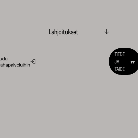
Lahjoitukset
TIEDE
audu
JA
ahapalveluihin
TAIDE