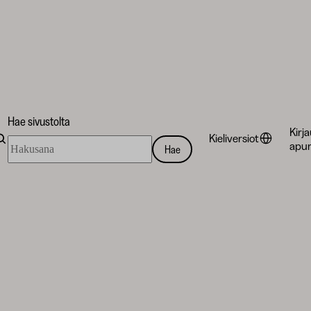
Hae sivustolta
Kirj
Kieliversiot
Hae
apur
Hae
sivustolta