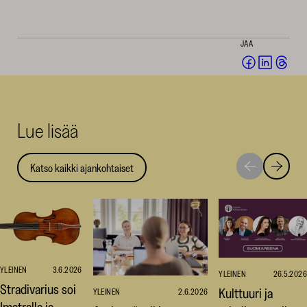
JAA
Jaa
Jaa
Jaa
Facebookis
LinkedI
Thr
(avautuu
(avautu
(av
uuteen
uuteen
uut
Lue lisää
ikkunaan)
ikkunaa
ikk
Katso kaikki ajankohtaiset
Siirry
Siirry
seuraavaan
edellise
nostoon
nostoo
YLEINEN
3.6.2026
YLEINEN
26.5.2026
Stradivarius soi
Kulttuuri ja
YLEINEN
2.6.2026
Imatralla ja