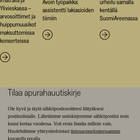
Avoin työpaikka:
urheilu samalla
Ylivieskassa –
assistentti lakiasioiden
kentällä
arvosoittimet ja
tiimiin
SuomiAreenassa
huippumuusikot
maksuttomissa
konserteissa
Tilaa apurahauutiskirje
Ole hyvä ja täytä sähköpostiosoitteesi liittyäksesi
postituslistalle. Lähetämme uutiskirjeemme sähköpostiisi noin
kuusi kertaa vuodessa. Voit erota listalta milloin vain.
Huolehdimme yhteystiedoistasi
tietosuojaselosteessamme
kuvatulla tavalla.