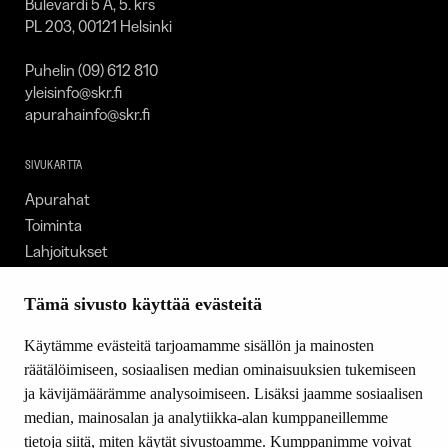
Bulevardi 5 A, 5. krs
PL 203, 00121 Helsinki
Puhelin (09) 612 810
yleisinfo@skr.fi
apurahainfo@skr.fi
SIVUKARTTA
Apurahat
Toiminta
Lahjoitukset
Tietoa meistä
Ajankohtaista
Tämä sivusto käyttää evästeitä
Tiede & Taide
Käytämme evästeitä tarjoamamme sisällön ja mainosten
Yhteystiedot
räätälöimiseen, sosiaalisen median ominaisuuksien tukemiseen
ja kävijämäärämme analysoimiseen. Lisäksi jaamme sosiaalisen
median, mainosalan ja analytiikka-alan kumppaneillemme
SEURAA MEITÄ
tietoja siitä, miten käytät sivustoamme. Kumppanimme voivat