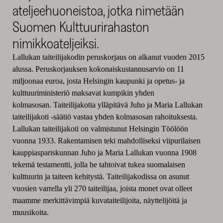
ateljeehuoneistoa, jotka nimetään
Suomen Kulttuurirahaston
nimikkoateljeiksi.
Lallukan taiteilijakodin peruskorjaus on alkanut vuoden 2015
alussa. Peruskorjauksen kokonaiskustannusarvio on 11
miljoonaa euroa, josta Helsingin kaupunki ja opetus- ja
kulttuuriministeriö maksavat kumpikin yhden
kolmasosan. Taiteilijakotia ylläpitävä Juho ja Maria Lallukan
taiteilijakoti -säätiö vastaa yhden kolmasosan rahoituksesta.
Lallukan taiteilijakoti on valmistunut Helsingin Töölöön
vuonna 1933. Rakentamisen teki mahdolliseksi viipurilaisen
kauppiaspariskunnan Juho ja Maria Lallukan vuonna 1908
tekemä testamentti, jolla he tahtoivat tukea suomalaisen
kulttuurin ja taiteen kehitystä. Taiteilijakodissa on asunut
vuosien varrella yli 270 taiteilijaa, joista monet ovat olleet
maamme merkittävimpiä kuvataiteilijoita, näyttelijöitä ja
muusikoita.