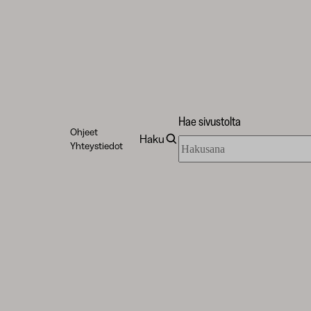
Hae sivustolta
Ohjeet
Haku
Hae
Yhteystiedot
sivustolta