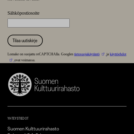
Sähköpostiosoite
Tilaa uutiskirje
Lomake on suojattu reCAPTCHAlla. Googlen
tietosuojakäytäntö
ja
käyttöehdot
ovat voimassa.
Suomen
Kulttuurirahasto
–
SKR
YHTEYSTIEDOT
Suomen Kulttuurirahasto