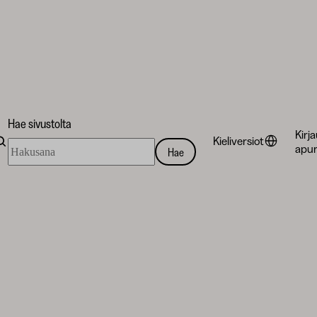
Hae sivustolta
Kirj
Kieliversiot
Hae
apur
Hae
sivustolta