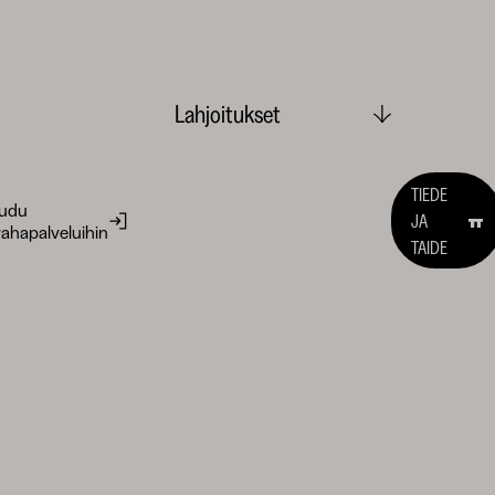
Lahjoitukset
TIEDE
audu
JA
ahapalveluihin
TAIDE